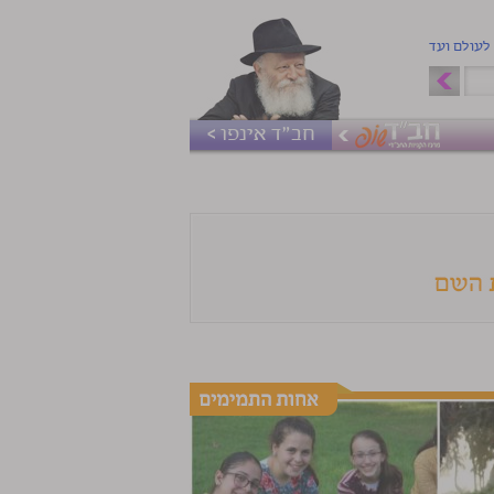
 לעולם ועד
חב"ד אינפו >