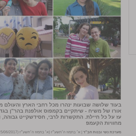
בעוד שלושה שבועות ינהרו מכל רחבי הארץ והעולם מ
אורו של משיח - שיתקיים בקמפוס אולפנת בהר"ן בגד
עז על כל חיילת. התקשרות לרבי, חסידשקייט גבוהה, וח
מחוויות הקעמפ
מערכת נשי ובנות חב"ד
|
א׳ בתמוז ה׳תשע״ז (א׳ בתמוז ה׳תשע״ז (25/06/2017))