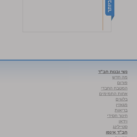
נשי ובנות חב"ד
מה חדש
פורום
המטבח החבדי
אחות התמימים
בלוגים
מגאזין
בריאות
חינוך חסידי
וידאו
סטיילינג
חב"ד אינפו