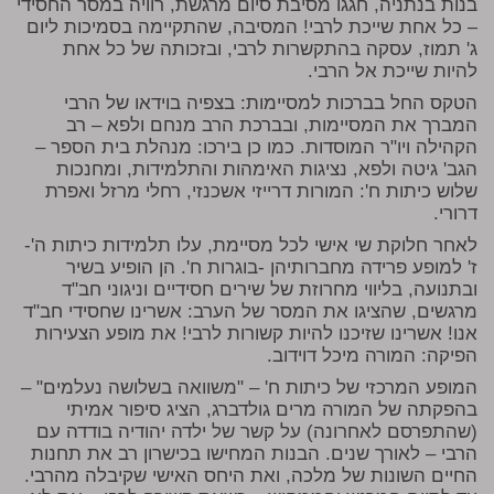
בנות בנתניה, חגגו מסיבת סיום מרגשת, רוויה במסר החסידי
– כל אחת שייכת לרבי! המסיבה, שהתקיימה בסמיכות ליום
ג' תמוז, עסקה בהתקשרות לרבי, ובזכותה של כל אחת
להיות שייכת אל הרבי.
הטקס החל בברכות למסיימות: בצפיה בוידאו של הרבי
המברך את המסיימות, ובברכת הרב מנחם ולפא – רב
הקהילה ויו"ר המוסדות. כמו כן בירכו: מנהלת בית הספר –
הגב' גיטה ולפא, נציגות האימהות והתלמידות, ומחנכות
שלוש כיתות ח': המורות דרייזי אשכנזי, רחלי מרזל ואפרת
דרורי.
לאחר חלוקת שי אישי לכל מסיימת, עלו תלמידות כיתות ה'-
ז' למופע פרידה מחברותיהן -בוגרות ח'. הן הופיע בשיר
ובתנועה, בליווי מחרוזת של שירים חסידיים וניגוני חב"ד
מרגשים, שהציגו את המסר של הערב: אשרינו שחסידי חב"ד
אנו! אשרינו שזיכנו להיות קשורות לרבי! את מופע הצעירות
הפיקה: המורה מיכל דוידוב.
המופע המרכזי של כיתות ח' – "משוואה בשלושה נעלמים" –
בהפקתה של המורה מרים גולדברג, הציג סיפור אמיתי
(שהתפרסם לאחרונה) על קשר של ילדה יהודיה בודדה עם
הרבי – לאורך שנים. הבנות המחישו בכישרון רב את תחנות
החיים השונות של מלכה, ואת היחס האישי שקיבלה מהרבי.