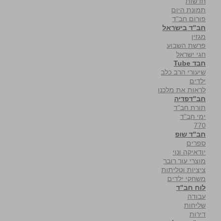
חדשות
תמונת היום
פורום חב"ד
חב"ד בישראל
מגזין
פרשת השבוע
חגי ישראל
חבד Tube
שיעורי הרב כלב
ילדים
לראות את מלכנו
חב"דפדיה
תורת חב"ד
ימי חב"ד
770
חב"ד שופ
ספרים
יודאיקה ונוי
מוצרי עור רובר
ציציות וטליתות
משחקי ילדים
לוח חב"ד
עבודה
שליחות
דירות