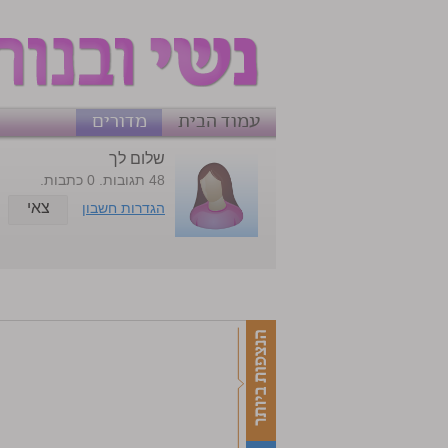
עמוד הבית
מדורים
שלום לך
48 תגובות. 0 כתבות.
צאי
הגדרות חשבון