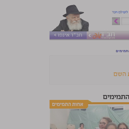
 לעולם ועד
חב"ד אינפו >
תמימים
התמימים