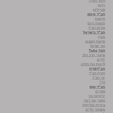
חינוך חסידי
וידאו
סטיילינג
חב"ד אינפו
חדשות
תמונת היום
פורום חב"ד
חב"ד בישראל
מגזין
פרשת השבוע
חגי ישראל
חבד Tube
שיעורי הרב כלב
ילדים
לראות את מלכנו
חב"דפדיה
תורת חב"ד
ימי חב"ד
770
חב"ד שופ
ספרים
יודאיקה ונוי
מוצרי עור רובר
ציציות וטליתות
משחקי ילדים