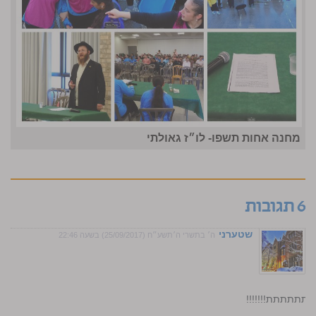
מחנה אחות תשפו- לו״ז גאולתי
6 תגובות
שטערני
ה׳ בתשרי ה׳תשע״ח (25/09/2017) בשעה 22:46
תתתתת!!!!!!!
ת