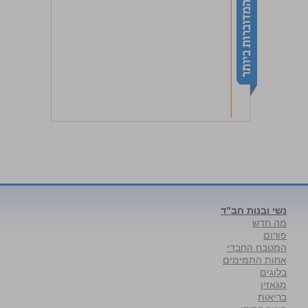
נשי ובנות חב"ד
מה חדש
פורום
המטבח החבדי
אחות התמימים
בלוגים
מגאזין
בריאות