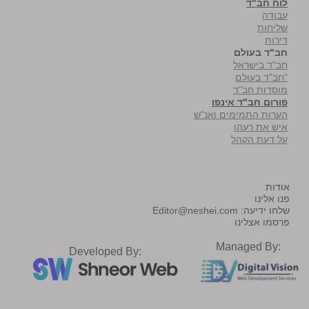
לוח חב"ד
עבודה
שליחות
דירות
חב"ד בעולם
חב"ד בישראל
"חב"ד בעולם
מוסדות חב"ד
פורום חב"ד אינפו
הערות התמימים ואנ"ש
איש את רעהו
על דעת הקהל
אודות
פנו אלינו
שלחו ידיעה:
Editor@neshei.com
פרסמו אצלינו
Managed By:
Developed By: