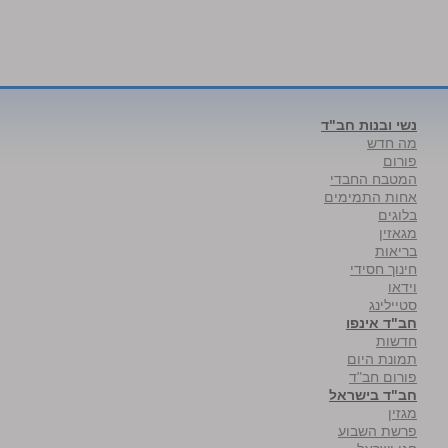
נשי ובנות חב"ד
מה חדש
פורום
המטבח החבדי
אחות התמימים
בלוגים
מגאזין
בריאות
חינוך חסידי
וידאו
סטיילינג
חב"ד אינפו
חדשות
תמונת היום
פורום חב"ד
חב"ד בישראל
מגזין
פרשת השבוע