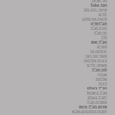
חגי ישראל
חבד Tube
שיעורי הרב כלב
ילדים
לראות את מלכנו
חב"דפדיה
תורת חב"ד
ימי חב"ד
770
חב"ד שופ
ספרים
יודאיקה ונוי
מוצרי עור רובר
ציציות וטליתות
משחקי ילדים
לוח חב"ד
עבודה
שליחות
דירות
חב"ד בעולם
חב"ד בישראל
"חב"ד בעולם
מוסדות חב"ד
פורום חב"ד אינפו
הערות התמימים ואנ"ש