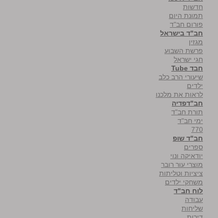
חדשות
תמונת היום
פורום חב"ד
חב"ד בישראל
מגזין
פרשת השבוע
חגי ישראל
חבד Tube
שיעורי הרב כלב
ילדים
לראות את מלכנו
חב"דפדיה
תורת חב"ד
ימי חב"ד
770
חב"ד שופ
ספרים
יודאיקה ונוי
מוצרי עור רובר
ציציות וטליתות
משחקי ילדים
לוח חב"ד
עבודה
שליחות
דירות