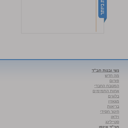
נשי ובנות חב"ד
מה חדש
פורום
המטבח החבדי
אחות התמימים
בלוגים
מגאזין
בריאות
חינוך חסידי
וידאו
סטיילינג
חב"ד אינפו