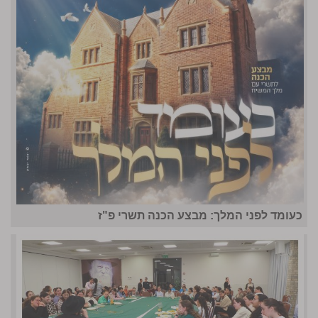
כעומד לפני המלך: מבצע הכנה תשרי פ"ז