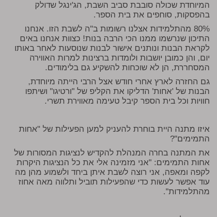
המיוחדת שכולה סובבת סביב השבת, הג'ינגל שדולק
בהפסקות, סוחפים את בית הספר.
80% מהתלמידות אצלנו רשומות ב"ה לשבת הזו. אנחנו
התיכון שנרשמו ממנו הכי הרבה בנות! כצוות אנחנו באים
לקראת הבנות ונותנים אישור לבנות שנוסעות לאחר באותו
יום, והן כמובן יושבות ולומדות ברצינות למרות האווירה
המסחררת, הן לא שוכחות להשקיע גם בלימודים.
גם החזרה לארץ אחרי חודש אצל הרבי הייתה מיוחדת,
הבנות של 'אחות' הדליקו את הקליפ של "ורטיגו" ושיתפו
חוויות וכל בית הספר קיבל טעימה מאווירת תשרי.
איזו מתנה היית בוחרת להעניק למען הפעילות של "אחות
התמימים"?
את המתנה בחרה המנהלת להקדיש לנציגות המסורות של
אחות התמימים: "אני מזמינה אלי את כל הנציגות היקרות
לקפה ומאפה, אני רוצה לשבת איתן ביחד ולשמוע מהן מה
עוד אפשר לעשות כדי שהפעילות תוביל ותלווה מאה אחוז
מהתלמידות".