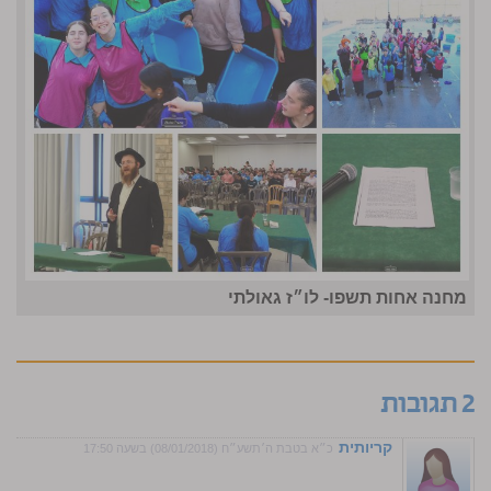
מחנה אחות תשפו- לו״ז גאולתי
2 תגובות
קריותית
כ״א בטבת ה׳תשע״ח (08/01/2018) בשעה 17:50