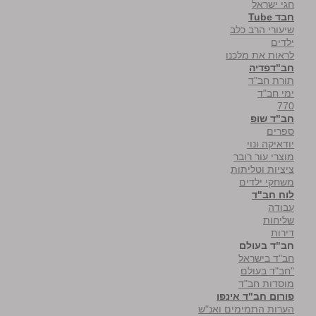
חגי ישראל
חבד Tube
שיעורי הרב כלב
ילדים
לראות את מלכנו
חב"דפדיה
תורת חב"ד
ימי חב"ד
770
חב"ד שופ
ספרים
יודאיקה ונוי
מוצרי עור רובר
ציציות וטליתות
משחקי ילדים
לוח חב"ד
עבודה
שליחות
דירות
חב"ד בעולם
חב"ד בישראל
"חב"ד בעולם
מוסדות חב"ד
פורום חב"ד אינפו
הערות התמימים ואנ"ש