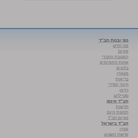
נשי ובנות חב"ד
מה חדש
פורום
המטבח החבדי
אחות התמימים
בלוגים
מגאזין
בריאות
חינוך חסידי
וידאו
סטיילינג
חב"ד אינפו
חדשות
תמונת היום
פורום חב"ד
חב"ד בישראל
מגזין
פרשת השבוע