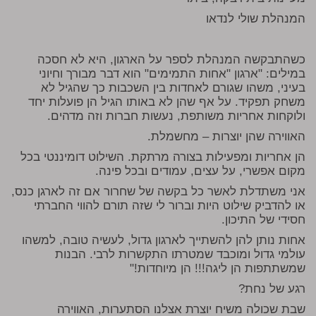
המנהלת שולי לנדאו
כשהתבקשה המנהלת לספר על הארגון, היא לא חסכה
במילים: "ארגון "אחות התמימים" הוא דבר מבורך וחיוני
בעיני, משהו שגורם לאחדות בין השכבות כך שהגיל לא
משחק תפקיד. על אף שהן לא באותו הגיל הן פועלות יחד
ולוקחות אחריות משותפת, נעשות חברות וזה מדהים.
האווירה שהן יוצרות – מחשמלת.
הן אחריות ומפעילות בצורה מרתקת. השילוט דומיננטי בכל
מקום אפשרי, על עצים, עמודים ובכל פינה.
אני משתדלת לאשר כל בקשה של שחרור אם זה לארגן כנס,
או להדביק שילוט היות וברור לי שזה תורם להווי החברתי
חסידי של התיכון.
אחות נותן להן להשתייך לארגון גדול, לעשיה טובה, למשהו
עולמי גדול ומוכבד שמטרתו התקשרות לרבי. הבנות
שמשתתפות הן ליגה!!! הן מיוחדות!"
רגע של נחת?
שבת שכולה משיח יוצרת אצלנו הסתערות, האווירה