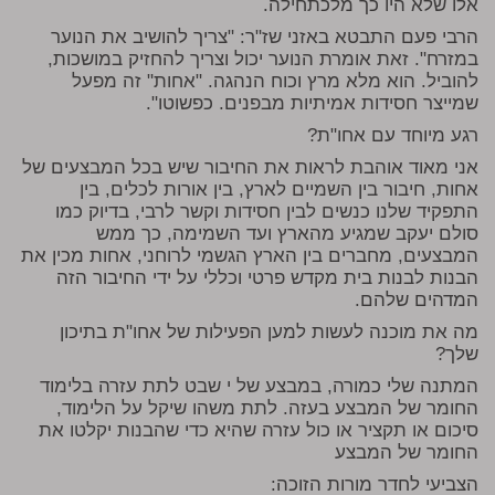
אלו שלא היו כך מלכתחילה.
הרבי פעם התבטא באזני שז"ר: "צריך להושיב את הנוער
במזרח". זאת אומרת הנוער יכול וצריך להחזיק במושכות,
להוביל. הוא מלא מרץ וכוח הנהגה. "אחות" זה מפעל
שמייצר חסידות אמיתיות מבפנים. כפשוטו".
רגע מיוחד עם אחו"ת?
אני מאוד אוהבת לראות את החיבור שיש בכל המבצעים של
אחות, חיבור בין השמיים לארץ, בין אורות לכלים, בין
התפקיד שלנו כנשים לבין חסידות וקשר לרבי, בדיוק כמו
סולם יעקב שמגיע מהארץ ועד השמימה, כך ממש
המבצעים, מחברים בין הארץ הגשמי לרוחני, אחות מכין את
הבנות לבנות בית מקדש פרטי וכללי על ידי החיבור הזה
המדהים שלהם.
מה את מוכנה לעשות למען הפעילות של אחו"ת בתיכון
שלך?
המתנה שלי כמורה, במבצע של י שבט לתת עזרה בלימוד
החומר של המבצע בעזה. לתת משהו שיקל על הלימוד,
סיכום או תקציר או כול עזרה שהיא כדי שהבנות יקלטו את
החומר של המבצע
הצביעי לחדר מורות הזוכה: