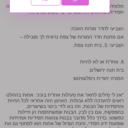
תלמידה שהסכימה לשלם כסף, ובחרה לבלות שבת בחברה
חסידית, בהתוועדויות ובשיעורים- פשוט מגיע לה!"
הצביעי לחדר מורות הזוכה:
אם מתנת חדר המורות של צפת נראית לך מובילה –
הצביעי: 5, בית חנה צפת.
6. אחו"ת או לא להיות
בית חנה ירושלים
המורה יהודית ניסלעוויטש
"אין לי מילים לתאר את פעילות אחו"ת בעיני. אחות בהחלט
ראוים להערכה ללא גבולות. הארגון הזה אחראי לכל החיות
והחסידות של הבנות, וזה בא לידי ביטוי בשיעורים,
בהפסקות, וגם בין לבין. הבנות שמשתתפות הן חיילות
כפשוטו. בדרך כלל מדובר בבנות צנועות חסידיות אמיתיות
שופעות ידע חסידי, והכח הגדול של אחות הוא לסחוף גם את