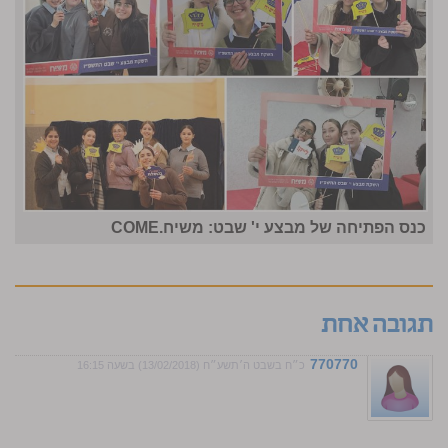
כנס הפתיחה של מבצע י' שבט: משיח.COME
תגובה אחת
770770
כ״ח בשבט ה׳תשע״ח (13/02/2018) בשעה 16:15