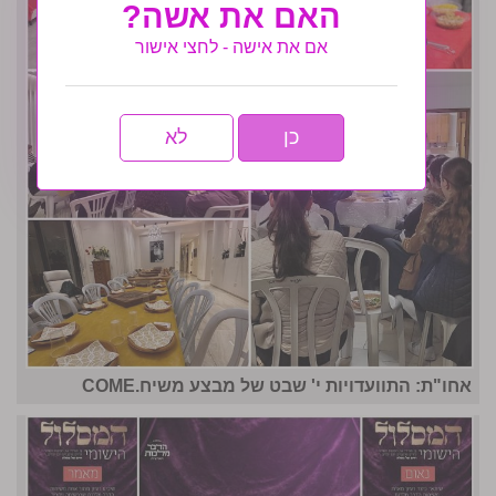
האם את אשה?
אם את אישה - לחצי אישור
כן
לא
אחו"ת: התוועדויות י' שבט של מבצע משיח.COME