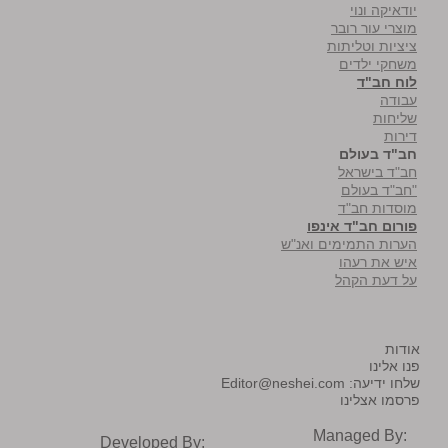
יודאיקה ונוי
מוצרי עור רובר
ציציות וטליתות
משחקי ילדים
לוח חב"ד
עבודה
שליחות
דירות
חב"ד בעולם
חב"ד בישראל
"חב"ד בעולם
מוסדות חב"ד
פורום חב"ד אינפו
הערות התמימים ואנ"ש
איש את רעהו
על דעת הקהל
אודות
פנו אלינו
שלחו ידיעה:
Editor@neshei.com
פרסמו אצלינו
Managed By:
Developed By: