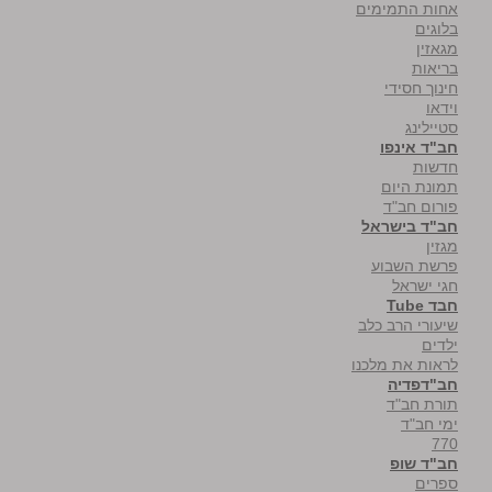
אחות התמימים
בלוגים
מגאזין
בריאות
חינוך חסידי
וידאו
סטיילינג
חב"ד אינפו
חדשות
תמונת היום
פורום חב"ד
חב"ד בישראל
מגזין
פרשת השבוע
חגי ישראל
חבד Tube
שיעורי הרב כלב
ילדים
לראות את מלכנו
חב"דפדיה
תורת חב"ד
ימי חב"ד
770
חב"ד שופ
ספרים