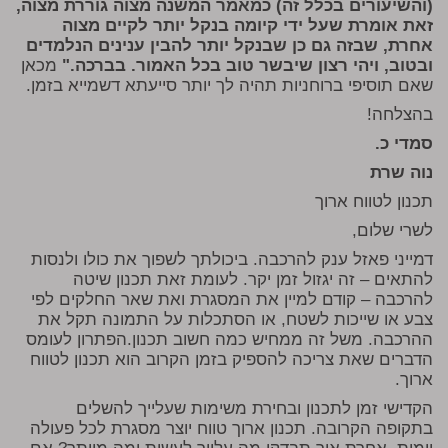
(והשיעורים בכלל זה) כמאמר המשנה מצוה גוררת מצוה,
זאת אומרת שעל ידי קיומה בנקל יותר לקיים מצוה
אחרת, שבזה גם כן שבנקל יותר להבין ענינים הנלמדים
ובטוב, ויהי רצון שיבשר טוב בכל האמור. בברכה."
מכאן
שאם תוסיפי ברוחניות תהיה לך יותר סייעתא דשמייא בזמן.
בהצלחה!
סמדי כ.
נוה שרת
תכנון לטווח ארוך
לשרי שלום,
דמייני פאזל ענק להרכבה. ביכולתך לשפוך את כולו ולנסות
להתאים – זה יגזול זמן יקר. לעומת זאת תכנון שיטה
להרכבה – קודם למיין את המסגרת ואת שאר החלקים לפי
צבע או שייכות לשטח, או הסתכלות על התמונה תקל את
ההרכבה. משל זה ממחיש כמה חשוב תכנון.הפתרון לעומס
הדברים שאת צריכה להספיק בזמן הקרוב הוא תכנון לטווח
ארוך.
הקדישי זמן לתכנון ובחירת משימות שעלייך להשלים
בתקופה הקרובה. תכנון ארוך טווח יוצר מסגרת לכל פעולה