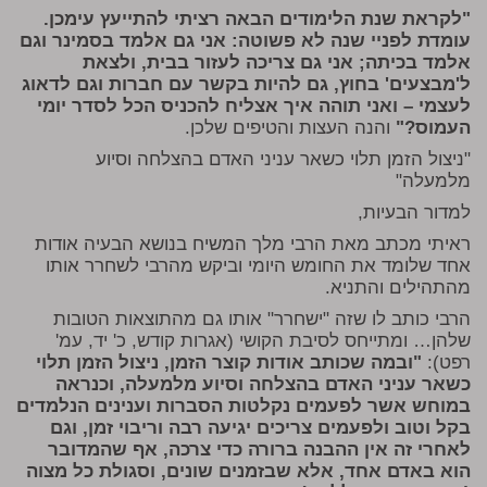
"לקראת שנת הלימודים הבאה רציתי להתייעץ עימכן.
עומדת לפניי שנה לא פשוטה: אני גם אלמד בסמינר וגם
אלמד בכיתה; אני גם צריכה לעזור בבית, ולצאת
ל'מבצעים' בחוץ, גם להיות בקשר עם חברות וגם לדאוג
לעצמי – ואני תוהה איך אצליח להכניס הכל לסדר יומי
העמוס?"
והנה העצות והטיפים שלכן.
"ניצול הזמן תלוי כשאר עניני האדם בהצלחה וסיוע
מלמעלה"
למדור הבעיות,
ראיתי מכתב מאת הרבי מלך המשיח בנושא הבעיה אודות
אחד שלומד את החומש היומי וביקש מהרבי לשחרר אותו
מהתהילים והתניא.
הרבי כותב לו שזה "ישחרר" אותו גם מהתוצאות הטובות
שלהן… ומתייחס לסיבת הקושי (אגרות קודש, כ' יד, עמ'
רפט):
"ובמה שכותב אודות קוצר הזמן, ניצול הזמן תלוי
כשאר עניני האדם בהצלחה וסיוע מלמעלה, וכנראה
במוחש אשר לפעמים נקלטות הסברות וענינים הנלמדים
בקל וטוב ולפעמים צריכים יגיעה רבה וריבוי זמן, וגם
לאחרי זה אין ההבנה ברורה כדי צרכה, אף שהמדובר
הוא באדם אחד, אלא שבזמנים שונים, וסגולת כל מצוה