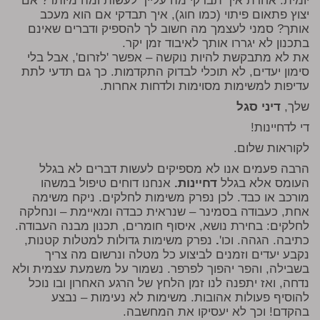
יומית. אחרת איך תבדקי מה עלייך לעשות ומה מיותר? אם
יצוץ פתאום פיתוי (כמו חוג), איך תבדקי אם הוא מעכב
אותך? סמני לעצמך מה חשוב לך להספיק ודברים שאינם
בתכנון לא יגררו אותך לאיבוד זמן יקר.
את לא מתבקשת להיות נוקשה – אפשר 'לזרום', אבל בלי
סימון יעדים, לא תוכלי לבדוק התקדמות. כך גם תדעי לתת
עדיפות למשימות מסוימות ולדחות אחרות.
שלך,
דיני סגל
די לדחיינות!
לקוראות שלום.
הרבה פעמים אנו לא מספיקים לעשות דברים לא בגלל
העומס אלא בגלל
דחיינות.
אנחנו דוחים טיפול במשהו
מורכב או כבד. לכן נפרק משימות לחלקים. ניקח משימה
אחת, כעבודה בסמינר – שנראית כבדה ומאיימת – ונחלקה
לחלקים: בחירת נושא, איסוף חומרים, תכנון מבנה העבודה.
כתיבה. הגהה. וכו'
.
נפרק משימות גדולות למטלות קטנות,
נקבע יעדים וזמנים לביצוע כל מטלה ונרשום מה צריך
בשבילה, והפר יהפוך לפרפר. נשמור על משמעת עצמית ולא
נדחה, ואז יתפנה לנו זמן הלחץ של הרגע האחרון ובו נוכל
להוסיף פעולות אהובות. משימות לא נעימות – נבצע
בהקדם! וכך לא יעסיקו את המחשבה.