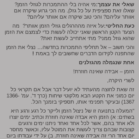
שאלי את עצמך:
מי אהיה בלי ההתמכרות לגוזלי הזמן?
שאלו זאת ספציפית על כל גזלן. מה הכי גרוע שיקרה אם
אוותר עליהם? והכי טוב שיקרה אם אוותר עליהם?
כעת החליטי:
על איזה מההרגלים גוזלי הזמן אוותר? מה
הצעד הקטן הראשון שאני יכולה לעשות כדי לצמצם את הזמן
שהוא גוזל ממני? מתי אתחייב לעשות זאת?
והכי חשוב – אל תחליפי התמכרות בחדשה… נצלי את הזמן
שהתפנה לקידום הדברים שחשובים לך באמת
!
אחת שנגמלה מהגזלנים
הזמן – אבידה שאינה חוזרת!
לשרי היקרה,
זה שאת לחוצה מהעתיד לא יועיל דבר אבל אם תקראי כל
יום כמוני את הקטע הבא מלקוטי שיחות (כרך ד'. עמ' 1366-
1367) ובעיקר תפנימי אותו, תספיקי בזמנך הכל.
"המעלה בתנועה זו של ניצול הזמן ולייקר כל רגע ורגע היא
בשתים: א) הזמן היא אבדה שאינה חוזרת וכתיב ימים יוצרו
ולא אחד בהם, אשר לכל אחד ואחד ניתנו ימים ורגעים
קצובות שבהם צריך לעשות את המוטל עליו, וכאשר מחסר
יום אחד הרי זה אבידה שאינה חוזרת. ב) על ידי עבודתו ביום