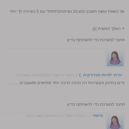
ועוד טיפ ממש קטנטן..:קחי לעצמך כשאת עושה חשבון נפש,10 נשימות(תתחלי עם 5 כשיהיה לך יותר
חי המלך המשיח:)))
התחבר למערכת כדי להשתתף בדיון
זכיתי להיות חבדניקית :)
ה׳ בתשרי ה׳תשע״ד (09/09/2013) בשעה 7:57
ימודים בתיכון והבגרויות היו הרבה הרבה יותר מתישים ומעצבנים……..
התחבר למערכת כדי להשתתף בדיון
מישהי
כ״ז באלול ה׳תשע״ג (02/09/2013) בשעה 20:37