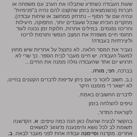
שעות העבודה כשתדע שתבלה את הערב עם משפחה או
חברות (וכשנמצאים בזמן שהקצנו להם נהיה ב"פנימיות"
ונהיה שם עד הסוף – נתרחק ממחשב או שיחות עבודה).
מחקרים הוכיחו שככל שעובדים יותר, התפוקה, היעילות
והריכוז נפגמים. במילים אחרות, חלוקת זמן נכונה לעוד
תחומי חיים משפרת את המצב הנפשי ותורמת לריכוז
וליצירתיות בעבודה!
נעביר את המסר הלאה. לא נתנצל על אחריות שיש מחוץ
למעגל העבודה. יש חיים מעבר לבית הספר. כך שרי לא
תרגיש יום אחד שהעבודה גזלה ממנה את החיים…
בברכה,
חני, מורה.
נ.ב. חשוב לזכור כי אם ניתן עדיפות לדברים הקטנים בחיינו,
לא יישאר די מזמננו היקר
לדברים החשובים באמת.
טיפים להצלחה בזמן
לקוראות המדור,
בהקשר לבעיה שהעלו כאן הנה כמה טיפים:
א.
הקדשנה
תשומת לב לכל נושא והימנענה מ'זגזוג' לנושאים
אחרים. מקדנה
וסיימנה
עבודה אחת לפני מעבר לבאה.
ב.