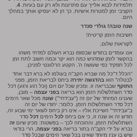
תלמידות לבוא אלייך עם פתרונות ולא רק עם בעיות.
4.
הקציבי זמן למטרות אישיות, כך הן לא יעסיקו אותך במהלך
היום.
שנה טובה! גולדי סנדר
חשיבות הזמן קריטית!
לקוראות שלום,
אנו עומדים בחודש שבסופו נברא העולם למדתי משהו
בהקשר לזמן שמדגיש כמה הוא יקר וכמה חשוב לתת זמן
לכל תפקיד כפי שעושה ה'. הקטע הרלוונטי לפניכן.
"הכלל ד"כל מה שברא הקב"ה בעולמו לא ברא דבר אחד
לבטלה" הוא
בהדגשה יתירה
ביחס לבריאת הזמן, מפני
התוקף
שבבריאה זו. ומכיון שכל יום ויום (וכל רגע ורגע) דכל
סדר השתלשלות הזמן הוא בריאה
בפני עצמה
– מובן,
שענינו המיוחד של יום זה ("עבידתי'")
שונה
מכל שאר הימים
דכל סדר השתלשלות הזמן. כלומר: יחודו של יום זה
ב"עבידתי'" השייכת אליו – אינו רק ביחס לשאר ימי שבוע זה,
חודש זה או שנה זו, כי אם ביחס
לכל
הימים
דכל
סדר
השתלשלות הזמן, וההוכחה לכך – בפשטות: מכיון שיום
זה
נברא על ידי הקב"ה בתור בריאה
בפני עצמה
, הרי בודאי
שיש בו ענין מיוחד שאינו בכל שאר הימים שבכל סדר