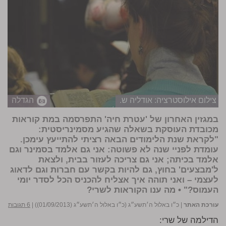
צילום אילוסטרציה: אודליה ש.
הגדלה
במגזין האחרון של 'עטרת חיה' התפרסמה במת קוראות
מכובדת העוסקת בשאלה שהגיע מסמינריסטית:
"לקראת שנת הלימודים הבאה רציתי להתייעץ עימכן.
עומדת לפניי שנה לא פשוטה: אני גם אלמד בסמינר וגם
אלמד בכיתה; אני גם צריכה לעזור בבית, ולצאת
ל'מבצעים' בחוץ, גם להיות בקשר עם חברות וגם לדאוג
לעצמי – ואני תוהה איך אצליח להכניס הכל לסדר יומי
העמוס?" • מה ענו הקוראות לשרי?
עורכת האתר
|
כ״ו באלול ה׳תשע״ג (כ״ו באלול ה׳תשע״ג (01/09/2013))
|
6 תגובות
הדילמה של שרי: