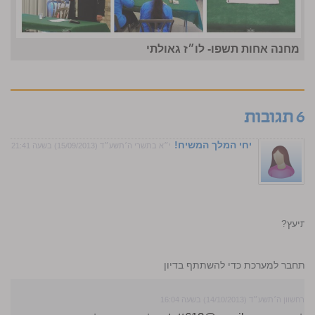
מחנה אחות תשפו- לו״ז גאולתי
6 תגובות
יחי המלך המשיח!
י״א בתשרי ה׳תשע״ד (15/09/2013) בשעה 21:41
התיעץ?
התחבר למערכת כדי להשתתף בדיון
מרחשוון ה׳תשע״ד (14/10/2013) בשעה 16:04