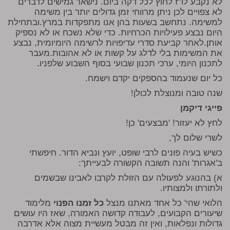
לא נקבע לו"ז לחוץ לכל דקה ביום. נישאר גמישים לדברים
לא צפויים לכן ניתן מרווחי זמן גדולים יותר בין משימה
למשימה. נתחשב בשעות בהן אנו מתפקדות במרץ.ובתחילת
היום נבצע פעילויות הכרחיות. כדי שלא נשכח או לא נספיק
אותן.לאחר קביעת סדרי עדיפויות לרשימה היומיומית, נבצע
את המשימות בלי לדלג על קשות או לא אהובות.מעבר
לתכנון היומי, ערכי תכנון שבועי בסוף השבוע שלפניו
.
כל יום שנעמוד בהספקים יקדם וישמח.
שנה טובה ומנוצלת לכולן!
פייגי דיקמן
לחץ לא יעזור! 'מבצעים' כן!
לשרי שלום לך,
כשיש בעיה פונים לרבי שופט, יועץ ונביא הדור. חיפשתי
ב'אגרות' והנה תשובה הקשורה לבעייתך:
א) בהנוגע לפעולה עם הזולת לקרבו לאבינו שבשמים
ולתורתו ולמצותיו.
הלואי שהי' כל אחד מאתנו מנצל
כל זמנו הפנוי
מלימוד
שיעורים הקבועים, לעבודה קדושה האמורה, שאז היו עושים
גדולות ונפלאות, ואין זה מבטל מעשיית מצוה אלא אדרבה