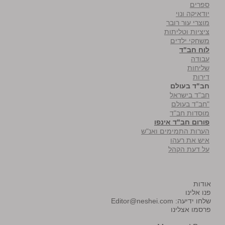
ספרים
יודאיקה ונוי
מוצרי עור רובר
ציציות וטליתות
משחקי ילדים
לוח חב"ד
עבודה
שליחות
דירות
חב"ד בעולם
חב"ד בישראל
"חב"ד בעולם
מוסדות חב"ד
פורום חב"ד אינפו
הערות התמימים ואנ"ש
איש את רעהו
על דעת הקהל
אודות
פנו אלינו
שלחו ידיעה:
Editor@neshei.com
פרסמו אצלינו