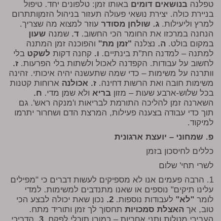
טפלנה
בנושאים דומים
באותו זמן: טלפונים יחד. טיפול
בניירת כולה. יצירת נושאי פעולה תעזור בניהול הזמןותתרום
למרץ וליעילות.
ג.
שולחן מסודר
עוזר למצוא מה שצריך.
הנחנה במרכזו את החומר הכי החשוב.
ד.
שמנה
שעון
במקום בולט.
ה.
נצלנה
"זמן מת"
והפוכנה זמן המתנה
למתנה – למדנה חת"ת בינתיים.
ו.
קחנה דקות
לשקט
בלי
לחשוב על עבודות. הקפדנה לאכול ולשתות בלי הפרעות.
ז.
וותרנה על משימות – כדי שמה שתעשנה יהיה איכותי. זהינה
משימות חובה ואת הרשות דחינה.
ז. אכולנה
ארוחות קטנות
בכל שלוש-ארבע שעות – מזון
בריא
ולא שמן מדי.
ח.
השארנה זמן להליכה התורמת לבריאות ו'מנקה ראש'. גם
תוך כדי עבודה בצענה פעילות, המרצת הדם ושחרור יתרמו
למיקוד.
פ. שמחוני – יועצת ארגונית
כללים לחיסכון בזמן
לשרי תחי' שלום
1. הרבה פעמים אנו לא מספיקים לעשות דברים כי "מפילים
עלינו תיקים" נוספים או שאנו מתנדבים למשימות. למדי
לומר
"לא"
לעבודות נוספות.
2.
נכון שאת יכולה לבצע הכי
טוב, אך
האצלת סמכויות
תחסוך לך זמן ותוריד מתח.
העבירי מטלות ותני אחריות – כמובן תוכלי לפקח.
3.
הדריכי