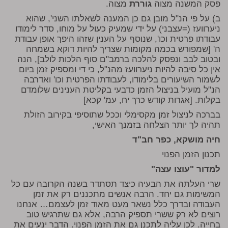
פסק המשנה מצוה
גוררת
מצוה.
ב) על פי הנ"ל מובן גם כן המענה לשאלתו השני', שהוא
ניערוועז (=עצבני) על ידי שמעיק כעול על מוחו, סדר לימודו
עבודתו פרטית וכו', שנוסף על הענין שזהו היפך אופן עבודת
ה' [שמפורש בכמה מקומות שצריך להיות דוקא בשמחה
ובטוב לבב ונפסק להלכה ברמב"ם סוף הלכות לולב], הנה
אין כל סיבה להיות ניערוועז מהנ"ל, כי די ומספיק זמן ביום
לשמור השיעורים בלימודו, לעבודתו הפרטית וכו' ואדרבה
הנ"ל מועיל בניצול הזמן כדבעי בקליטת הענינים שלומדם
בקלות. [אגרות קודש כרך יח, עמ' קכא]
בברכה לניצול זמן מקסימלי וככל שתוסיפי בקירוב הזולת
תהיה לך יותר הצלחה בזמנך האישי,
חיה מושקא, כפר חב"ד
תכנון הזמן הפנוי
למדור "עוצו עצה"
שרי העלתה את הבעיה כיצד תסתדר בשנה הקרובה עם כל
המשימות גם יחד. הרבה אנשים מתכננים רק את זמן
העבודה ובדרך כלל נשאר מעט מאוד זמן לעצמם… אנחנו
רוצים לא רק ששרי תספיק הרבה, אלא גם שתרגיש טוב
בחייה. לכן עליה לתכנן גם את הזמן הפנוי. הדבר ינעים את