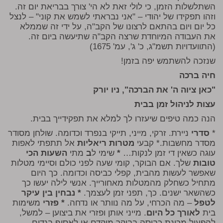
השתלשלות הזמן, כי לולי זאת לא הי' צורך בבריאת יום זה.
וזהו תפקידו של יהודי – "אני נבראתי לשמש את קוני" – לנצל
כל יום ויום בהתאם לרצונו של הקב"ה, על ידי זה שממלא
את העבודה המיוחדת שרצה הקב"ה שתיעשה ביום זה.
(התוועדויות תשמ"ג, כ' ג', עמ' 1675)
שנזכה להשתמש יפה בזמן!
חיה ברכה
"כאן ציוה ה' את הברכה", ניו יורק
עצות לניהול זמן בבית
הנה כמה טיפים שיעזרו לך למלא את תפקידייך בבית.
*
סדרי
ניירת. זרקי, מייני, תייקי בנפרד וכדומה. שולחן מסודר
מסדר מחשבות.* קבעי
מטרות ריאליות
אל תתפתי לאפות
עוגה כשאין די זמן לנקות…
*
שימי ל
ב
מתי
השעות הכי
טובות
שלך. אם הבוקר, קומי שעה לפני כולם וסיימי מטלות
שאפשר לעשות מהבית, קפלי כביסה וכדומה. כך היום
מתחיל כשחלק מהמטלות מאחורייך. אנשי לילה יעשו כך
כשהשאר ישנים. כך, תפני זמן לעצמך.
* נבחין בין עיקר
לטפל
– מה הכרחי, על מה נוותר או נדחה.
* פזרי
משימות
בית
לאורך כל היום
. מייני אותן ופזרי את ביצוען – למשל,
להפעיל מכונת כביסה בבוקר מוקדם או לאסוף בגדים