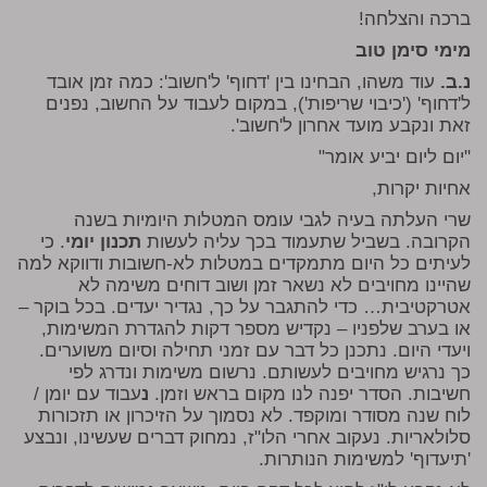
ברכה והצלחה!
מימי סימן טוב
נ.ב.
עוד משהו, הבחינו בין 'דחוף' ל'חשוב': כמה זמן אובד
ל'דחוף' ('כיבוי שריפות'), במקום לעבוד על החשוב, נפנים
זאת ונקבע מועד אחרון ל'חשוב'.
"יום ליום יביע אומר"
אחיות יקרות,
שרי העלתה בעיה לגבי עומס המטלות היומיות בשנה
הקרובה. בשביל שתעמוד בכך עליה לעשות
תכנון יומי
. כי
לעיתים כל היום מתמקדים במטלות לא-חשובות ודווקא למה
שהיינו מחויבים לא נשאר זמן ושוב דוחים משימה לא
אטרקטיבית… כדי להתגבר על כך, נגדיר יעדים. בכל בוקר –
או בערב שלפניו – נקדיש מספר דקות להגדרת המשימות,
ויעדי היום. נתכנן כל דבר עם זמני תחילה וסיום משוערים.
כך נרגיש מחויבים לעשותם. נרשום משימות ונדרג לפי
חשיבות. הסדר יפנה לנו מקום בראש וזמן.
נ
עבוד עם יומן /
לוח שנה מסודר ומוקפד. לא נסמוך על הזיכרון או תזכורות
סלולאריות. נעקוב אחרי הלו"ז, נמחוק דברים שעשינו, ונבצע
'תיעדוף' למשימות הנותרות.