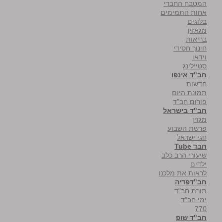
המטבח החבדי
אחות התמימים
בלוגים
מגאזין
בריאות
חינוך חסידי
וידאו
סטיילינג
חב"ד אינפו
חדשות
תמונת היום
פורום חב"ד
חב"ד בישראל
מגזין
פרשת השבוע
חגי ישראל
חבד Tube
שיעורי הרב כלב
ילדים
לראות את מלכנו
חב"דפדיה
תורת חב"ד
ימי חב"ד
770
חב"ד שופ