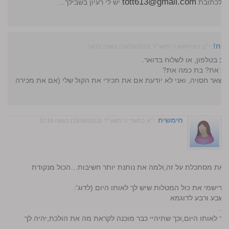
tott613@gmail.com
יל לכתובת
יש לי רעיון בשבילך…
שיח!
י״ב במרחשוון ה׳תשע״ד (16/10/2013) בשעה 14:01
דב בטלפון, או לשלוח בדואר.
 מי את? בת כמה את?
להישאר חסויה, ואני לא יודעת אם את תכירי את הקול שלי (אם את מכירה
חימשיח
י״א בתשרי ה׳תשע״ד (15/09/2013) בשעה 17:19
ך את מסתכלת על זה,ולמה את נותנת יותר חשיבות…הכול מנקודת
 רישמי את כול המטלות שיש לך לאותו היום (לדוג':
 שבע ורבע לדוגמא
ה..
ך לאותו היום,וכך שתיהיי כבר מוכנה לקראת מה את הולכת,יהיה לך