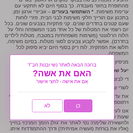
מהתופרת בחזור מעבודה. כך בסוף היום לא תתקעי עם
ערימת משימות.
* השתמשי בעזרים
– אביזרי ארגון זמן.
בתכנון עם הורייך חלקי משימות לבני הבית. פזרי לוחות
שעם קטנים בחדרים שונים. קני פתקיות בצבעים שונים. בכל
יום רשמי את המטלות של כל אחד מבני המשפחה ותלי על
הלוח הרלוונטי (משימות משפחתיות במטבח, מטלות לילדים
בחדרם). אפשר לקבוע צבעים לסוגי מטלות. בסיום משימה,
תלשו את הפתקית. לוח ריק בסוף היום יביא סיפוק לכל
המשפחה.
מניסיון מוצלח,
ברוכה הבאה לאתר נשי ובנות חב"ד
יעל שכטר
האם את אשה?
די לבזבוז הזמן
אם את אישה - לחצי אישור
לשרי שלום,
את עדיין בחורה והזמן אינו מספיק לך! מה יקרה כשתינשאי
ויתווספו לך עוד מטלות לחיים?
כן
לא
אנו לעיתים מתפתות לבזבז את זמנינו בצורה גרועה כמו
שעות על מחשב וכדו'. צריך לזכור שאי אפשר לנגוס בחלה
ולהשאירה שלימה! נסי לאתר את 'גזלן הזמן' המרכזי בחייך
(אליו את בורחת מעשיה אמיתית!) ודרך ההתמודדות איתו.