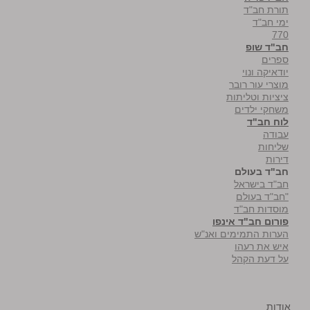
תורת חב"ד
ימי חב"ד
770
חב"ד שופ
ספרים
יודאיקה ונוי
מוצרי עור רובר
ציציות וטליתות
משחקי ילדים
לוח חב"ד
עבודה
שליחות
דירות
חב"ד בעולם
חב"ד בישראל
"חב"ד בעולם
מוסדות חב"ד
פורום חב"ד אינפו
הערות התמימים ואנ"ש
איש את רעהו
על דעת הקהל
אודות