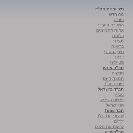
נשי ובנות חב"ד
מה חדש
פורום
המטבח החבדי
אחות התמימים
בלוגים
מגאזין
בריאות
חינוך חסידי
וידאו
סטיילינג
חב"ד אינפו
חדשות
תמונת היום
פורום חב"ד
חב"ד בישראל
מגזין
פרשת השבוע
חגי ישראל
חבד Tube
שיעורי הרב כלב
ילדים
לראות את מלכנו
חב"דפדיה