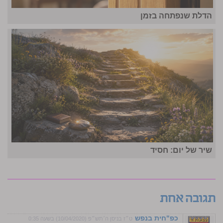
הדלת שנפתחה בזמן
שיר של יום: חסיד
תגובה אחת
כפ"חית בנפש
ט״ז בניסן ה׳תש״פ (10/04/2020) בשעה 0:35