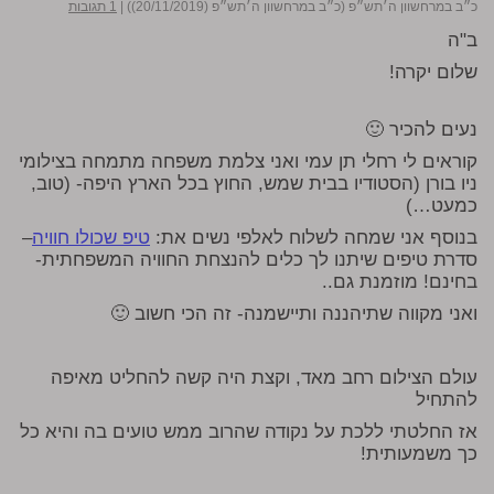
כ״ב במרחשוון ה׳תש״פ (כ״ב במרחשוון ה׳תש״פ (20/11/2019))
|
1 תגובות
ב"ה
שלום יקרה!
נעים להכיר 🙂
קוראים לי רחלי תן עמי ואני צלמת משפחה מתמחה בצילומי
ניו בורן (הסטודיו בבית שמש, החוץ בכל הארץ היפה- (טוב,
כמעט…)
בנוסף אני שמחה לשלוח לאלפי נשים את:
טיפ שכולו חוויה
–
סדרת טיפים שיתנו לך כלים להנצחת החוויה המשפחתית-
בחינם! מוזמנת גם..
ואני מקווה שתיהננה ותיישמנה- זה הכי חשוב 🙂
עולם הצילום רחב מאד, וקצת היה קשה להחליט מאיפה
להתחיל
אז החלטתי ללכת על נקודה שהרוב ממש טועים בה והיא כל
כך משמעותית!