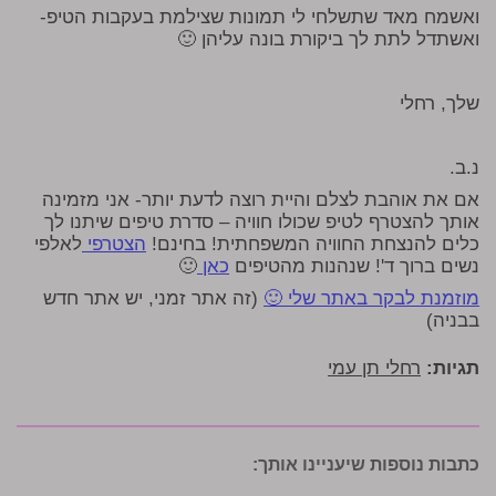
ואשמח מאד שתשלחי לי תמונות שצילמת בעקבות הטיפ-
ואשתדל לתת לך ביקורת בונה עליהן 🙂
שלך, רחלי
נ.ב.
אם את אוהבת לצלם והיית רוצה לדעת יותר- אני מזמינה
אותך להצטרף לטיפ שכולו חוויה – סדרת טיפים שיתנו לך
כלים להנצחת החוויה המשפחתית! בחינם!
הצטרפי
לאלפי
נשים ברוך ד'! שנהנות מהטיפים
כאן
🙂
מוזמנת לבקר באתר שלי 🙂
(זה אתר זמני, יש אתר חדש
בבניה)
תגיות:
רחלי תן עמי
כתבות נוספות שיעניינו אותך: