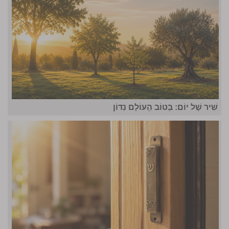
שִׁיר שֶׁל יוֹם: בְּטוֹב הָעוֹלָם נִדּוֹן