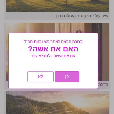
שִׁיר שֶׁל יוֹם: בְּטוֹב הָעוֹלָם נִדּוֹן
ברוכה הבאה לאתר נשי ובנות חב"ד
האם את אשה?
אם את אישה - לחצי אישור
כן
לא
הדלת שנפתחה בזמן