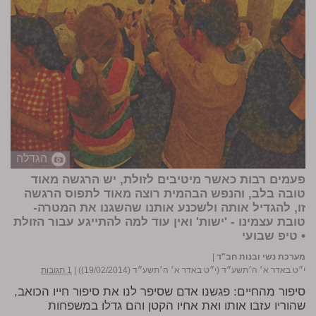
הגדלה
פעמים רבות כאשר מיטיבים לזולת, יש הרגשה מאוד
טובה בלב, והנפש הבהמית רוצה מאוד לתפוס הרגשה
זו, להגדיל אותה ולשכנע אותנו שהשגנו את המטרה-
טובת עצמינו - 'ישות' ואין עוד למה להתייגע עבור הזולת
• טיפ שבועי
מערכת נשי ובנות חב"ד
|
י״ט באדר א׳ ה׳תשע״ד (י״ט באדר א׳ ה׳תשע״ד (19/02/2014))
|
1 תגובות
סיפור מהחיים: פגשנו אדם שסיפר לנו את סיפור חייו הכואב,
שהוריו עזבו אותו ואת אחיו הקטן והם גדלו במשפחות