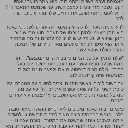
מאמצות ועברו קשיים ומהמורות. הוא אמר בצער שאחיו
הקטן נשבר מזה והגיע למצב קשה, עד שכמעט התאבד ר"ל
והוא לעומת זאת אוהב את החיים שלו ומרגיש טוב, תודה
לקל.
לדעתו מה שעוזר לו להחזיק מעמד זה עזרתו לשני, כי כאשר
הוא נותן מעצמו למען טובתו של האחר, הוא מרגיש טוב
וחזק ושהוא שווה. וזה שיש לו יכולת לתרום זה מה שמחזיק
אותו. הוא סיפר לנו על מעשים מאוד נדירים של תמיכה
ועזרה לזולת שהוא עשה.
"שלח לחמך על פני המים כי בבוא היום תמצאנו", "יותר
ממה שבעל הבית עושה עם העני, העני עושה עם בעל
הבית"- כולנו מכירות ציטוטים אלו ולפעמים גם מגלות
ומרגישות שזה קורה גם לנו.
אך חשוב לזכור: כאשר נותנים, צריך לחשוב על המטרה- על
טובת השני ועל זה שאנו עושים את רצון ה' ולא על מה
שנקבל מהנתינה, כי אז אנו חושבים על עצמינו ולא עוזרים
באמת.
פעמים רבות כאשר מיטיבים לזולת, יש הרגשה מאוד טובה
בלב, והנפש הבהמית רוצה מאוד לתפוס הרגשה זו, להגדיל
אותה ולשכנע אותנו שהשגנו את המטרה- טובת עצמינו –
'ישות' ואין עוד למה להתייגע עבור הזולת, אך הרגשה זו, היא