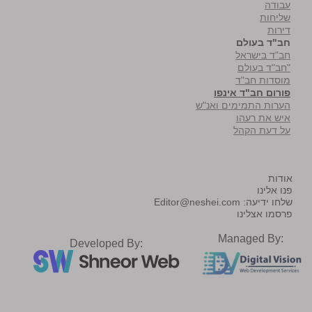
עבודה
שליחות
דירות
חב"ד בעולם
חב"ד בישראל
"חב"ד בעולם
מוסדות חב"ד
פורום חב"ד אינפו
הערות התמימים ואנ"ש
איש את רעהו
על דעת הקהל
אודות
פנו אלינו
שלחו ידיעה:
Editor@neshei.com
פרסמו אצלינו
Managed By:
Developed By: