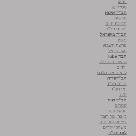
וידאו
סטיילינג
חב"ד אינפו
חדשות
תמונת היום
פורום חב"ד
חב"ד בישראל
מגזין
פרשת השבוע
חגי ישראל
חבד Tube
שיעורי הרב כלב
ילדים
לראות את מלכנו
חב"דפדיה
תורת חב"ד
ימי חב"ד
770
חב"ד שופ
ספרים
יודאיקה ונוי
מוצרי עור רובר
ציציות וטליתות
משחקי ילדים
לוח חב"ד