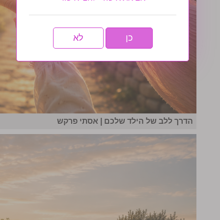
כן
לא
הדרך ללב של הילד שלכם | אסתי פרקש