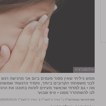
אילוסטרציה
ממש גיליתי שאין ספור פעמים ביום אני מרגישה רגש 
לבני משפחתי הקרובים ביותר, ותמיד הרגשתי שמשהו א
מה • גם למדתי שכאשר מעיזים לזהות בתוכנו את הרגש 
לנו להשתחרר ממנו • טיפ שבועי
מערכת נשי ובנות חב"ד
|
ו׳ באייר ה׳תשע״ד (ו׳ באייר ה׳תשע״ד (06/05/2014))