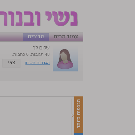
עמוד הבית
מדורים
שלום לך
48 תגובות. 0 כתבות.
צאי
הגדרות חשבון