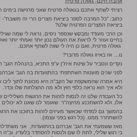
אהבת חינם- גאולה פרטית
רציתי לשתף אתכם בגאולה פרטית שאני מרגישה בימים ה
כתוב: "כל המרבה לספר ביציאת מצרים הרי זה משובח"- א
ביציאת המצרים הפרטית שלנו?
וכן הרבי מעודד ומבקש שנספר ניסים, נראה לי שמה שגילית
בחיים ועוזר לי לראות את העולם נכון יותר ואמתי יותר ואו
גאולה פרטית, ואם כן היה לי שווה לשתף אתכם.
נו… אז באיזו גאולה מדובר?
נקדים ונסביר על שיטת אית"ן ע"פ התניא, בהנהלת הגב' ח
לפני שנים מועטות השתתפתי בהתוועדות בה הגב' אברהם ל
היא אמרה שהמשקפת של הקב"ה היא מכוונת לתוך ליבו ש
ולא איך הוא נראה כלפי חוץ ולא מה ההצלחות שלו וכדו'.
כל העבודה שלנו זה לנסות לזהות את הרגשות השליליים ש
אלו, ולא להשתכנע מהיצה"ר שאומר לנו שאנו לא יכולים
בהמשך גם למדתי שכאשר מעיזים לזהות בתוכנו את הרגש הש
להשתחרר ממנו. (כל רגש בפני עצמו).
מאז ששמעתי את הגב' אברהם בהתוועדות, אני משתדלת 
בי רגש שלילי, לתת לו שם ולנסות להסתדר בלעדיו. וב"ה 