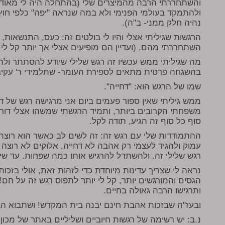
והשתחררתי הרבה מהמיצרים שלי (בהתחלה היה לי מאוד 
ולהתמקד בעולמי הפנימי ולא במה שנראה "יפה" כלפי חוץ
נהיה חלק ממני- ב"ה).
הרגשות שגיליתי אצלי והיו לי בולטים זה: כעס, התנשאות,
השתחררתי מהם. (ועדיין הם מופיעים אצלי אך יותר קל ל
מה שגיליתי ממש עכשיו זה רגש שלילי שיודע להסתתר ולה
בהשגחה פרטית מתאים לספירת העומר- שתלמידי ר' עקיבא
שמו של הרגש הוא: "דחייה".
ממש גיליתי שאין ספור פעמים ביום אני מרגישה רגש של ד
משפחתי הקרובים ביותר, ותמיד הרגשתי שמשהו אצלי דורש
סוף כל סוף זה הגיע, תודה לקל.
ההתמודדות שלי עם רגש זה: זה לשים לב כאשר הוא רוצה ל
עמוק ולהגיד לעצמי רק אהבה לא דחייה, אלוקים לא רוצה 
רגש שלילי זה. ולהשתדל להרגיש אותו כמה שפחות. עד שיע
נראה לי שצריך עדינות מיוחדת כדי לזהות זאת, אולי בזכ
הגסים והמורגשים יותר, קל לי יותר לתפוס רגש זה על ח
ותרגישו הרבה גאולה בחיים.
ובעז"ה שבזכות אהבת חינם יבנה בית המקדש! ושתבוא ה
נ.ב: יש רשימה של רגשות חיוביים ושליליים באתר של מכון