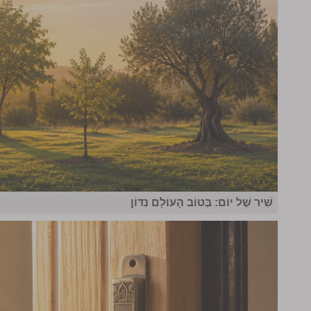
שִׁיר שֶׁל יוֹם: בְּטוֹב הָעוֹלָם נִדּוֹן