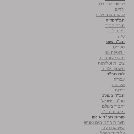
שיעורי הרב כלב
ילדים
לראות את מלכנו
חב"דפדיה
תורת חב"ד
ימי חב"ד
770
חב"ד שופ
ספרים
יודאיקה ונוי
מוצרי עור רובר
ציציות וטליתות
משחקי ילדים
לוח חב"ד
עבודה
שליחות
דירות
חב"ד בעולם
חב"ד בישראל
"חב"ד בעולם
מוסדות חב"ד
פורום חב"ד אינפו
הערות התמימים ואנ"ש
איש את רעהו
על דעת הקהל