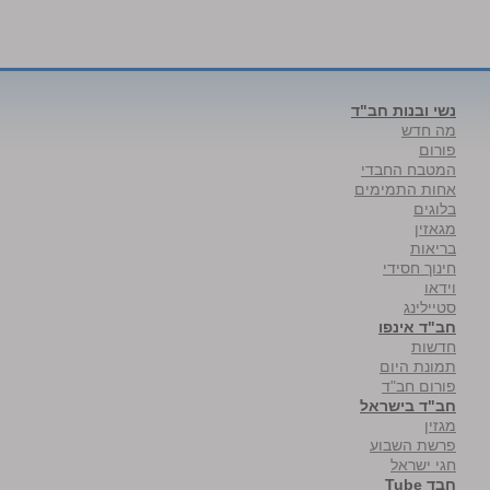
נשי ובנות חב"ד
מה חדש
פורום
המטבח החבדי
אחות התמימים
בלוגים
מגאזין
בריאות
חינוך חסידי
וידאו
סטיילינג
חב"ד אינפו
חדשות
תמונת היום
פורום חב"ד
חב"ד בישראל
מגזין
פרשת השבוע
חגי ישראל
חבד Tube