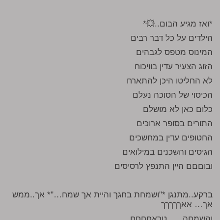
*ואז מגיע הבום..💥*
הילדים על כל דבר רבים
המינוס מטפס לגבהים
הזוג הצעיר עדין בוויכוח
לא החליטו היכן להתארח
הכיסוי של הסוכה נעלם
כלום כאן לא מושלם
התורים בסופר ארוכים
החטופים עדין במחשכים
הגיסים והשכנים במילואים
ובוםםם היין התנפץ לרסיסים
ברקע..מתנגן *"ושמחת בחגך והיית אך שמח…"* אך..ממש
אך… אאךךךךך
והשמחה …. טראחחחח