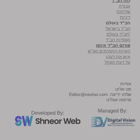
לוח חב"ד
עבודה
שליחות
דירות
חב"ד בעולם
חב"ד בישראל
"חב"ד בעולם
מוסדות חב"ד
פורום חב"ד אינפו
הערות התמימים ואנ"ש
איש את רעהו
על דעת הקהל
אודות
פנו אלינו
שלחו ידיעה:
Editor@neshei.com
פרסמו אצלינו
Managed By:
Developed By: