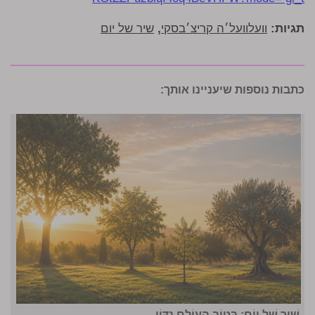
תגיות:
וועלוועל׳ה קריצ׳בסקי
,
שיר של יום
כתבות נוספות שיעניינו אותך:
שִׁיר שֶׁל יוֹם: בְּטוֹב הָעוֹלָם נִדּוֹן