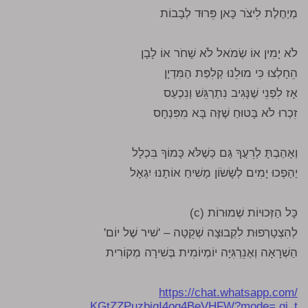
מְיַחֶלֶת לִיצֹר כָּאן פֵּרוּד לְבָבוֹת
לֹא יָמִין אוֹ שְׂמֹאל לֹא שָׁחֹר אוֹ לָבָן
הֵחָלְצוּ כִּי מוּלֵנוּ קְלִפַּת הַמִּדְיָן
אָז לִפְנֵי שֶׁנָּגִיב נִתְרַגֵּשׁ וְנִכְעַס
זִכְרוּ לֹא בָּטוּחַ שֶׁזֶּה בָּא מִפִּנְחָס
וְאָהַבְתָּ לְרֵעֲךָ גַּם כְּשֶׁלֹּא כָּמוֹךָ בִּכְלָל
יַהַפְכוּ יָמִים לְשָׂשׂוֹן מָשִׁיחַ אוֹתָנוּ יִגְאָל
כָּל הַזְּכוּיוֹת שְׁמוּרוֹת (c)
לְהִצְטָרְפוּת לִקְבוּצָה שְׁקֵטָה – 'שִׁיר שֶׁל יוֹם'
הַשְׁרָאָה וְאֶנֵרְגִּיָּה יוֹמְיוֹמִית בְּשִׁירָה מְקוֹרִית
https://chat.whatsapp.com/
KGtZZPuzbiqI4oq4BeVHFW?mode= gi_t