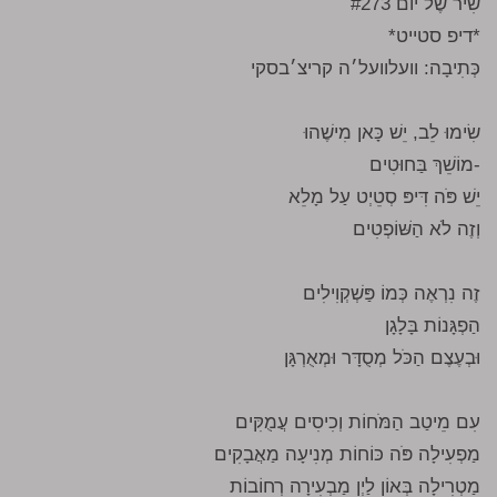
שִׁיר שֶׁל יוֹם #273
*דיפ סטייט*
כְּתִיבָה: וועלוועל׳ה קריצ׳בסקי
שִׂימוּ לֵב, יֵשׁ כָּאן מִישֶׁהוּ
-מוֹשֵׁךְ בַּחוּטִים
יֵשׁ פֹּה דִּיפּ סְטֵיְט עַל מָלֵא
וְזֶה לֹא הַשּׁוֹפְטִים
זֶה נִרְאֶה כְּמוֹ פַּשְׁקְוִילִים
הַפְגָּנוֹת בָּלָגָן
וּבְעֶצֶם הַכֹּל מְסֻדָּר וּמְאֻרְגָּן
עִם מֵיטַב הַמֹּחוֹת וְכִיסִים עֲמֻקִּים
מַפְעִילָה פֹּה כּוֹחוֹת מְנִיעָה מַאֲבָקִים
מַטְרִילָה בְּאוֹן לַיְן מַבְעִירָה רְחוֹבוֹת