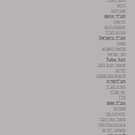
וידאו
סטיילינג
חב"ד אינפו
חדשות
תמונת היום
פורום חב"ד
חב"ד בישראל
מגזין
פרשת השבוע
חגי ישראל
חבד Tube
שיעורי הרב כלב
ילדים
לראות את מלכנו
חב"דפדיה
תורת חב"ד
ימי חב"ד
770
חב"ד שופ
ספרים
יודאיקה ונוי
מוצרי עור רובר
ציציות וטליתות
משחקי ילדים