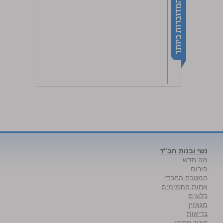
נשי ובנות חב"ד
מה חדש
פורום
המטבח החבדי
אחות התמימים
בלוגים
מגאזין
בריאות
חינוך חסידי