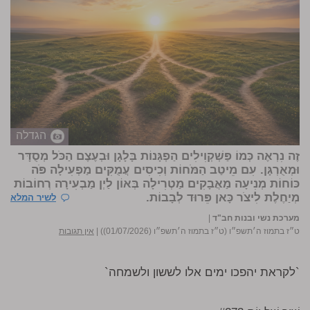
הגדלה
זֶה נִרְאֶה כְּמוֹ פַּשְׁקְוִילִים הַפְגָּנוֹת בָּלָגָן וּבְעֶצֶם הַכֹּל מְסֻדָּר
וּמְאֻרְגָּן. עִם מֵיטַב הַמֹּחוֹת וְכִיסִים עֲמֻקִּים מַפְעִילָה פֹּה
כּוֹחוֹת מְנִיעָה מַאֲבָקִים מַטְרִילָה בְּאוֹן לַיְן מַבְעִירָה רְחוֹבוֹת
מְיַחֶלֶת לִיצֹר כָּאן פֵּרוּד לְבָבוֹת.
לשיר המלא
מערכת נשי ובנות חב"ד
|
ט״ז בתמוז ה׳תשפ״ו (ט״ז בתמוז ה׳תשפ״ו (01/07/2026))
|
אין תגובות
`לקראת יהפכו ימים אלו לששון ולשמחה`