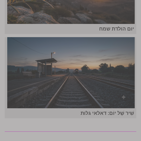
יום הולדת שמח
שִׁיר שֶׁל יוֹם: דאלאי גלות