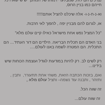
נצרכים הם לזה, שמבלעדי דמותו של המחנך יש שיישארו כל
חייהם כמו בניין הרוס,
וא-נ-ח-נ-ו- אלה שיכלנו להציל אותם!!!!!
או, לגרום להם מבניין יפה , להפוך לאי חרבות.
"כל המציל נפש אחת מישראל כאילו קיים עולם מלא"
בני האדם הם תכלית הבריאה. הילדים הם דור העתיד… הם
התכלית. הם המטרה לשמה באנו לעולם….
רק לשים לב. רק להיות במודעות לגודל ועוצמת הכוחות שיש
בידינו…
ואם, בזכות הכתבה הזאת, משהי אחת תתעורר, ותבין ,
ותזהר , ותבנה עוד נשמה– ותציל
עולם מלא ,
זה שווה הכל.
זה שווה עולם…