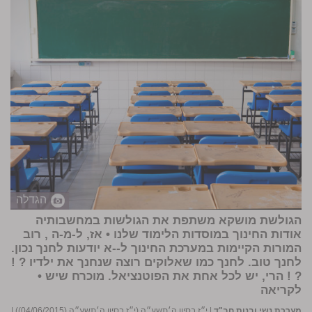
הגדלה
הגולשת מושקא משתפת את הגולשות במחשבותיה
אודות החינוך במוסדות הלימוד שלנו • אז, ל-מ-ה , רוב
המורות הקיימות במערכת החינוך ל--א יודעות לחנך נכון.
לחנך טוב. לחנך כמו שאלוקים רוצה שנחנך את ילדיו ? !
? ! הרי, יש לכל אחת את הפוטנציאל. מוכרח שיש •
לקריאה
מערכת נשי ובנות חב"ד
|
י״ז בסיון ה׳תשע״ה (י״ז בסיון ה׳תשע״ה (04/06/2015))
|