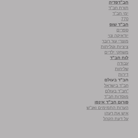
חב"דפדיה
תורת חב"ד
ימי חב"ד
770
חב"ד שופ
ספרים
יודאיקה ונוי
מוצרי עור רובר
ציציות וטליתות
משחקי ילדים
לוח חב"ד
עבודה
שליחות
דירות
חב"ד בעולם
חב"ד בישראל
"חב"ד בעולם
מוסדות חב"ד
פורום חב"ד אינפו
הערות התמימים ואנ"ש
איש את רעהו
על דעת הקהל