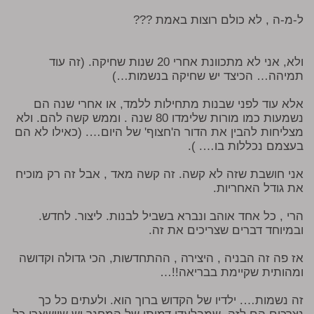
ל-מ-ה , לא כולם רוצות באמת ???
ולא, אני לא מתכוונת אחרי 20 שנות שחיקה. (זה עוד
תמיהה… הכיצד יש שחיקה בנשמות…)
אלא עוד לפני שבנות מתחילות ללמד, או אחרי שנה הם
נשמעות כמו מורות שלימדו 80 שנה . וממש קשה להם. ולא
מצליחות להבין את הדור ה'חצוף' של היום…. (כאילו לא הם
בעצמם נכללות בו…. ).
אני חושבת שזה לא קשה. זה קשה מאד , אבל זה רק מוכיח
את גודל האחריות.
הרי , כל אחד אוהב ונברא בשביל לבנות. ליצור. לחדש.
ובמיוחד דברים שצריכים את זה.
אז פה זה הבניה , היצירה , ההתחדשות, הכי גדולה וקדושה
ומהותית שקיימת בבריאה!!…
זה נשמות…. ילדיו של הקדוש ברוך הוא. ולעתים כל כך