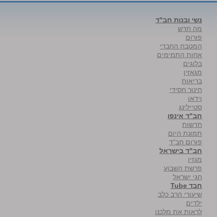
נשי ובנות חב"ד
מה חדש
פורום
המטבח החבדי
אחות התמימים
בלוגים
מגאזין
בריאות
חינוך חסידי
וידאו
סטיילינג
חב"ד אינפו
חדשות
תמונת היום
פורום חב"ד
חב"ד בישראל
מגזין
פרשת השבוע
חגי ישראל
חבד Tube
שיעורי הרב כלב
ילדים
לראות את מלכנו