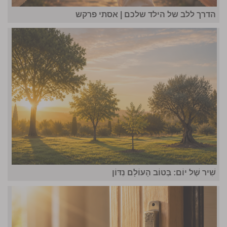
הדרך ללב של הילד שלכם | אסתי פרקש
שִׁיר שֶׁל יוֹם: בְּטוֹב הָעוֹלָם נִדּוֹן