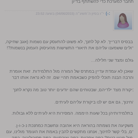
התחבר למערכת כדי להשתתף בדיון
:-)
י״ז בסיון ה׳תשע״ה (04/06/2015) בשעה 23:52
ת בבסיס דברייך. לא קל לחנך, לא פשוט להתעסק עם נשמות (אגב שחיקה,
 הגדולים ששמענו עליהם את תיאורי התשישות מהעיסוק העמוק בנשמות?!
 עולם ומצד שני חלילה…
ך שאכן לא עמדת עדיין במתרס של המורה מול התלמידות. זאת אומרת
והרבה הבנה תוכלי להפיק כשבאמת תהיי שם. זה לא נראה אותו דבר
לביקורת מצד ילדיהם, שבטוחים שהם יודעים יותר טוב מה נקרא לחנך
החינוך, גם אם יש לנו ביקורת עליהם לעיתים.
 בתלמידותיהן בכל שעות היממה. המסירות היא לעיתים ללא גבולות.
 שמשקיעה את נשמתה בהוראה היא אהובה ונחשבת כמחנכת נ-כ-ו-ן.
דם, בלי קשר לחינוך, אנחנו מתקשים להבין באמת את העומד מולינו, עם
ת מול מגוון בנות? כמה אחריות, כמה יצירתיות, כמה פסיכולוגיה, כמה