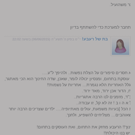
ותר משהועיל.
התחבר למערכת כדי להשתתף בדיון
בת של רעבע!
י״ט בסיון ה׳תשע״ה (06/06/2015) בשעה 22:02
 ולא חסרים סיפורים על הצלת נפשות.. ולהיפך ל"ע….
כן עוסקת בתחום, ומנסיון יכולה לומר, שאכן, שדה החינוך הוא הכי מאתגר,
קא בגלל האחריות הלא נגמרת… אחריות על נשמות!!
יח, הדור אכן ירוד, מאד ירוד.
חב"ד, מזמנים לנו הרבה אתגריות..
 א ה ו ב ! זה לא קל, זו עבודה..
ות הכל [בעיות משמעת, עולים מאתיופיה…. ילדים שצריכים הרבה יותר
 שאוהבים… מצליחים להשפיע, ולחנך.
ינוך!! הרעבע מחזק את התחום, ואת העוסקים בתחום!
ויש בנו היכולת!!