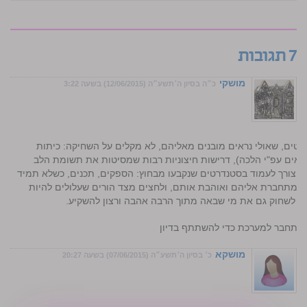
7 תגובות
מושקי
כ״ה בסיון ה׳תשע״ה (12/06/2015) בשעה 3:22
ים, שאולי נראים מובנים מאליהם, לא מקלים על השחיקה: כיתות
אים עפ"י הלכה), דרישות חיצוניות רבות שמסיטות את תשומת הלב
הצורך לעמוד בסטנדרטים שנקבעו מבחוץ: הספקים, תכנים, כשלא תמיד
א מתחברת אליהם ואוהבת אותם, ולחצים מצד הורים שעלולים להיות
יים לשחוק גם את מי שבאה מתוך הרבה אהבה ורצון להשקיע.
התחבר למערכת כדי להשתתף בדיון
מושקא
כ׳ בסיון ה׳תשע״ה (07/06/2015) בשעה 20:27