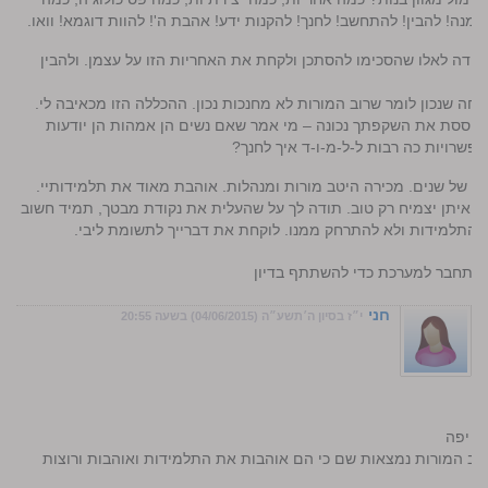
מנה! להבין! להתחשב! לחנך! להקנות ידע! אהבת ה'! להוות דוגמא! וואו.
תודה לאלו שהסכימו להסתכן ולקחת את האחריות הזו על עצמן. ולהבין
טוחה שנכון לומר שרוב המורות לא מחנכות נכון. ההכללה הזו מכאיבה לי.
ביססת את השקפתך נכונה – מי אמר שאם נשים הן אמהות הן יודעות
אפשרויות כה רבות ל-ל-מ-ו-ד איך לחנך?
בד של שנים. מכירה היטב מורות ומנהלות. אוהבת מאוד את תלמידותיי.
איתן יצמיח רק טוב. תודה לך על שהעלית את נקודת מבטך, תמיד חשוב
 התלמידות ולא להתרחק ממנו. לוקחת את דברייך לתשומת ליבי.
התחבר למערכת כדי להשתתף בדיון
חני
י״ז בסיון ה׳תשע״ה (04/06/2015) בשעה 20:55
ת יפה
 רוב המורות נמצאות שם כי הם אוהבות את התלמידות ואוהבות ורוצות