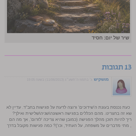
שיר של יום: חסיד
13 תגובות
מושקיש
ג׳ בתמוז ה׳תשע״ג (11/06/2013) בשעה 19:05
י כעת נכנסת בעונת ה'שידוכים' ורוצה לדעת על פגישות בחב"ד. עדיין לא
ושא זה בחצרינו. מהם הכללים בפגישה ראשונה\שניה\שלישית ואילך?
ריך להיות תוכן מהלך הפגישה (כמובן שהיא צריכה 'לזרום', אך מה הם
ם, מתי מדברים על משפחה, על העתיד, וכו')? כמה פגישות מקובל בדרך