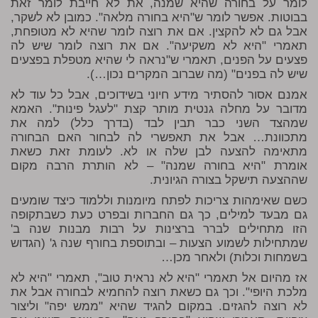
לומר על בחורה שהיא שמנה, את לא חייבת לומר זאת
בבוטות. אפשר לומר ש"היא בחורה מלאה". כמובן לא לשקר,
אבל גם לא להקצין. אם את רוצה לומר שהיא לא מטופחת,
תאמרי "היא לא משקיעה". אם את רוצה לומר שיש לה
פצעים על הפנים, תאמרי ש"נראה לי שהיא מטפלת בפצעים
שיש לה בפנים" (מה שברוב המקרים נכון…).
אמנם אסור להסתיר מידע חיוני בשידוכים, אבל כל עוד לא
מדובר על מחלה גנטית מותר קצת "לעגל פינות". האמא
שמהצד השני כבר תבין לבד (בדרך כלל) למה את
מתכוונת… אבל את תאפשרי לה לבחור האם הבחורה
מתאימה להצעה לבן שלה או לא. לעומת זאת כשאת
אומרת "היא בחורה שמנה" – לא הותרת הרבה מקום
שההצעה תישקל בצורה הגיונית.
כשם שאימהות צריכות לפתח מיומנות וללמוד כיצד שומעים
גם מבעד למילים, כך גם החברות ובפרט כעת כשבתקופה
הזו מתחילים לברר ברצינות על רבות מבנות שנה ב'
שמתחילות לשמוע הצעות – ובתוספת בחורף שנה ג' (הגדוש
בשמחות וכלות) ולאחר מכן…
אז מהיום אל תאמרי "היא לא נראית טוב", תאמרי "היא לא
מלכת היופי". וכך גם כשאת רוצה להחמיא לבחורה אבל את
לא רוצה להגזים. במקום להגיד שהיא "ממש יפה" וליצור