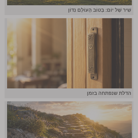
שִׁיר שֶׁל יוֹם: בְּטוֹב הָעוֹלָם נִדּוֹן
הדלת שנפתחה בזמן