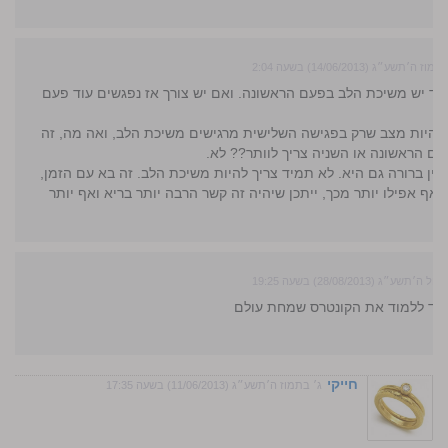
מוז ה׳תשע״ג (14/06/2013) בשעה 2:04
יד יש משיכת הלב בפעם הראשונה. ואם יש צורך אז נפגשים עוד פעם
 להיות מצב שרק בפגישה השלישית מרגישים משיכת הלב, ואה מה, זה
ם הראשונה או השניה צריך לוותר?? לא.
יין ברורה גם היא. לא תמיד צריך להיות משיכת הלב. זה בא עם הזמן,
ואף אפילו יותר מכך, ייתכן שיהיה זה קשר הרבה יותר בריא ואף יותר
תשע״ג (28/08/2013) בשעה 19:25
אוד ללמוד את הקונטרס שמחת עולם
חייקי
ג׳ בתמוז ה׳תשע״ג (11/06/2013) בשעה 17:35