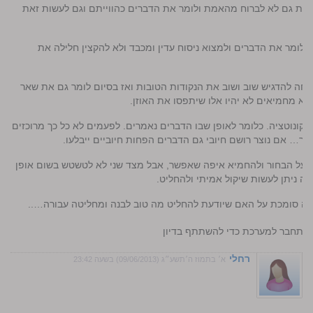
נות גם לא לברוח מהאמת ולומר את הדברים כהווייתם וגם לעשות זאת
! לומר את הדברים ולמצוא ניסוח עדין ומכבד ולא להקצין חלילה את
יחה להדגיש שוב ושוב את הנקודות הטובות ואז בסיום לומר גם את שאר
 מחמיאים לא יהיו אלו שיתפסו את האוזן.
והקונוטציה. כלומר לאופן שבו הדברים נאמרים. לפעמים לא כל כך מרוכזים
ר… אם נוצר רושם חיובי גם הדברים הפחות חיוביים ייבלעו.
י על הבחור ולהחמיא איפה שאפשר, אבל מצד שני לא לטשטש בשום אופן
ה ניתן לעשות שיקול אמיתי ולהחליט.
ה סומכת על האם שיודעת להחליט מה טוב לבנה ומחליטה עבורה…..
התחבר למערכת כדי להשתתף בדיון
רחלי
א׳ בתמוז ה׳תשע״ג (09/06/2013) בשעה 23:42