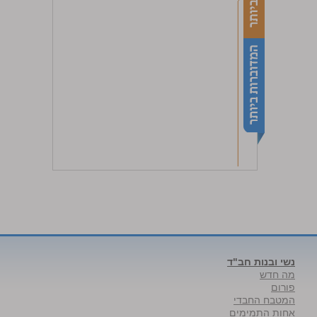
נשי ובנות חב"ד
מה חדש
פורום
המטבח החבדי
אחות התמימים