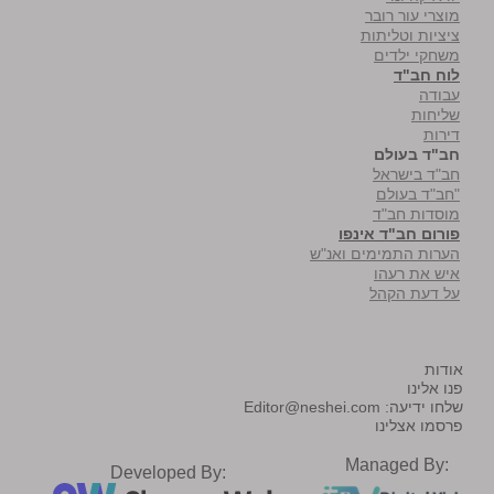
מוצרי עור רובר
ציציות וטליתות
משחקי ילדים
לוח חב"ד
עבודה
שליחות
דירות
חב"ד בעולם
חב"ד בישראל
"חב"ד בעולם
מוסדות חב"ד
פורום חב"ד אינפו
הערות התמימים ואנ"ש
איש את רעהו
על דעת הקהל
אודות
פנו אלינו
שלחו ידיעה:
Editor@neshei.com
פרסמו אצלינו
Managed By:
Developed By: