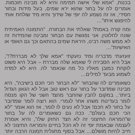
בכנות, "אמא שלי אישה תמימה והיא לא מבינה חוכמות.
אומרים לה על בחור שהוא ירא שמים, בעל מידות ובחור
חסידי, אז זה נשמע לה יופי של שידוך והיא מיד שולחת אותי
להיפגש איתו"…
ומה קורה באמת? שאלתי את הבחורה. "התמונה האמיתית
שונה לחלוטין. אני נפגשת עם הבחור ומבינה שהמידות זה
לא ממש משה רבינו, היראת שמים בהתאם וכך גם האופי או
האישיות"…
זועזעתי מדבריה ומיד נזעקתי "אמא שלך לא מבררת?!",
אבל היא הסבירה לי שאמא שלה מבררת – אבל היא פשוט
לוקחת כמובן מאליו כל מה שנאמר לה. היא לא למדה
לשמוע מבעד למילים…
כשאומרים לה שהבחור "לא הבחור הכי חכם בישיבה", היא
מבינה שמדובר על בחור עם ראש טוב אבל לא הגאון הגדול
ביותר.. במקום להבין שהחבר מהצד השני של הקו מנסה
לומר בעדינות משהו אחר לגמרי. הוא רוצה לומר שמדובר
על בחור לא חכם! אבל לא נעים לו לומר, אז הוא אומר "לא
הכי חכם בעולם". ככה גם כשאומרים לה על בחור
ש"המראה החיצוני זה לא הצד החזק שלו", והיא אומרת
לעצמה שבאמת יופי זה לא הכל בחיים והמראה החיצוני לא
חייב להיות מושלם… אבל בסוף מתגלית תמונה הרבה יותר