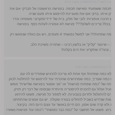
ה׳תשע״ג (13/06/2013) בשעה 20:07
צה חכמה ששמעתי מאישה חכמה: בפגישה הראשונה אל תבדקי אם את
חתן איתו. בדקי אם את מעוניינת להיפגש איתו פעם שניה.
יש הרבה אופציות: לובי של מלון, בית של ידידים/קרובי משפחה וכדו'
 בכלל צריכים לשלם??? פגישה לא אמורה לעלות כסף. בפגישה
כמה פגישות? כמה שפחות!!!! אני למשל נפגשתי 4 פעמים, ויש גם כאלה שנפגשו רק
ב – שיווצר "קליק" או בלשון רבינו – שתהיה משיכת הלב.
ה, ובעז"ה שתקרעי את הים בקלות!
14/06) בשעה 0:09
מש לא כמה שפחות! אף אחת לא צריכה להרגיש שמודדים לה עם
ם כמה שצריך, כמה שמרגישים שהכרחי עוד להיפגש עד להחלטה לכאן
ץ הזה של "כמה שפחות פגישות" או "אני אסגור בפגישה שלישית" ממש
ועיל ועלול גם להכניס להיסטריה מיותרת שבסופו של דבר רק תזיק.
יינים להתגלגל ולזרום בטבעיות, לא לספור כל פגישה, פשוט להירגע
ישות שנדרש בשביל להחליט בצורה שקולה. יש גם אנשים שהתחתנו
20 פגישות ולא קרה שום אסון, הם חיים באושר עד עצם היום הזה. בקיצור,
י גרוע. פשוט אל תחשבי על "כמה כבר נפגשתי" ו"כמה עוד פגישות נשארו