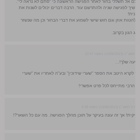
ולם אל תשללי בחור לאחר הפגישה הראשונה כי "סתם לא נראה לי".
משיך לפגישה שניה ולהתרשם עוד. הרבה דברים יכולים לשנות את
ונית!
ן להטות אוזן וגם חוש שישי לשמוע את דברי הבחור וכן מה שנשזר
ווג הגון בקרוב.
(12/06/2013) בשעה 22:47
פיעה שלך!…
ותר לקרא היטב את הספר "שערי שידוכין" ובע"ה לאחריו את "שערי
ל הרבי מתייחס לכל פרט אפשרי!
׳תשע״ג (13/06/2013) בשעה 8:38
ניקית! אך זה עונה בעיקר על תוכן מהלך הפגישה. מה עם כל השאר?!