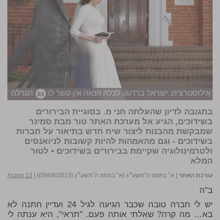
הגדלה
אילוסטרציה: ישראל ברדוגו. לכלה הנאה אין קשר לנאמר בכתבה
בתגובה לדיון שהעלתה חני מ. בסוגיית הבירורים
בשידוכים, הגיע אל מערכת האתר טור מבת סמינר
שמבקשת מהבנות ליצור שיח חדש בתיאור על חברות
בשידוכים - וגם מהאמהות להיות קשובות לניואנסים
ולטרמינולוגיה שקיימת בבירורים בשידוכים • לטור
המלא
עורכת האתר
|
א׳ בתמוז ה׳תשע״ג (א׳ בתמוז ה׳תשע״ג (09/06/2013))
|
13 תגובות
ב"ה
יש לי חברה טובה שכבר הגיעה לגיל 24 ועדיין חתנה לא
בא… מה קרה? שאלתי אותה פעם. "תראי", היא ענתה לי