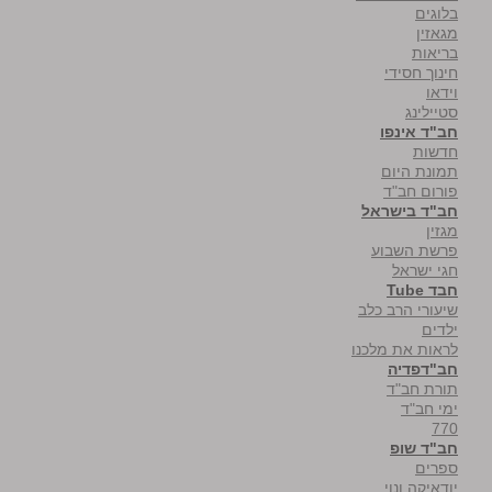
בלוגים
מגאזין
בריאות
חינוך חסידי
וידאו
סטיילינג
חב"ד אינפו
חדשות
תמונת היום
פורום חב"ד
חב"ד בישראל
מגזין
פרשת השבוע
חגי ישראל
חבד Tube
שיעורי הרב כלב
ילדים
לראות את מלכנו
חב"דפדיה
תורת חב"ד
ימי חב"ד
770
חב"ד שופ
ספרים
יודאיקה ונוי