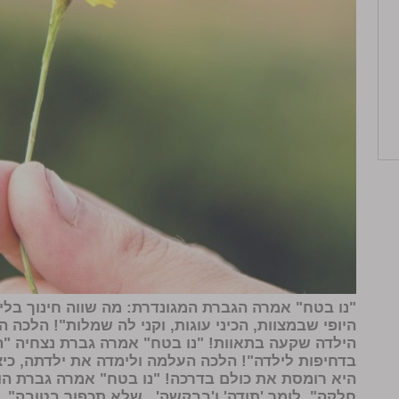
"נו בטח" אמרה הגברת המגונדרת: מה שווה חינוך בל
היופי שבמצוות, הכיני עוגות, וקני לה שמלות"! הלכה ה
הילדה שקעה בתאוות! "נו בטח" אמרה גברת נצחיה "
בדחיפות לילדה"! הלכה העלמה ולימדה את ילדתה, כיצ
היא רומסת את כולם בדרכה! "נו בטח" אמרה גברת הו
חלקה". לומר 'תודה' ו'בבקשה' , שלא תכפור בטובה".