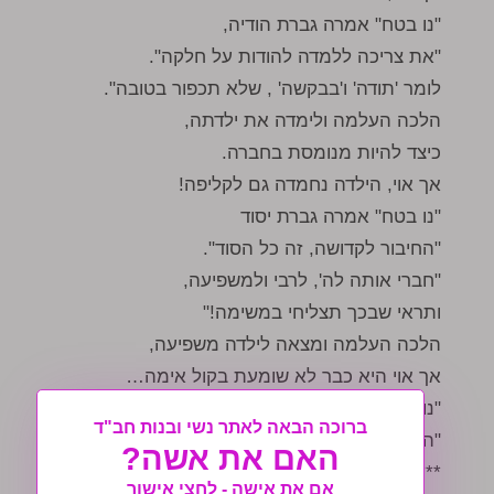
"נו בטח" אמרה גברת הודיה,
"את צריכה ללמדה להודות על חלקה".
לומר 'תודה' ו'בבקשה' , שלא תכפור בטובה".
הלכה העלמה ולימדה את ילדתה,
כיצד להיות מנומסת בחברה.
אך אוי, הילדה נחמדה גם לקליפה!
"נו בטח" אמרה גברת יסוד
"החיבור לקדושה, זה כל הסוד".
"חברי אותה לה', לרבי ולמשפיעה,
ותראי שבכך תצליחי במשימה!"
הלכה העלמה ומצאה לילדה משפיעה,
אך אוי היא כבר לא שומעת בקול אימה…
"נו בטח" אמרה גברת מלכות
ברוכה הבאה לאתר נשי ובנות חב"ד
"הילדה צריכה גם קצת עצמאות"…
האם את אשה?
***
אם את אישה - לחצי אישור