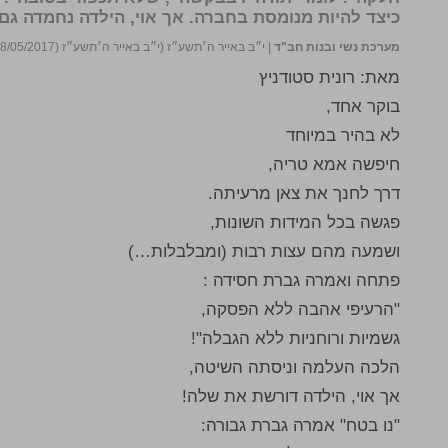
כיצד להיות מנומסת בחברה. אך אוי, הילדה נחמדה גם
מערכת נשי ובנות חב"ד
|
י״ב באייר ה׳תשע״ז (י״ב באייר ה׳תשע״ז (08/05/2017))
מאת: רונית סטודניץ
בוקר אחד,
לא בהיר במיוחד
חיפשה אמא טריה,
דרך לחנך את צאן מרעיתה.
פגשה בכל המידות השונות,
ושמעה מהם עצות רבות (ומבלבלות…)
פתחה ואמרה גברת חסידה :
"הרעיפי אהבה ללא הפסקה,
גשמיות ורוחניות ללא הגבלה"!
הלכה העלמה וניסתה השיטה,
אך אוי, הילדה דורשת את שלה!
"נו בטח" אמרה גברת גבורה: