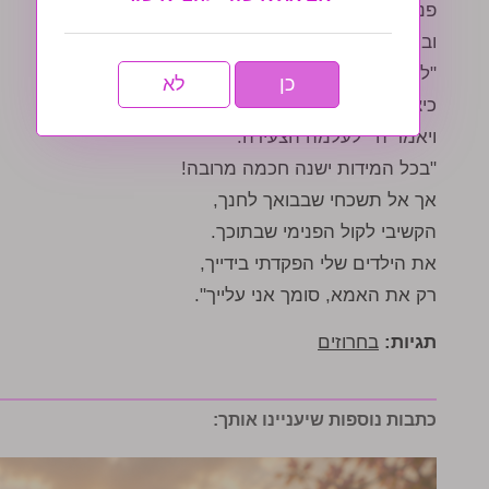
פנתה האישה המבולבלת לה',
ובמר ליבה בכתה ואמרה:
"למי אשמע וכיצד אשפוט?
כן
לא
כיצד לחנך למידות טובות"?
ויאמר ה' לעלמה הצעירה:
"בכל המידות ישנה חכמה מרובה!
אך אל תשכחי שבבואך לחנך,
הקשיבי לקול הפנימי שבתוכך.
את הילדים שלי הפקדתי בידייך,
רק את האמא, סומך אני עלייך".
תגיות:
בחרוזים
כתבות נוספות שיעניינו אותך: