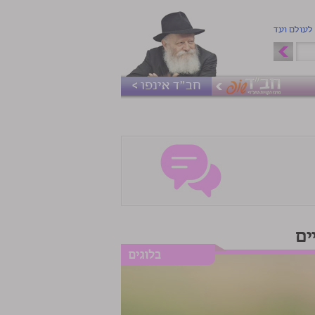
 לעולם ועד
חב"ד אינפו >
ים