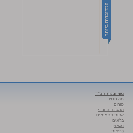
נשי ובנות חב"ד
מה חדש
פורום
המטבח החבדי
אחות התמימים
בלוגים
מגאזין
בריאות