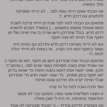
מלך המשיח.
ואז הבנתי שאם הייתי טסה לפני .. לא הייתי מספיקה
להתארגן עם דרכון חדש..!!
ופתאום גם הבנתי למה לפני שנתיים הייתי צריכה לשבת
חמש שעות!! (פשוטו כמשמעו…) במשרד הפנים ולהוציא
דרכון חדש. בגלל שהדרכון הישן שהיה בו את הוויזה שלי פג
תוקף אבל הוויזה לא פגה תוקף.
אם לא הייתי מוציאה דרכון חדש והדרכון עם הוויזה היה
נשאר בתוקף והוא היה נקרע.. אז באמת לא הייתי יכולה
לטוס..!!!
ופתאום הבנתי שזה שהדרכון הישן פג תוקף. הוא פג תוקף כי
אני עשיתי אותו בשנה מסוימת (עשר שנים לפני..) שהקב"ה
תכנן, שאני יעשה אותו דווקא בשנה הזאת כדי שהוא בדיוק
יפוג תוקף בזמן מסוים.. כדי שאני יעשה חדש כדי שהדרכון
שבלי הוויזה יקרע ולא הדרכון שעם הוויזה!
ועוד סיבה טובה למה כל זה קרה:
זו השנה השלישית שאני טסה, והפעם כבר לא ממש
התרגשתי מהטיסה, זה היה לי מובן מאליו.
ואז כשנקרע הדרכון ובכיתי – כי הבנתי שכנראה לא אוכל