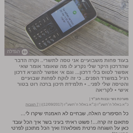
הגדלה
בעוד פחות משבועיים אני טסה לתשרי.. וקרה הדבר
שהדרכון היקר שלי נקרע לו מה שאומר אומר שאי
אפשר לטוס בלי דרכון... וגם אי אפשר להוציא דרכון
רגיל במשרד הפנים.. כי זה לוקח לפחות שבועיים
והטיסה שלי לפני.. • תלמידת תיכון
ברכה רוט
בטור
אישי •
לקריאה
מערכת נשי ובנות חב"ד
|
כ״א באלול ה׳תשע״ז (כ״א באלול ה׳תשע״ז (12/09/2017))
|
7 תגובות
כל הסיפורים האלה, שבחיים לא האמנתי שיקרו לי…
פתאום זה קרה…! פשוט ראיתי בעיני בשר איך הכל עובד
כאן על השגחה פרטית מופלאה!! ואיך הכל מתוכנן לפרטי