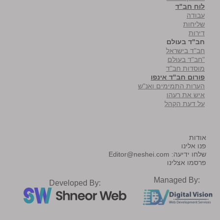
לוח חב"ד
עבודה
שליחות
דירות
חב"ד בעולם
חב"ד בישראל
"חב"ד בעולם
מוסדות חב"ד
פורום חב"ד אינפו
הערות התמימים ואנ"ש
איש את רעהו
על דעת הקהל
אודות
פנו אלינו
שלחו ידיעה:
Editor@neshei.com
פרסמו אצלינו
Managed By:
Developed By: