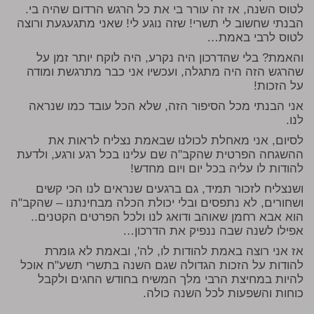
לטוס השנה, אז זה עורר בי את כל הרגש הרדום שהיה בי.
הבנתי שחשוב לי תשרי! שזה נוגע לי! שאני מתגעגעת ורוצה
לטוס לרבי באמת…
והאמת? בלי שהדרכון היה נקרע, היה לוקח יותר זמן על
שהרגש הזה היה מתגלה, ועכשיו אני כבר מתרגשת ומודה
על הזכות!
אני הבנתי מכל הסיפור הזה, שלא הכל עובד כמו שנראה
לנו.
לסיום, אני מאחלת לכולנו שבאמת נצליח לראות את
ההשגחה הפרטית שהקב"ה שם עלינו בכל רגע ורגע, ולדעת
להודות לו עליה בכל יום ויום מחדש!
ושנצליח לזכור תמיד, גם ברגעים שנראים לנו הכי קשים
ושחורים, לא נתפסים ובלי יכולת הכלה מבחינתנו – שהקב"ה
הוא אבא רחמן שאוהב ודואג לנו ולכל הפרטים הקטנים..
אפילו לשנה שבה ננפיק את הדרכון…
אז אני רוצה באמת להודות לו, לה', ובאמת לא גומרת
להודות על הזכות הגדולה שגם השנה בתשרי תשע"ח אוכל
להיות במחיצת הרבי מלך המשיח בחודש החגים ולקבל
כוחות והשפעות לכל השנה כולה.