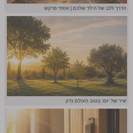
הדרך ללב של הילד שלכם | אסתי פרקש
שִׁיר שֶׁל יוֹם: בְּטוֹב הָעוֹלָם נִדּוֹן