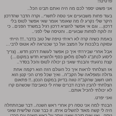
פרטים!!
אני פשוט יספר לכם מה היה ואתם תבינו הכל..
בעוד פחות משבועיים אני טסה לתשרי.. וקרה הדבר שהדרכון
היקר שלי נקרע לו מה שאומר אומר שאי אפשר לטוס בלי
דרכון… וגם אי אפשר להוציא דרכון רגיל במשרד הפנים.. כי
זה לוקח לפחות שבועיים.. והטיסה שלי לפני..
באמת כשזה קרה לא ראיתי טיפה של טוב בדבר..!!! הייתי
עסוקה בלבכות על המצב ועל כך שכנראה לא אטוס לרבי…
אבל אחרי שביררתי איך כן אפשר לעשות דרכון חדש.. (צריך
ליסוע לנתב"ג לשלם מלאןן כסף ולהוציא חדש במקום…)
קצת נרגעתי והבנתי שאני כן יכולה לטוס והכל בסדר..
אז הצלחתי לראות איך כל העולם הזה הוא רקמה אחת
גדולה ומופלאה של הקב"ה.. ואיך שכל פרט הכי קטן הוא
חוט חשוב שהקב"ה טווה בדיוק במקום הנכון..!! פתאום
הצלחתי להבין הרבה דברים שהיו לי כואבים!! שכשהם קרו
לא יכולתי להכיל אותם..
ואני יפרט.
הבנתי למה אני טסה רק אחרי ראש השנה.. דבר שבהתחלה
היה לי קשה מאוד להשלים איתו. זו כבר שנה שלישית שאני
טסה.. ואין שום סיבה שאני יוותר על ראש השנה עם הרבי