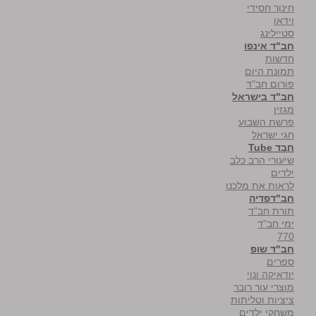
חינוך חסידי
וידאו
סטיילינג
חב"ד אינפו
חדשות
תמונת היום
פורום חב"ד
חב"ד בישראל
מגזין
פרשת השבוע
חגי ישראל
חבד Tube
שיעורי הרב כלב
ילדים
לראות את מלכנו
חב"דפדיה
תורת חב"ד
ימי חב"ד
770
חב"ד שופ
ספרים
יודאיקה ונוי
מוצרי עור רובר
ציציות וטליתות
משחקי ילדים