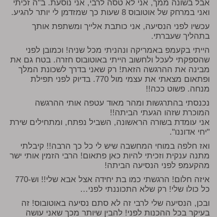
אבל בשונה ממך, אני לא טסה לרבי, אני נוסעת. ב"ה זכיתי
ואני במרחק של אוטובוס 8 שעות כך שמזדמן לי יותר להגיע.
עכשיו לפני הנסיעה, אני כותבת אלייך ומשתפת אותך
בתהליך שעברתי.
הייתי בקעמפ באמריקה ונהניתי מכל שניה! וכמובן לפני
שהספקתי לעכל ולחשוב הייתי באוטובוס חזרה. בטח גם את
מבינה את ההרגשה הזאת! רק שאני בדרך לשכונת המלך
ופתאום מצאתי את עצמי מול 770. בדיוק לפני תפילת
מנחה. פשוט ככה!!
נכנסתי בהתרגשות ומהר מאוד עטפה אותי ההרגשה
המוכרת שזהו הגעתי הביתה!!
אני עומדת בשורה הראשונה, השביל נפתח, ומתחילים שירת
"יחי אדוננו".
ואז חלפה במוחי המחשבה שיש לי כל כך הרבה!! קיבלתי
מתנה ענקית וזכיתי להיות כאן פתאום! הרבי הזמין אותי ישר
מהקעמפ לפני הנסיעה הביתה!
איזה חלום! הרגשתי כמו בת יחידה אצל אבא שלי!! וש-770
כל כולו שלי! רק שלא התכוננתי לפני…
ובכן, הנסיעה שלי לרבי זה לא סתם נסיעה באוטובוס! זה
בעיקר בכל ההכנות לפני! להבין שיותר מכך שאני עושה