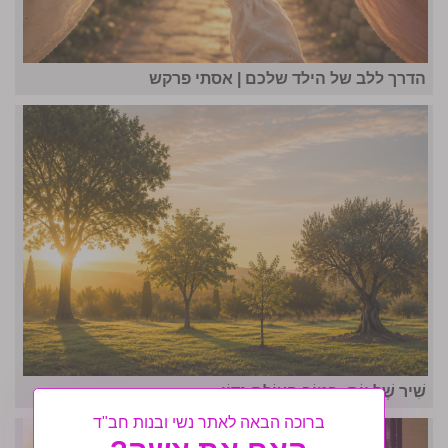
הדרך ללב של הילד שלכם | אסתי פרקש
שִׁיר שֶׁל יוֹם: בְּטוֹב הָעוֹלָם נִדּוֹן
ברוכה הבאה לאתר נשי ובנות חב"ד