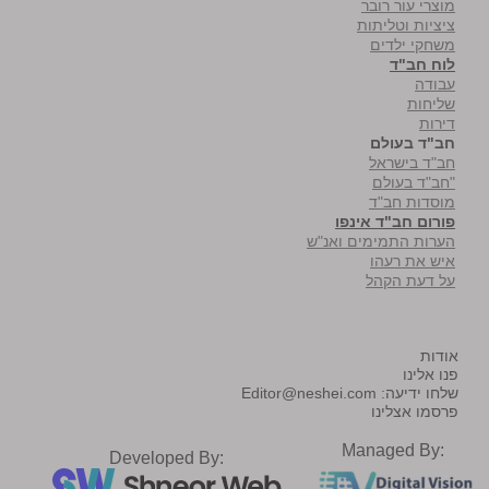
מוצרי עור רובר
ציציות וטליתות
משחקי ילדים
לוח חב"ד
עבודה
שליחות
דירות
חב"ד בעולם
חב"ד בישראל
"חב"ד בעולם
מוסדות חב"ד
פורום חב"ד אינפו
הערות התמימים ואנ"ש
איש את רעהו
על דעת הקהל
אודות
פנו אלינו
שלחו ידיעה:
Editor@neshei.com
פרסמו אצלינו
Managed By:
Developed By: