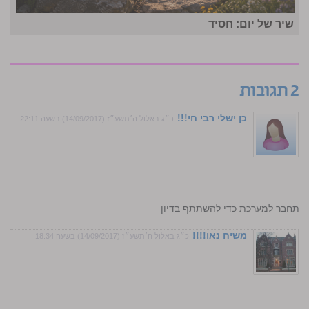
שיר של יום: חסיד
2 תגובות
כן ישלי רבי חי!!!
כ״ג באלול ה׳תשע״ז (14/09/2017) בשעה 22:11
התחבר למערכת כדי להשתתף בדיון
משיח נאו!!!!
כ״ג באלול ה׳תשע״ז (14/09/2017) בשעה 18:34