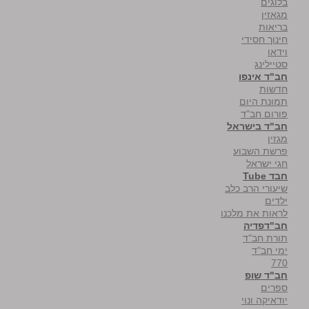
בלוגים
מגאזין
בריאות
חינוך חסידי
וידאו
סטיילינג
חב"ד אינפו
חדשות
תמונת היום
פורום חב"ד
חב"ד בישראל
מגזין
פרשת השבוע
חגי ישראל
חבד Tube
שיעורי הרב כלב
ילדים
לראות את מלכנו
חב"דפדיה
תורת חב"ד
ימי חב"ד
770
חב"ד שופ
ספרים
יודאיקה ונוי