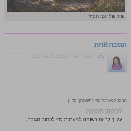
שיר של יום: חסיד
תגובה אחת
770
י״ג באדר ה׳תשע״ח (28/02/2018) בשעה 13:21
!
התחבר למערכת כדי להשתתף בדיון
לכתוב תגובה
עלייך להיות רשומה למערכת כדי לכתוב תגובה.