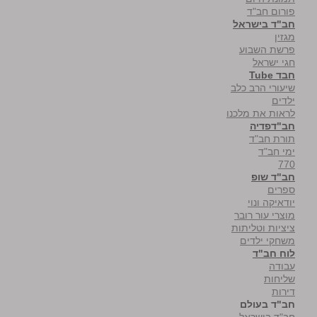
פורום חב"ד
חב"ד בישראל
מגזין
פרשת השבוע
חגי ישראל
חבד Tube
שיעורי הרב כלב
ילדים
לראות את מלכנו
חב"דפדיה
תורת חב"ד
ימי חב"ד
770
חב"ד שופ
ספרים
יודאיקה ונוי
מוצרי עור רובר
ציציות וטליתות
משחקי ילדים
לוח חב"ד
עבודה
שליחות
דירות
חב"ד בעולם
חב"ד בישראל