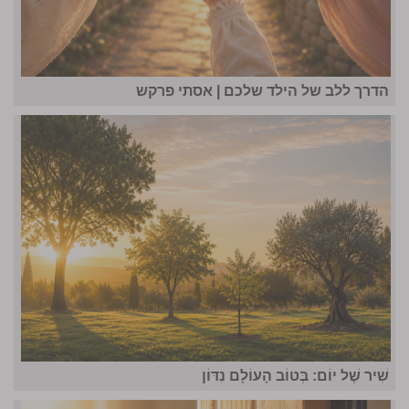
הדרך ללב של הילד שלכם | אסתי פרקש
שִׁיר שֶׁל יוֹם: בְּטוֹב הָעוֹלָם נִדּוֹן