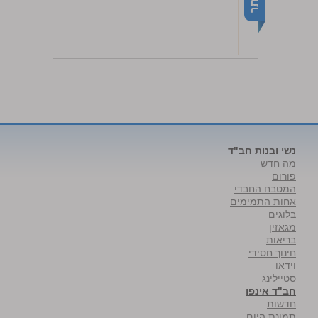
נשי ובנות חב"ד
מה חדש
פורום
המטבח החבדי
אחות התמימים
בלוגים
מגאזין
בריאות
חינוך חסידי
וידאו
סטיילינג
חב"ד אינפו
חדשות
תמונת היום