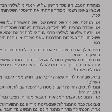
מנקודת המבט הזו נולד הרעיון של יעוץ ארגוני לשליחי ח
ועכשיו באופן רשמי ומסודר פתחתי את ה"עסק" השליחותי
לכך.
אני מנהלת, של מי? של החיים שלי, של המשפחה שלי ושל
אני עובדת מהבית, ליד הילדים, ועובדת בעבודה שמקדמת
אני יודעת שלעזור לשליחי הרבי עוזר לי להחזיר את אמא ש
שיצליחו יותר בעקבות ההדרכות שאני מוכרת או נותנת חי
רגע.
סיפרתי לך את זה עכשיו כי אנחנו בפתח של חג החירות. אנ
בחושך הכי גדול.
גם היהודים באושוויץ בחרו לחגוג ולשיר בתוך מחנה אושווי
עתה אנו בני חורין" הם בחרו לא להיות עבדים למיצרים ש
מנהלים אותם!
ברגע שבחרת להיות קשורה לרבי הרבי דורש ממך לעבור 
העולם!
ומנהלת טובה יודעת לקבוע מטרה, להעמיד גבולות ולרתום
המטרה הזו!
אז.. תמני את עצמך למנהלת, תקבעי מטרות, תציבי גבול
ואם את כבר מהמנהלות שמארגנות מידי פעם התוועדויות, פ
אחר, הכנתי לך מדריך מתנה חינם עם חמש צעדי חובה שצ