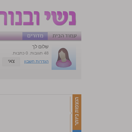
עמוד הבית
מדורים
שלום לך
48 תגובות. 0 כתבות.
צאי
הגדרות חשבון