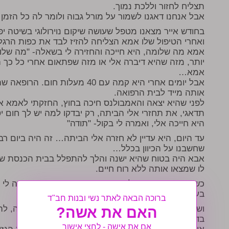
תצליח לחזור וללכת נמוך.
אבל אנחנו דאגנו לשמור על מורל גבוה ולומר לה כל הזמן
בחודש אייר מצאנו מטפל שעושה שיקום נוירולוגי בשיטה י
ואחרי הטיפול שלו אמא הצליחה להזיז לבד את כפות הרגל
אמא מה שלומה, היא חייכה והחזירה לי בשאלה- "מה שלו
יותר, מזה שהיא דיברה אלי או מזה שפתאום אחרי כל כך 
אמא…
אבל יומים אחרי היא קמה עם 40 מעל
אותה מייד לבית הרפואה.
לפני שהיא יצאה והאמבולנס חיכה בחוץ, החזקתי לאמא א
תדאגי, את תחזרי אלי הביתה, רק יבדקו למה יש לך חום י
היא חייכה אלי, ואמרה לי בקול- "תודה"
עד היום, היא עדיין לא חזרה אלי הביתה… זה היה ביום רבי
שחשבנו על הכיוון בכלל…
אבא היה בטוח שהיא ישנה והלך להתפלל בבית הכנסת של 
לו שמצאו אותה ללא רוח חיים.
כשנגמרה השבעה על אמא, חזרנו הביתה ופתאום היה לי הר
בערב ואחר הצהריים ביטלתי כדי לטפל באמא.
ברוכה הבאה לאתר נשי ובנות חב"ד
ושוב עמדתי בדילמה- להתנהג הכי טבעי ליתומה טריה, ל
האם את אשה?
בדכדוך של יתמות ואובדן
אם את אישה - לחצי אישור