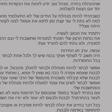
שההנהלה בחרה. מנהל טוב יודע לזהות את הנקודות החזקו
יחד עם הצוות להצלחה.
כשבחרתי להיות מנהלת על החיים שלי לא התעלמתי מהכ
למה לא נתת לי עוד קצת זמן לרפא את אמא? למה לקחת 
היתה אצלי?
רתמתי את הכאב לעשיה.
את כוחות הרצון שלי הפנתי למטרות שחשובות לי ועם הר
למטרה. ולא נתתי להם להוריד אותי.
עכשיו, ערב חג החירות
היה חשוב לי לשתף אותך בכוח שיש לך ולכל אחת לבחור 
בכל התמודדות.
אפשר לבחור להיות מנוהלת ולבחור להעלב מהבעל, או לב
לבכות שאמא אמרה לי ככה (או שאין לי אמא..) ואחותי עש
לבכות שלא קיבלתי משכורת מהמוסד של הרבי שאני עובדת
ואפשר לבחור לשים את עצמי למעלה ולהיות מנהלת של ה
והמחשבות שלי.
אם בחרתי לעבוד במוסד שמבוסס על תרומות והוא לא הצל
לעזור בהתרמה? לבכות ולכעוס לא יעזור ולא יזרז את השפע
בכל דבר בחיים את יכולה לבחור להיות פסיבית או אקטיבי
להתחפר באדמה ולבכות.