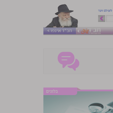
 לעולם ועד
חב"ד אינפו >