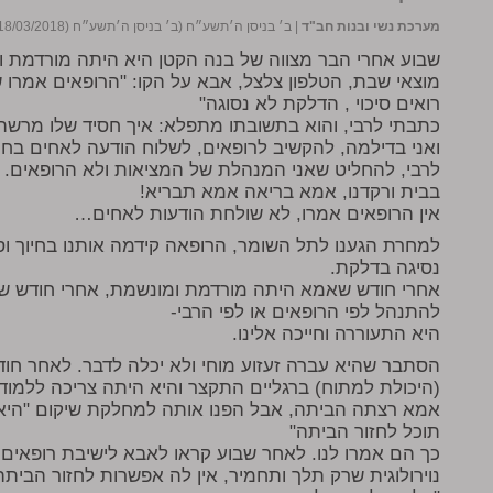
מערכת נשי ובנות חב"ד
|
ב׳ בניסן ה׳תשע״ח (ב׳ בניסן ה׳תשע״ח (18/03/2018))
שבוע אחרי הבר מצווה של בנה הקטן היא היתה מורדמת 
מוצאי שבת, הטלפון צלצל, אבא על הקו: "הרופאים אמרו
רואים סיכוי , הדלקת לא נסוגה"
כתבתי לרבי, והוא בתשובתו מתפלא: איך חסיד שלו מרש
ואני בדילמה, להקשיב לרופאים, לשלוח הודעה לאחים בח
לרבי, להחליט שאני המנהלת של המציאות ולא הרופאים. ע
בבית ורקדנו, אמא בריאה אמא תבריא!
אין הרופאים אמרו, לא שולחת הודעות לאחים…
למחרת הגענו לתל השומר, הרופאה קידמה אותנו בחיוך ו
נסיגה בדלקת.
אחרי חודש שאמא היתה מורדמת ומונשמת, אחרי חודש שנ
להתנהל לפי הרופאים או לפי הרבי-
היא התעוררה וחייכה אלינו.
הסתבר שהיא עברה זעזוע מוחי ולא יכלה לדבר. לאחר חו
(היכולת למתוח) ברגליים התקצר והיא היתה צריכה ללמוד
אמא רצתה הביתה, אבל הפנו אותה למחלקת שיקום "היא ת
תוכל לחזור הביתה"
כך הם אמרו לנו. לאחר שבוע קראו לאבא לישיבת רופאים וב
נוירולוגית שרק תלך ותחמיר, אין לה אפשרות לחזור הביתה, 