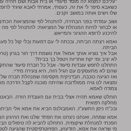
"עליכם למצוא לה מוסד סיעודי או בית אבות ושם תהיה עד 
כשאבא סיפר לי את זה, כעסתי, אמרתי לאבא שיגיד לרופ
שלו וישים אותה במושב זקנים.
ושוב עמדתי בפני הבחירה, להתנהל לפי שהמציאות הכתיבה
או לבחור להיות המנהלת של המציאות: להתנהל לפי מה ש
להיכנע לרופא ההגיוני והמייאש.
ואמא רצתה הביתה, ובכתה לי עם דמעות ובלי קול כל פעם 
הביתה.
אבל איך נוציא אותך אמא? את נושמת דרך חור בגרון (טרכי
לא יציב ומי יקח אחריות ויטפל בך בבית?
שהם לא מתעסקים עם הגיל הזה, היא צעירה מידיי.
ואז הגיעה כוכבה, חבדניקית מקסימה שמנהלת חברה של ע
ומצאה לנו גויה ממולדובה שהיתה מוכנה לקבל הדרכה מ
צמודה לאמא.
הוחלט שאמא תהיה אצלי בבית עם העובדת הזרה. הבאנו צי
מחלקה רפואית
ובכ"ח ניסן התשע"ז, האמבולנס הביא את אמא אלי הביתה
אמא שמחה, ואנחנו ניצחנו את הפחד שלנו ואת ההיגיון המ
הפכתי למנהלת שיקומית, התחלנו להביא לה טיפולים הביתה
מי שראה את אמא, הזדעזע, הפזיוטרפיסטית שהגיעה לטפ