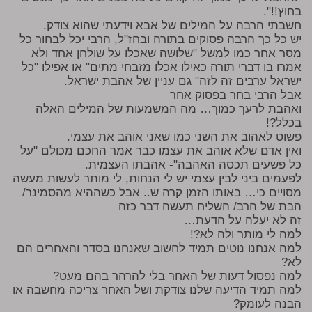
בחוץ!!".
חשבתי הרבה על המילים של אבא וידעתי שהוא צודק.
יש כל כך הרבה פסוקים בתורה ובחז"ל, הרבי יכל לבחור כל
מסר אחר כמו למשל "שלושה שאכלו על שולחן אחד ולא
אמרו בו דברי תורה כאילו אכלו מזבחי מתים" או אפילו "כל
ישראל ערבים זה לזה" גם עניין של אהבת ישראל.
אבל הרבי בחר בפסוק אחר
ואהבת לרעך כמוך… מה המשמעות של המילים האלה
בכלל?!
פשוט לאהוב את השני כמו שאני אוהב את עצמי.
ואין אדם שלא אוהב את עצמו כבר אמר החכם מכולם "על
כל פשעים תכסה האהבה"- אהבתו העצמית.
לפעמים ביני לבין עצמי יש לי הנחות, לי מותר לעשות מעשה
מסויים כי… באותו הזמן קרה ש.. אבל כשההיא מהסמינר/
הבת של הרב/ השליח תעשה דבר כזה
זה לא יעלה על הדעת…
למה לי מותר ולה לא?!
למה אנחנו נוטים תמיד לחשוב שאנחנו בסדר והאחרים הם
לא?
למה נפסול דעות של האחר בלי להרהר בהם מעט?
למה תמיד הדיעה שלנו צודקת ושל האחר צריכה מחשבה או
הבנה לעומק?