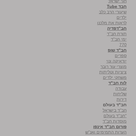
חגי ישראל
חבד Tube
שיעורי הרב כלב
ילדים
לראות את מלכנו
חב"דפדיה
תורת חב"ד
ימי חב"ד
770
חב"ד שופ
ספרים
יודאיקה ונוי
מוצרי עור רובר
ציציות וטליתות
משחקי ילדים
לוח חב"ד
עבודה
שליחות
דירות
חב"ד בעולם
חב"ד בישראל
"חב"ד בעולם
מוסדות חב"ד
פורום חב"ד אינפו
הערות התמימים ואנ"ש