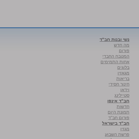
נשי ובנות חב"ד
מה חדש
פורום
המטבח החבדי
אחות התמימים
בלוגים
מגאזין
בריאות
חינוך חסידי
וידאו
סטיילינג
חב"ד אינפו
חדשות
תמונת היום
פורום חב"ד
חב"ד בישראל
מגזין
פרשת השבוע