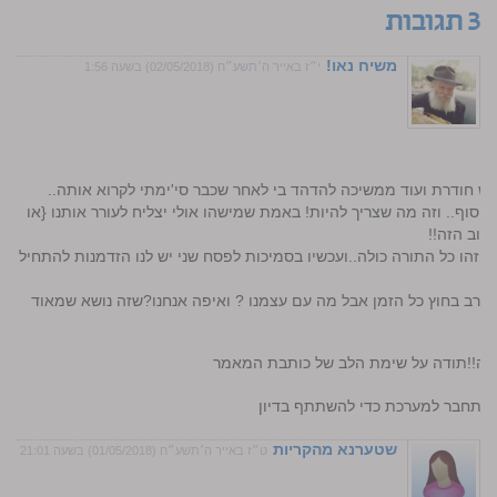
3 תגובות
משיח נאו!
י״ז באייר ה׳תשע״ח (02/05/2018) בשעה 1:56
 חודרת ועוד ממשיכה להדהד בי לאחר שכבר סי'ימתי לקרוא אותה..
סוף.. וזה מה שצריך להיות! באמת שמישהו אולי יצליח לעורר אותנו {או
שוב הזה!!
" זהו כל התורה כולה..ועכשיו בסמיכות לפסח שני יש לנו הזדמנות להתחיל
רב בחוץ כל הזמן אבל מה עם עצמנו ? ואיפה אנחנו?שזה נושא שמאוד
ן זה!!תודה על שימת הלב של כותבת המאמר
התחבר למערכת כדי להשתתף בדיון
שטערנא מהקריות
ט״ז באייר ה׳תשע״ח (01/05/2018) בשעה 21:01