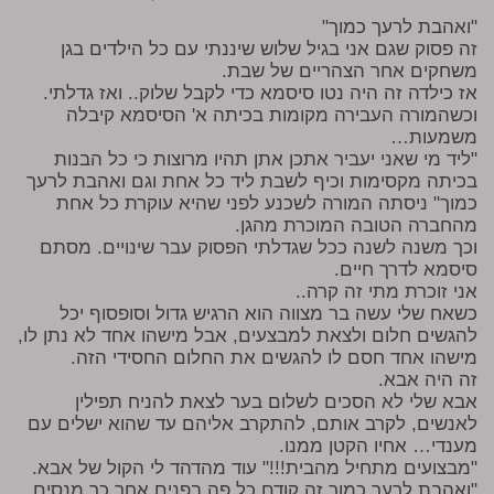
"ואהבת לרעך כמוך"
זה פסוק שגם אני בגיל שלוש שיננתי עם כל הילדים בגן
משחקים אחר הצהריים של שבת.
אז כילדה זה היה נטו סיסמא כדי לקבל שלוק.. ואז גדלתי.
וכשהמורה העבירה מקומות בכיתה א' הסיסמא קיבלה
משמעות…
"ליד מי שאני יעביר אתכן אתן תהיו מרוצות כי כל הבנות
בכיתה מקסימות וכיף לשבת ליד כל אחת וגם ואהבת לרעך
כמוך" ניסתה המורה לשכנע לפני שהיא עוקרת כל אחת
מהחברה הטובה המוכרת מהגן.
וכך משנה לשנה ככל שגדלתי הפסוק עבר שינויים. מסתם
סיסמא לדרך חיים.
אני זוכרת מתי זה קרה..
כשאח שלי עשה בר מצווה הוא הרגיש גדול וסופסוף יכל
להגשים חלום ולצאת למבצעים, אבל מישהו אחד לא נתן לו,
מישהו אחד חסם לו להגשים את החלום החסידי הזה.
זה היה אבא.
אבא שלי לא הסכים לשלום בער לצאת להניח תפילין
לאנשים, לקרב אותם, להתקרב אליהם עד שהוא ישלים עם
מענדי… אחיו הקטן ממנו.
"מבצועים מתחיל מהבית!!!" עוד מהדהד לי הקול של אבא.
"ואהבת לרעך כמוך זה קודם כל פה בפנים אחר כך מנסים