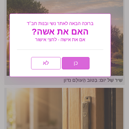
ברוכה הבאה לאתר נשי ובנות חב"ד
האם את אשה?
אם את אישה - לחצי אישור
כן
לא
שִׁיר שֶׁל יוֹם: בְּטוֹב הָעוֹלָם נִדּוֹן