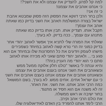
למה קל לפרגן, להצדיק את עצמנו ולא את השני?!
כי אנחנו אוהבים את עצמנו!
כי זה אני!
ולכן בחר הרבי דווקא את הפסוק הזה פסוק שמבטא אהבת
ישראל בצורה המושלמת תאהב את השני בדיוק כמו שאתה
אוהב את עצמך!
תקבל אותו. תצדיק אותו. תבין אותו בדיוק כמו שאתה
מתנהג עם עצמך.. ככה בדיוק. לא בערך.
שאלתי את המורה שלי לתניא איך אפשר לאהוב יהודי אחר
בדיוק כמוני זה הרי נורא קשה לאהוב במיוחד כשמכירים
מישהו לעומק ויודעים את כל החסרונות שלו ובמיוחד אם הוא
פגע בי… ולאהוב יהודי סתם שאני לא מכירה אותו לאהוב
סתם כי הוא יהודי מה העניין בזה?!
והיא ענתה לי באושר "כולנו חלק אלוקה ממעל ממש
וכשאוהבים את השני אנחנו בעצם אוהבים את עצמנו
וכשאנחנו אוהבים את עצמנו אנחנו בעצם אוהבים את השני
כי עם ישראל אחים. אחים ממש. לא בערך, בשם המושאל
כמה הרבי אהב אותנו. את השני. את האחר.
זה לא משנה אם הוא חסיד או מתנגד.
בחור ישיבה או ראש ממשלה.
את כולם הרבי אהב וקירב.
הרבי לימד אותנו להפריד בין האדם לאידיאולוגיה שלו.