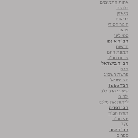
אחות התמימים
בלוגים
מגאזין
בריאות
חינוך חסידי
וידאו
סטיילינג
חב"ד אינפו
חדשות
תמונת היום
פורום חב"ד
חב"ד בישראל
מגזין
פרשת השבוע
חגי ישראל
חבד Tube
שיעורי הרב כלב
ילדים
לראות את מלכנו
חב"דפדיה
תורת חב"ד
ימי חב"ד
770
חב"ד שופ
ספרים