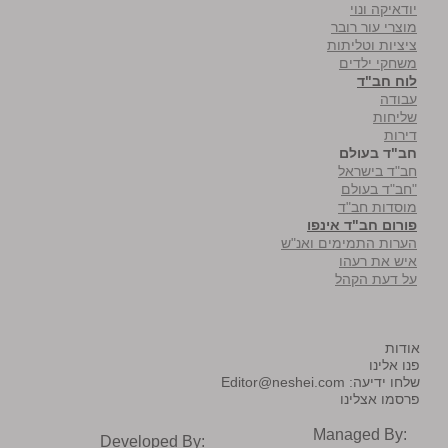
יודאיקה ונוי
מוצרי עור רובר
ציציות וטליתות
משחקי ילדים
לוח חב"ד
עבודה
שליחות
דירות
חב"ד בעולם
חב"ד בישראל
"חב"ד בעולם
מוסדות חב"ד
פורום חב"ד אינפו
הערות התמימים ואנ"ש
איש את רעהו
על דעת הקהל
אודות
פנו אלינו
שלחו ידיעה:
Editor@neshei.com
פרסמו אצלינו
Managed By:
Developed By: