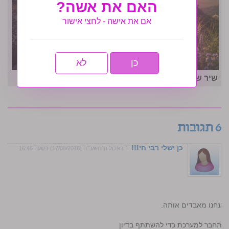
האם את אשה?
אם את אישה - לחצי אישור
כן
לא
שיר של יום: חסיד
6 תגובות
כן ישלי רבי חי!!!
ו׳ באלול ה׳תשע״ח (17/08/2018) בשעה 16:46
 אנחנו מאבדים אותה.
התחבר למערכת כדי להשתתף בדיון