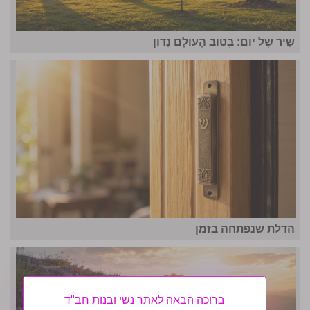
שִׁיר שֶׁל יוֹם: בְּטוֹב הָעוֹלָם נִדּוֹן
הדלת שנפתחה בזמן
ברוכה הבאה לאתר נשי ובנות חב"ד