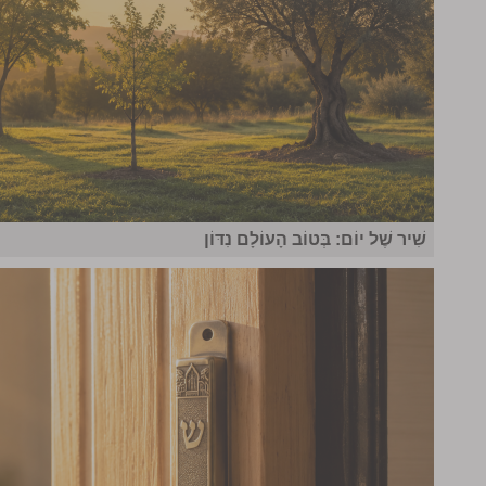
שִׁיר שֶׁל יוֹם: בְּטוֹב הָעוֹלָם נִדּוֹן