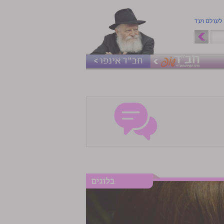
 לעולם ועד
חב"ד אינפו >