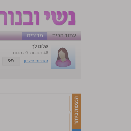
עמוד הבית
מדורים
שלום לך
48 תגובות. 0 כתבות.
צאי
הגדרות חשבון