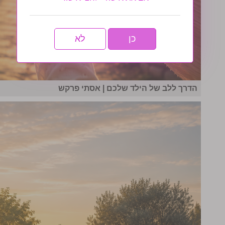
כן
לא
הדרך ללב של הילד שלכם | אסתי פרקש