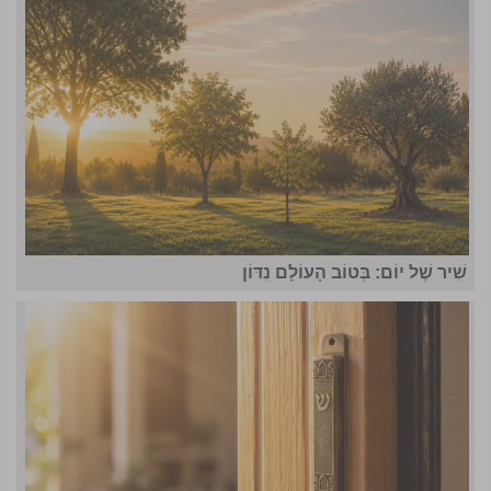
שִׁיר שֶׁל יוֹם: בְּטוֹב הָעוֹלָם נִדּוֹן