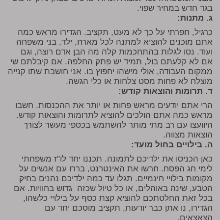
בגד חדש במחיר שפוי.
ג. מתנות:
כרגיל, חפרתי על כך לא מעט, תקציב. הגדירו מראש כמה
אתם מוכנים להוציא למתנה לכל מארח, ילד, בני משפחה
ועוד. נסו לגלות בהתחכמות קלה מה הבן אדם רוצה, וגם
אם לא קלעתם בול, תמיד יש פתק החלפה. אם קיבלתם שי
ממקום העבודה, אולי מישהו יחפוץ בו. אני חושבת שתו קנייה
מוצלח לא פחות מסט צלחות או כלי הגשה.
ד. תרומות והוצאות קודש:
הרי אתם יודעים מראש פחות או יותר את ההכנסות. חשבו
מראש כמה אתם הולכים להוציא לתרומות והוצאות קודש.
היוועצו עם רב מתי מותר להשתמש בכספי מעשר לצורך
הוצאות מצווה.
ה. בילויים בחול מועד:
כאן הכניסו את ילדיכם לתמונה. תכננו יחד לו"ז משפחתי
לימי חג הפסח. חרשו את האינטרנט, בררו עם אנשים על
מקומות בילויי חינמיים. תגלו עד כמה ילדיכם נהנים בחיק
הטבע, שינה באוהלים, או כל טיול שכזה גדוש בחוויות. אם
בכל זאת החלטתכם להוציא קצת כסף על בילויי כלשהו,
הגדירו, נו אתן כבר יודעות, תקציב מוסכם יחד עם
הצאצאים.