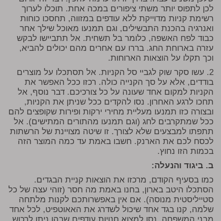
לכן לתפוס יותר משתי ציפורים במכה אחת. תוכלו לערוך
רשימת קניות מדוייקת ללא עודפים במזווה, תחסכו כוחות
ואנרגיה בהכנת התבשילים, וגם תמנעו מאוכל שילך אחר
כבוד לפח האשפה, כלומר בל תשחית. אל תתביישו לבקש
עזרה בארוחת החג. בררו עם אחרים מהם יכולים להביא,
וכך תקלו על הוצאות הארוחות.
2. עשו סקר שוק לגביי סל הקניות. אל תסתכלו על מוצרים
בודדים, אלא על סך הקנייה כולה. רכזו ככל האפשר את
הקניות למקום אחד שעונה על כל צורכיכם. דבר נוסף, אל
תחכו לרגע האחרון. נסו להקדים ככל שניתן את הקניות,
ובצורה כזו תמנעו מעליית מחירי ירקות ופירות שקופצים להם
ככל שמתקרבים לחג (וגם תמנעו מהתורים המתישים). אל
תתפתו למבצעים שלא לצורך. זו שיטה מצויינת של הרשתות
לכסח לכם את הארנק. חשבו באמת עד כמה המוצר הזה
בכמות הזו נחוץ.
ב. ביגוד והנעלה:
כמו בסעיף הקודם, מרכזו את הוצאות קניית הבגדים.
הסתכלו היטב בארון, בחנו באמת מה חסר (זוהי עצה של כל
סטייליסטית מנוסה). אם אין באפשרותכם לקנות מלתחה
שלמה, קנו בגד אחד שיכול לשדרג את האאוטפיט, לכל אחד
מבני המשפחה. נסו למצוא חנויות עודפים שבהן ניתן לרכוש