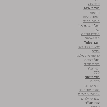
סטיילינג
חב"ד אינפו
חדשות
תמונת היום
פורום חב"ד
חב"ד בישראל
מגזין
פרשת השבוע
חגי ישראל
חבד Tube
שיעורי הרב כלב
ילדים
לראות את מלכנו
חב"דפדיה
תורת חב"ד
ימי חב"ד
770
חב"ד שופ
ספרים
יודאיקה ונוי
מוצרי עור רובר
ציציות וטליתות
משחקי ילדים
לוח חב"ד
עבודה