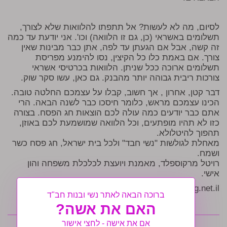
לסיום, מה לא לעשות? אל תתפתו להלוואות שלא לצורך,
תשלומים באשראי (כן, גם זו הלוואה) וכו'. אני יודעת עד כמה
זה קשה, אבל אם הגעתן עד לפה, אתן כבר מבינות שאין
צורך. אם באמת כלו כל הקיצין, נסו להימנע מפריסת
תשלומים ארוכה ככל שניתן. הלוואות בכרטיסי אשראי
צורכות ריבית גבוהה יותר מהבנק. גם כאן, עשו סקר שוק.
דבר קטן, אחרון , אך חשוב, קבלו על עצמכם החלטה טובה.
הכינו עצמכם מראש, כלומר חיסכו כבר לשנה הבאה. הרי
אתם כבר יודעים כמה עולה לכם הוצאות חג הפסח. בצורה
כזו לא תהיו מופתעים, וכל הלוואה שמושמעת לכם באוזן,
תהפוך להיטלולא.
מאחלת לגולשות "נשי חבד" ולכל בית ישראל, חג פסח כשר
ושמח.
רויטל מרקוספלד, מאמנת ויועצת לכלכלת משפחה והון
אישי.
Rev7709@etrog.net.il
ברוכה הבאה לאתר נשי ובנות חב"ד
האם את אשה?
אם את אישה - לחצי אישור