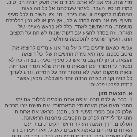
מדי שנה, ומי אם לא אתם מכירים את משק הבית הכי טוב.
למדו מניסיון העבר. לאחר שערכתם אל כל ההוצאות
המתלוות לתקופה זו, שבו ביחד, ותנו ציון חשיבות לכל סעיף
וסעיף. פה אני רוצה להדגיש לכן, אין נכון או לא נכון בכלכלת
משפחה. מה שחשוב לאחד, כלל לא בראש מעייניו של
האחר, וזה בסדר להגיע עם דעות שונות לשיחה על תקציב
החג, העיקר שתגיעו להסכמה מוחלטת.
עכשיו כשאנו יודעים בדיוק על מה אנו עומדים להוציא את
מיטב כספנו, מה היא מידת החשיבות של כל הוצאה
והוצאה, וניתן לתקצב מראש כל סעיף וסעיף. בצורה כזו לא
נצטרך להתמודד עם הוצאות מיותרות שלא תמיד הכרחיות
ובאות ממקום רגשי, לא נתפזר יתר על המידה, ונדע לערוך
כל קניה וקניה בצורה הרבה יותר מושכלת. מכאן אפשר
לרדת לפרטי פרטים:
א. הוצאות מזון
1. כבר יש לכם תכנון איפה אתם הולכים לבלות את ימי
החג? האם אתן מארחות? מתארחות? אם השנה יזכו מכרים
שלכן לטעום מפרי מעשי ידיכן, תכננו מראש את ארוחות
החג עד לירידה לפרטים הקטנים: מהמנה הראשונה,
הסלטים, דרך המנה העיקרית ועד הקינוח. בררו עם
האורחים מה הם באמת אוהבים לאכול, ו/או היעזרו בידע
שלכן משנים עברו. בדרך זו תדעו מה להכין. דבר זה יגרום