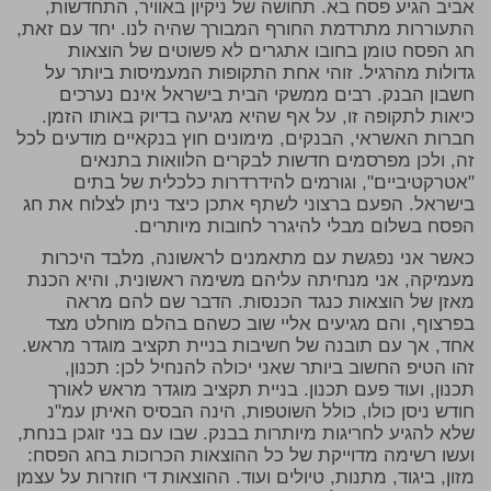
אביב הגיע פסח בא. תחושה של ניקיון באוויר, התחדשות,
התעוררות מתרדמת החורף המבורך שהיה לנו. יחד עם זאת,
חג הפסח טומן בחובו אתגרים לא פשוטים של הוצאות
גדולות מהרגיל. זוהי אחת התקופות המעמיסות ביותר על
חשבון הבנק. רבים ממשקי הבית בישראל אינם נערכים
כיאות לתקופה זו, על אף שהיא מגיעה בדיוק באותו הזמן.
חברות האשראי, הבנקים, מימונים חוץ בנקאיים מודעים לכל
זה, ולכן מפרסמים חדשות לבקרים הלוואות בתנאים
"אטרקטיביים", וגורמים להידרדרות כלכלית של בתים
בישראל. הפעם ברצוני לשתף אתכן כיצד ניתן לצלוח את חג
הפסח בשלום מבלי להיגרר לחובות מיותרים.
כאשר אני נפגשת עם מתאמנים לראשונה, מלבד היכרות
מעמיקה, אני מנחיתה עליהם משימה ראשונית, והיא הכנת
מאזן של הוצאות כנגד הכנסות. הדבר שם להם מראה
בפרצוף, והם מגיעים אליי שוב כשהם בהלם מוחלט מצד
אחד, אך עם תובנה של חשיבות בניית תקציב מוגדר מראש.
זהו הטיפ החשוב ביותר שאני יכולה להנחיל לכן: תכנון,
תכנון, ועוד פעם תכנון. בניית תקציב מוגדר מראש לאורך
חודש ניסן כולו, כולל השוטפות, הינה הבסיס האיתן עמ"נ
שלא להגיע לחריגות מיותרות בבנק. שבו עם בני זוגכן בנחת,
ועשו רשימה מדוייקת של כל ההוצאות הכרוכות בחג הפסח:
מזון, ביגוד, מתנות, טיולים ועוד. ההוצאות די חוזרות על עצמן