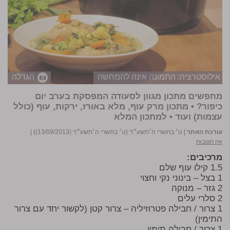
אילוסטרציה: התמונה אינה להמחשה
הגדלה
מחפשים מתכון מגוון לסעודה המפסקת בערב יום
כיפור? • מתכון מרק עוף, מלא באורז, ירקות, עוף (כולל
עצמות) ועוד • למתכון המלא
עורכת האתר
|
ט׳ בתשרי ה׳תשע״ד (ט׳ בתשרי ה׳תשע״ד (13/09/2013))
|
אין תגובות
מרכיבים:
1.5 קילו עוף שלם
1 בצל – בינוני נקי וחצוי
2 גזר – מנוקה
2 סלרי עלים
1 צרור / חבילה פטרוזיליה – צרור קטן (לקשור יחד עם צרור
התימין)
1 צרור / חבילה תימין