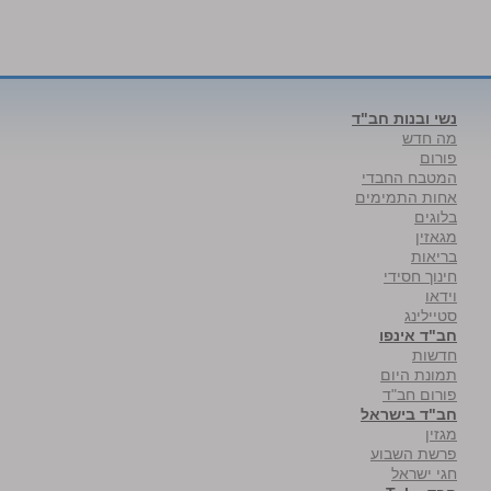
נשי ובנות חב"ד
מה חדש
פורום
המטבח החבדי
אחות התמימים
בלוגים
מגאזין
בריאות
חינוך חסידי
וידאו
סטיילינג
חב"ד אינפו
חדשות
תמונת היום
פורום חב"ד
חב"ד בישראל
מגזין
פרשת השבוע
חגי ישראל