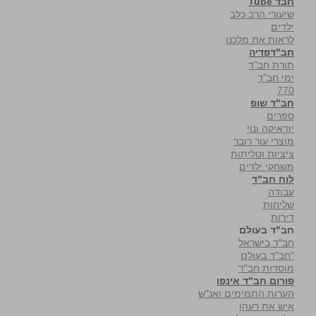
חבד Tube
שיעורי הרב כלב
ילדים
לראות את מלכנו
חב"דפדיה
תורת חב"ד
ימי חב"ד
770
חב"ד שופ
ספרים
יודאיקה ונוי
מוצרי עור רובר
ציציות וטליתות
משחקי ילדים
לוח חב"ד
עבודה
שליחות
דירות
חב"ד בעולם
חב"ד בישראל
"חב"ד בעולם
מוסדות חב"ד
פורום חב"ד אינפו
הערות התמימים ואנ"ש
איש את רעהו