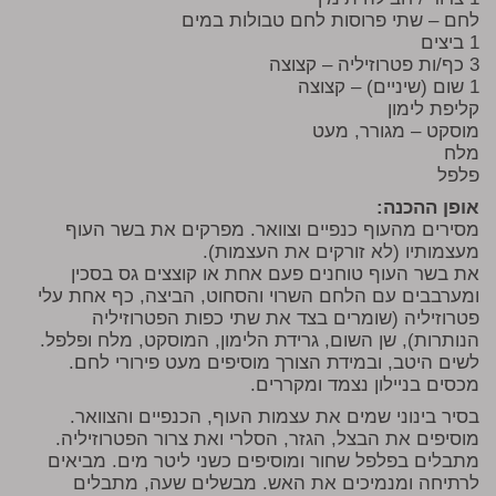
לחם – שתי פרוסות לחם טבולות במים
1 ביצים
3 כף/ות פטרוזיליה – קצוצה
1 שום (שיניים) – קצוצה
קליפת לימון
מוסקט – מגורר, מעט
מלח
פלפל
אופן ההכנה:
מסירים מהעוף כנפיים וצוואר. מפרקים את בשר העוף
מעצמותיו (לא זורקים את העצמות).
את בשר העוף טוחנים פעם אחת או קוצצים גס בסכין
ומערבבים עם הלחם השרוי והסחוט, הביצה, כף אחת עלי
פטרוזיליה (שומרים בצד את שתי כפות הפטרוזיליה
הנותרות), שן השום, גרידת הלימון, המוסקט, מלח ופלפל.
לשים היטב, ובמידת הצורך מוסיפים מעט פירורי לחם.
מכסים בניילון נצמד ומקררים.
בסיר בינוני שמים את עצמות העוף, הכנפיים והצוואר.
מוסיפים את הבצל, הגזר, הסלרי ואת צרור הפטרוזיליה.
מתבלים בפלפל שחור ומוסיפים כשני ליטר מים. מביאים
לרתיחה ומנמיכים את האש. מבשלים שעה, מתבלים