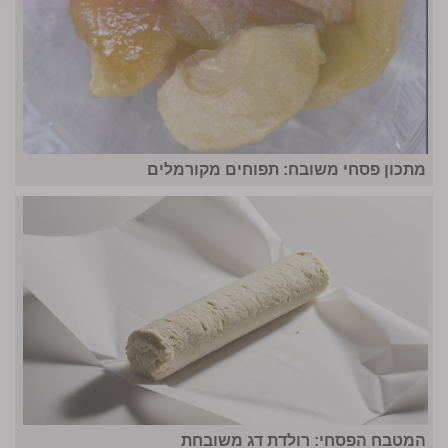
מתכון פסחי משובח: תפוחים מקורמלים
המטבח הפסחי: רולדת דג משובחת