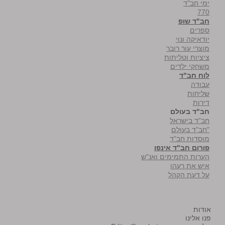
ימי חב"ד
770
חב"ד שופ
ספרים
יודאיקה ונוי
מוצרי עור רובר
ציציות וטליתות
משחקי ילדים
לוח חב"ד
עבודה
שליחות
דירות
חב"ד בעולם
חב"ד בישראל
"חב"ד בעולם
מוסדות חב"ד
פורום חב"ד אינפו
הערות התמימים ואנ"ש
איש את רעהו
על דעת הקהל
אודות
פנו אלינו