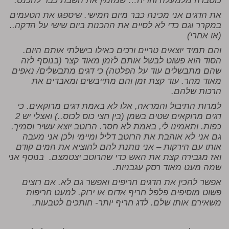
כוסברה מלמעלה והריח… שמזמין את השבת כבר להכנס.
את הדגים אני מכינה כבר מיום חמישי. שיספגו את הטעמים
במקרר וגם כדי לא לסיים את ההכנות ביום שישי על הדקה..
(או אחרי)
והם תמיד יוצאים טריים ורכים כאילו בישלתי אותם היום.
הסוד הוא פשוט לבשל אותם לזמן מאוד קצר (בנוסף לזה
שהם מתבשלים עוד על הפלטה) כי דגים מתבשלים/ נאפים
מאוד מהר. עוד קצת זמן והם מתייבשים ומאבדים את
הרכות שלהם.
למרות התיבול והמראה, אלו לא באמת דגים מרוקאים. כי
דגים מרוקאים שטים בשמן (בין חצי כוס לכוס..) ואצלי יש 2
כפות. ותאמינו לי, באמת לא חסר. הרוטב יוצא עשיר וסמיך.
גם אני לא אוהבת את הרוטב דליל ומיימי ולכן אני מעבה
אותו עם הירקות – אני נותנת להם להוציא את המים קודם
ואז מגבירה קצת את האש כדי שהרוטב יצטמצם. בנוסף אני
שמה מעט מאוד רסק עגבניות.
אפשר להכין את הדגים חריפים ואפשר גם לא. אם רוצים
פשוט מוסיפים פלפל חריף אדום או ירוק. למעט חריפות
משאירם אותו שלם. לדג חריף יותר- חותכים לטבעות.