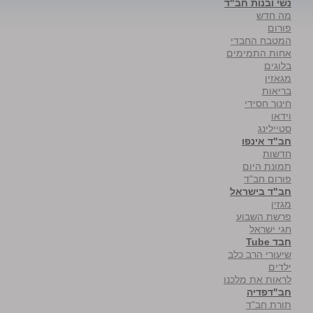
נשי ובנות חב"ד
מה חדש
פורום
המטבח החבדי
אחות התמימים
בלוגים
מגאזין
בריאות
חינוך חסידי
וידאו
סטיילינג
חב"ד אינפו
חדשות
תמונת היום
פורום חב"ד
חב"ד בישראל
מגזין
פרשת השבוע
חגי ישראל
חבד Tube
שיעורי הרב כלב
ילדים
לראות את מלכנו
חב"דפדיה
תורת חב"ד