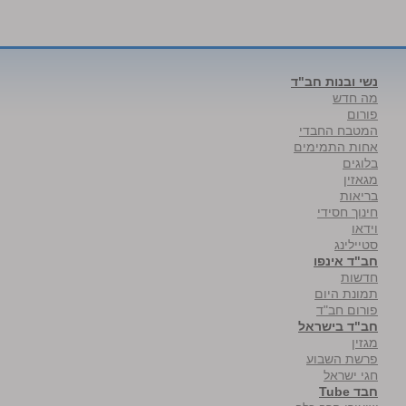
נשי ובנות חב"ד
מה חדש
פורום
המטבח החבדי
אחות התמימים
בלוגים
מגאזין
בריאות
חינוך חסידי
וידאו
סטיילינג
חב"ד אינפו
חדשות
תמונת היום
פורום חב"ד
חב"ד בישראל
מגזין
פרשת השבוע
חגי ישראל
חבד Tube