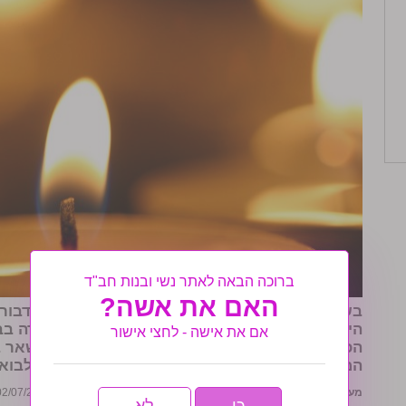
ברוכה הבאה לאתר נשי ובנות חב"ד
האם את אשה?
בשבוע שעבר הלכה לעולמה האישה היקרה מרת
דבורה
הייטס. אחותה מרת
יהודית וינר
יושבת שבעה לבדה בבי
אם את אישה - לחצי אישור
הכהן פרידמן) רחוב צפריר 30, אור 
המנוחה בקראון הייטס. מהמשפחה נמסר כי ניתן לבוא 
מערכת נשי ובנות חב"ד
|
ח׳ בתמוז ה׳תשע״ז (ח׳ בתמוז ה׳תשע״ז (02/07/2017))
כן
לא