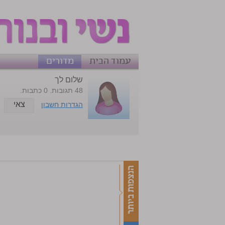
עמוד הבית
מדורים
שלום לך
48 תגובות. 0 כתבות.
צאי
הגדרות חשבון