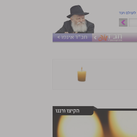
 לעולם ועד
חב"ד אינפו >