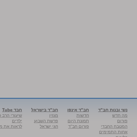
נשי ובנות חב"ד
חב"ד אינפו
חב"ד בישראל
חבד Tube
מה חדש
חדשות
מגזין
שיעורי הרב כ
פורום
תמונת היום
פרשת השבוע
ילדים
המטבח החבדי
פורום חב"ד
חגי ישראל
לראות את מל
אחות התמימים