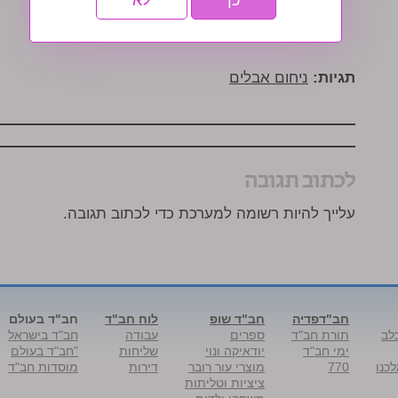
תגיות:
ניחום אבלים
לכתוב תגובה
עלייך להיות רשומה למערכת כדי לכתוב תגובה.
חב"דפדיה
חב"ד שופ
לוח חב"ד
חב"ד בעולם
לב
תורת חב"ד
ספרים
עבודה
חב"ד בישראל
ימי חב"ד
יודאיקה ונוי
שליחות
"חב"ד בעולם
כנו
770
מוצרי עור רובר
דירות
מוסדות חב"ד
ציציות וטליתות