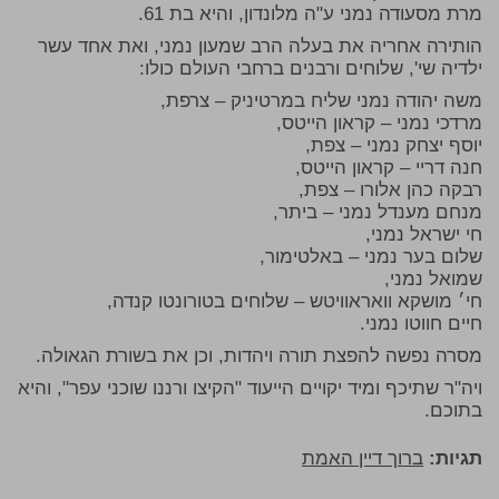
מרת מסעודה נמני ע"ה מלונדון, והיא בת 61.
הותירה אחריה את בעלה הרב שמעון נמני, ואת אחד עשר
ילדיה שי', שלוחים ורבנים ברחבי העולם כולו:
משה יהודה נמני שליח במרטיניק – צרפת,
מרדכי נמני – קראון הייטס,
יוסף יצחק נמני – צפת,
חנה דריי – קראון הייטס,
רבקה כהן אלורו – צפת,
מנחם מענדל נמני – ביתר,
חי ישראל נמני,
שלום בער נמני – באלטימור,
שמואל נמני,
חי׳ מושקא וואראוויטש – שלוחים בטורונטו קנדה,
חיים חווטו נמני.
מסרה נפשה להפצת תורה ויהדות, וכן את בשורת הגאולה.
ויה"ר שתיכף ומיד יקויים הייעוד "הקיצו ורננו שוכני עפר", והיא
בתוכם.
תגיות:
ברוך דיין האמת