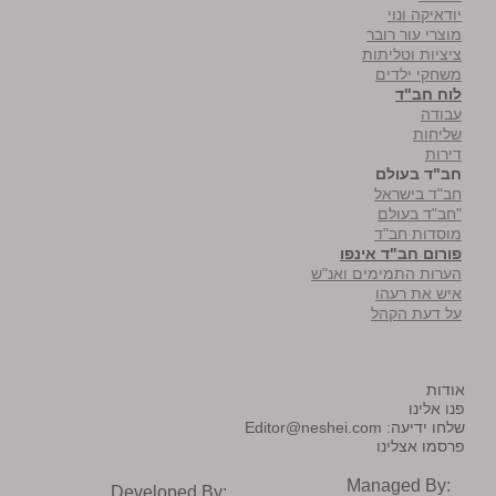
יודאיקה ונוי
מוצרי עור רובר
ציציות וטליתות
משחקי ילדים
לוח חב"ד
עבודה
שליחות
דירות
חב"ד בעולם
חב"ד בישראל
"חב"ד בעולם
מוסדות חב"ד
פורום חב"ד אינפו
הערות התמימים ואנ"ש
איש את רעהו
על דעת הקהל
אודות
פנו אלינו
שלחו ידיעה:
Editor@neshei.com
פרסמו אצלינו
Managed By:
Developed By: