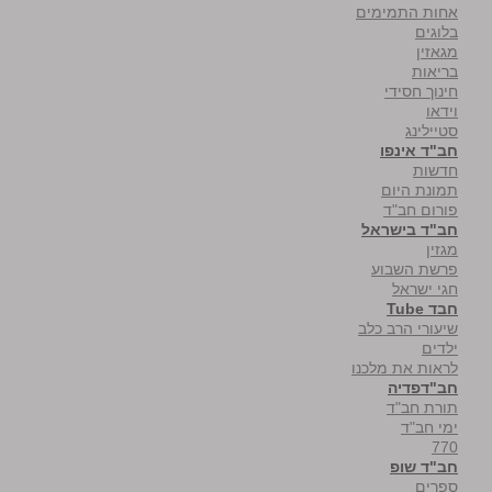
אחות התמימים
בלוגים
מגאזין
בריאות
חינוך חסידי
וידאו
סטיילינג
חב"ד אינפו
חדשות
תמונת היום
פורום חב"ד
חב"ד בישראל
מגזין
פרשת השבוע
חגי ישראל
חבד Tube
שיעורי הרב כלב
ילדים
לראות את מלכנו
חב"דפדיה
תורת חב"ד
ימי חב"ד
770
חב"ד שופ
ספרים