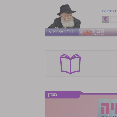
 לעולם ועד
חב"ד אינפו >