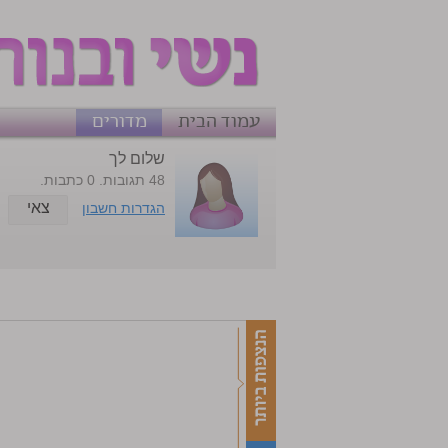
עמוד הבית
מדורים
שלום לך
48 תגובות. 0 כתבות.
צאי
הגדרות חשבון