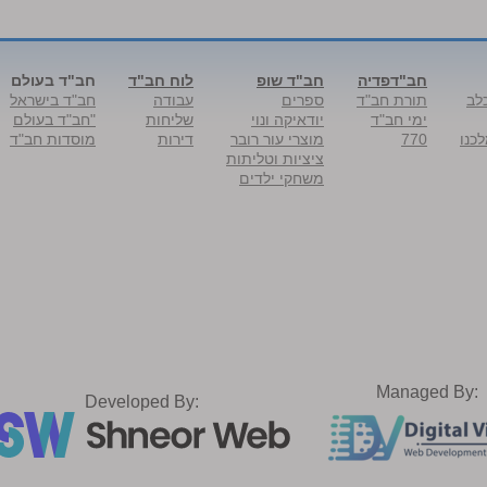
חב"דפדיה
חב"ד שופ
לוח חב"ד
חב"ד בעולם
לב
תורת חב"ד
ספרים
עבודה
חב"ד בישראל
ימי חב"ד
יודאיקה ונוי
שליחות
"חב"ד בעולם
כנו
770
מוצרי עור רובר
דירות
מוסדות חב"ד
ציציות וטליתות
משחקי ילדים
Managed By:
Developed By: