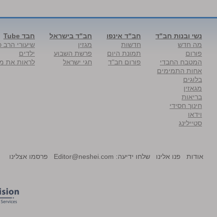
נשי ובנות חב"ד
חב"ד אינפו
חב"ד בישראל
חבד Tube
מה חדש
חדשות
מגזין
שיעורי הרב כ
פורום
תמונת היום
פרשת השבוע
ילדים
המטבח החבדי
פורום חב"ד
חגי ישראל
לראות את מל
אחות התמימים
בלוגים
מגאזין
בריאות
חינוך חסידי
וידאו
סטיילינג
אודות
פנו אלינו
שלחו ידיעה:
Editor@neshei.com
פרסמו אצלינו