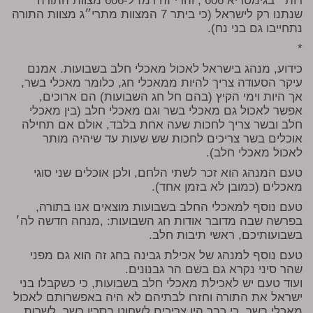
רות״ בגימטריא 606 , והרי זה רמז ל-606 מצוות התורה
שנתנו רק לישראל (כי ביתר 7 המצוות מתרי״ג מצוות התורה
נתחייבו גם בני נח).
*
כידוע, מנהג בישראל לאכול מאכלי חלב בשבועות. אמנם
עיקר הסעודה צריך להיות ממאכלי חג, כלומר מאכלי בשר,
אך היות וימי הקיץ (בהם חל חג השבועות) הם ארוכים,
אפשר לאכול גם מאכלי בשר וגם מאכלי חלב (בין מאכלי
חלב ובשר צריך לחכות שעה אחת בלבד, אולם אם תחילה
אוכלים בשר צריכים לחכות שש שעות עד שיהיה מותר
לאכול מאכלי חלב).
טעם המנהג הוא זכר לשתי הלחם, ולכן אוכלים שני סוגי
מאכלים (כמובן לא בזמן אחד).
טעם נוסף למאכלי החלב בשבועות מוצאים אנו בתורה,
בפרשה שבה מדובר אודות חג השבועות: ,מנחה חדשה לה׳
בשבועותיכם, ראשי תיבות חלב.
טעם נוסף למנהג של אכילת גבינה בחג זה הוא גם מפני
שהר סיני נקרא גם בשם הר גבנונים.
ועוד טעם יש לאכילת מאכלי חלב בשבועות, כי כשקבלו בני
ישראל את התורה וחזרו לבתיהם לא היה באפשרותם לאכול
מאכלי בשר, כי כבר היו צריכים לשחוט בסכין כשר, לשרות