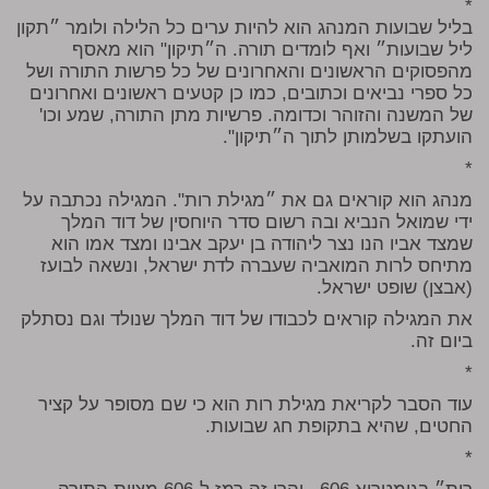
*
בליל שבועות המנהג הוא להיות ערים כל הלילה ולומר ״תקון
ליל שבועות״ ואף לומדים תורה. ה״תיקון" הוא מאסף
מהפסוקים הראשונים והאחרונים של כל פרשות התורה ושל
כל ספרי נביאים וכתובים, כמו כן קטעים ראשונים ואחרונים
של המשנה והזוהר וכדומה. פרשיות מתן התורה, שמע וכו'
הועתקו בשלמותן לתוך ה״תיקון".
*
מנהג הוא קוראים גם את ״מגילת רות". המגילה נכתבה על
ידי שמואל הנביא ובה רשום סדר היוחסין של דוד המלך
שמצד אביו הנו נצר ליהודה בן יעקב אבינו ומצד אמו הוא
מתיחס לרות המואביה שעברה לדת ישראל, ונשאה לבועז
(אבצן) שופט ישראל.
את המגילה קוראים לכבודו של דוד המלך שנולד וגם נסתלק
ביום זה.
*
עוד הסבר לקריאת מגילת רות הוא כי שם מסופר על קציר
החטים, שהיא בתקופת חג שבועות.
*