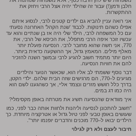
משפחות שיש להן הרבה כסף, אלא משפחות שנותנות את
חלבן ודמן(!) עבור זה שהילד יהיה אצל הרבי ויחזק את
ההתקשרות.
אני רואה עניין להביא גם ילדים קטנים לרבי, לנסוע איתם
אפילו כשהם תינוקות. לכבוד 'שנת הקהל' האחרונה נסעתי
עם כל המשפחה לרבי, הילד שלי היה אז בן שנתיים והוא עד
עכשיו זוכר איפה הרבי מתפלל, את הכיסא של הרבי, את
770, אני חשה שהוא מחובר לרבי. הנסיעה פועלת יותר
מאלף מילים. המאמץ גדול, אך ההשקעה כדאית ביותר.
היום יותר מתמיד חשוב להגיע לרבי ובמשך השנה להזכיר
להם את חוויות הנסיעה.
דבר נוסף ששמתי לב אליו הוא, שכאשר הנוער והילדים
מגיעים ל–770, הם מרגישים שזה הבית שלהם. ילדי הקטן,
בדרך כלל חושש מזרים ונצמד אליי, אך כשהגענו לשם הוא
היה כמו דג במים.
איך מוודאים שהנסיעה תשיג את מטרתה באופן מקסימלי?
"חשוב להתכונן לנסיעה וליהנות ולחוות אותה כבר לפני, כמו
שעושים באופן טבעי לפני טיול גדול או אטרקציה מיוחדת. כך
הילדים יבואו ל–770 מוכנים והדברים יופנמו יותר".
חיבור לעצם ולא רק לגילוי