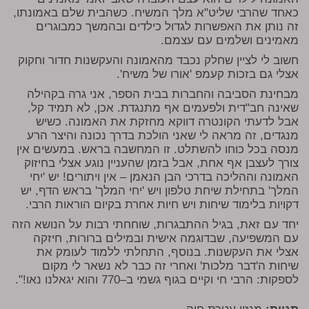
כאחד שהרבי שליט"א מלך המשיח. כשהבית שלם באמונתו,
זה נותן את האפשרות לגדול כילדים ובהמשך כמבוגרים
מאמינים ושלמים עם עצמם.
חשוב לי לציין שחלק נכבד מהאמונה והעקשנות חדור וחקוק
אצלי גם בזכות קעמפ 'אורו של משיח'.
מבחינת הסביבה והחברות בבית הספר, אני גרה בקהילה
שאינה חב"דית ולפעמים אף מתנגדת. אכן, לא תמיד קל,
אבל לדעתי הקונטרה דווקא מחזקת את האמונה. כשיש
מנגדים, זה מראה לי שאני הולכת בדרך נכונה והיצר הרע
מנסה בכל כוחו להשתלט. זו המחשבה בראש. במעשים אין
צורך לעצבן אף אחת, אבל בזמן שהעניין נוגע אצלי בחיזוק
האמונה וההליכה בדרכי הבן הנאמן – אין ויתורים! יש 'יחי
המלך' בתחילת שיחת טלפון ויש 'יחי המלך' בראש הדף, יש
דקויות בלימוד שיחות ויש חיות אחרת בקיום הוראות הרבי.
יחד עם זאת, בגיל ההתבגרות, שוחחתי רבות על הנושא הזה
עם המשפיעה, שבדוגמה אישית ובמילים ברורות, חיזקה
אצלי את העקשנות. בנוסף, התחלתי ללמוד לעומק את
שיחות ה'דבר מלכות' ואחרי זה כבר לא נשאר לי מקום
לספקות: הרבי חי וקיים בגוף גשמי ב–770 והוא יגאלנו נאו!".