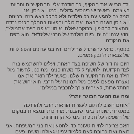
ילד מרגיש את המקיף, כך חודרת אליו ההתקשרות והחיות
בעוצמה. כאשר יש כינוסים גדולים, כמו י"א ניסן, אני
ממליצה להגיע עם כל הילדים ולא להקל ראש בזה. בכינוס
י"א ניסן השנה הבאתי את כולם והפעוט במהלך הכנס נרדם
והתעורר לחלופין. בבוקר שאלתי אותו: "איפה היית אתמול?",
והוא ענה: "הייתי ביום הולדת של הרבי שליט"א". הוא תפס
את הנקודה.
בנוסף, כדאי להשתדל שהילדים יהיו במועדונים והפעילויות
של צבאות ה' ובקעמפים.
היום זה דור של חשיפה בצד האחר, ועלינו להשתמש בזה
לצד הקדושה. לחשוף לילד משהו פנימי מתוכנו, לחשוף מול
הילדים את ההתקשרות שלנו. כאשר ילד רואה את אמו
נעצרת מפעם לפעם מול תמונה של הרבי, הוא יחוש את
ההתקשרות, לא יהיה צורך להכביר במילים".
ומה עם הנוער הבוגר יותר?
"אותם חשוב לרתום לעשיית הוראות הרבי ולהדרכה
במסגרות שונות. בזמן שהבנות מדריכות ונמצאות במקום
של השפעה על חניכות, ממילא הן חדורות.
האם צריכה להיות טעונה כדי להטעין את בני המשפחה. אני
רואה זאת כחובה לאם ללמוד ענייני גאולה ומשיח. פעם