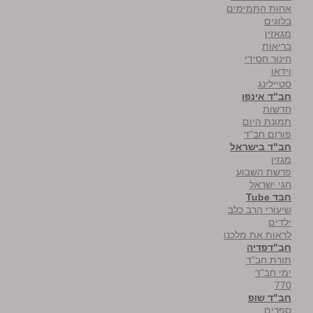
אחות התמימים
בלוגים
מגאזין
בריאות
חינוך חסידי
וידאו
סטיילינג
חב"ד אינפו
חדשות
תמונת היום
פורום חב"ד
חב"ד בישראל
מגזין
פרשת השבוע
חגי ישראל
חבד Tube
שיעורי הרב כלב
ילדים
לראות את מלכנו
חב"דפדיה
תורת חב"ד
ימי חב"ד
770
חב"ד שופ
ספרים