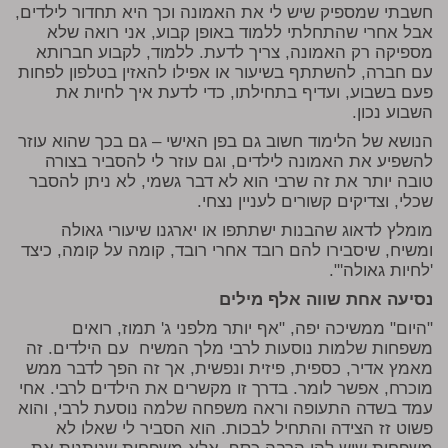
חשבתי שמספיק שיש לי את האמונה וכך היא תחדור לילדים,
אבל אחרי שהתחלתי ללמוד באופן קבוע, אני רואה שלא
מספיקה רק האמונה, צריך לדעת. ללמוד, לקבוע חברותא
עם חברה, להשתתף בשיעור או אפילו להאזין בטלפון לפחות
פעם בשבוע, ועדיף בתחילתו, כדי לדעת איך לחיות את
השבוע נכון.
הנושא של הלימוד חשוב גם בפן האישי – גם בכך שהוא עוזר
להשפיע את האמונה לילדים, וגם עוזר לי להסביר בצורה
טובה יותר את זה שרבי הוא לא דבר גשמי, לא ניתן להסבר
שכלי, וצדיקים קשורים לעניין נצחי.
מומלץ לדאוג שהבנות ישתתפו או יארגנו שיעורי גאולה
ומשיח, שיסבירו להם רובד אחרי רובד, קומה על קומה, כיצד
'לחיות גאולה'".
נסיעה אחת שווה אלף מילים
"היום" ממשיכה יפה, "אף יותר מלפני ג' תמוז, רואים
משפחות שלמות נוסעות לרבי מלך המשיח עם הילדים. זה
מאמץ אדיר, כספית, פיזית ונפשית, אך זה הפך לדבר ממש
מוכרח, אפשר לומר. בדרך זו מקשרים את הילדים לרבי. אחי
עמד בשדה התעופה וראה משפחה שלמה נוסעת לרבי, והוא
פשוט זז הצידה והתחיל לבכות. הוא הסביר לי שאלו לא