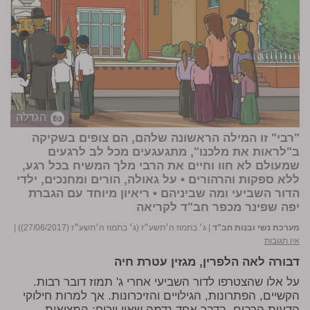
הגדלה
"רבי" זו המילה הראשונה שלהם, הם צופים בשקיקה
ב"לראות את מלכנו", מתגעגעים מכל לב לרגעים
שמעולם לא חוו וחיים את הרבי מלך המשיח בכל רגע,
ללא ספקות והרהורים • על גאולה, הורים ומחנכים, ילדי
הדור השביעי ומה שביניהם • ריאיון מיוחד עם הגברת
יפה שפינר
מכפר חב"ד
לקריאה
מערכת נשי ובנות חב"ד
|
ג׳ בתמוז ה׳תשע״ז (ג׳ בתמוז ה׳תשע״ז (27/06/2017))
|
אין תגובות
דבורה לאה הלפרין, מגזין עטרת חיה
על אלו שהצטרפו לדור השביעי אחרי ג' תמוז דובר רבות.
הקשיים, הפתרונות, הגילויים והזיכרונות. אך למרות חילוקי
הדעות הרבים, בדבר אחד נדמה שאין ויכוח: המציאות