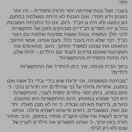
יותר.
בעבר, אצל גננת שהייתה יותר חדורה וחסידית – היו יותר
ניגונים וידע חסידי, ואם הגננת לא הייתה מושלמת בתחום,
הגן כמעט ולא היה גן חב"ד. כיום, עם כל התכניות המובנות,
בכל גן יהיו מסרים חב"דיים מובהקים ותוכן של התקשרות
לרבי מלך המשיח. גננות עושות מסיבות שלמות עם ניגוני
חב"ד, דבר שלא היה בעבר כלל. פעם אנחנו, אנשי החינוך,
התאמנו את עצמנו למשרד החינוך. היום, מתאימים את
העקרונות שעמם צריכים לעבוד עם הילדים – לרוח שלנו,
רוח החיות החסידית וההתקשרות".
בתוך הבית פנימה, איך ניתן להחדיר את ההתקשרות
לילדים?
"מבחינת המשפחה, אני יודעת שיש בידיי ובידי כל אשה ואם
בזמננו, אחריות גדולה על כך שהילדים יהיו חדורים ברבי. כי
היום בפרט, בזמן חסר–גילויים יחסית לעבר, ההתקשרות
היא דבר שמגיע במאמץ. היום ההתקשרות היא מהעצם.
כהורים, נדרשת מאיתנו עבודה, כי זה לא מובן מאליו. יחד
עם זאת, כשעובדים, רואים סייעתא דשמיא גדולה. אנחנו
צריכים לעשות את שלנו והקב"ה מחזיר במזומן, הרבי מחזיר
חזרה באין ערוך, כי אנחנו מקשרים את הילדים לעניין של
עצם ולא רק לגילוי.