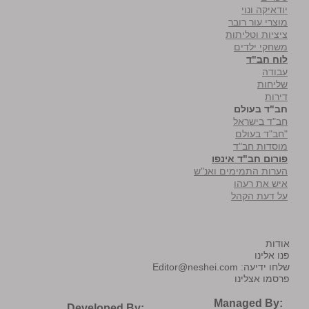
יודאיקה ונוי
מוצרי עור רובר
ציציות וטליתות
משחקי ילדים
לוח חב"ד
עבודה
שליחות
דירות
חב"ד בעולם
חב"ד בישראל
"חב"ד בעולם
מוסדות חב"ד
פורום חב"ד אינפו
הערות התמימים ואנ"ש
איש את רעהו
על דעת הקהל
אודות
פנו אלינו
שלחו ידיעה:
Editor@neshei.com
פרסמו אצלינו
Managed By:
Developed By: