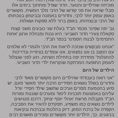
מוכיחה שהילדים והנוער, הדור שגדל ומתחנך בימים אלו
מבלי שראה את פני קודשו של הרבי מלך המשיח, מקושרים
באופן עמוק יותר לרבי, וחדורים באמונה ובביטחון בנוכחותו
של הרבי ובנצחיותו, באופן ברור ללא ספקות ושאלות.
גב' יפה שפינר מכפר חב"ד בעלת שני כובעים משני קצות
סקאלת צעירי הדור השביעי: היא גננת ומנהלת ארגון 'אחות
התמימים' לבנות הסמינר בכפר חב"ד.
"אנחנו מבקשים שנזכה לראות את הרבי ולגמרי לא שלמים
עם המצב בו אנו נמצאים. אנו עומדים בציפייה ובדריכות
להתגלות" מחדדת יפה בתחילת השיחה, רגע לפני שנצלול
לעומק התופעה המרתקת שנקראת ילדי הדור השביעי.
הילדים של היום
"אני רואה בעבודתי שהילדים היום מקושרים מאוד לרבי
וחדורים בשלל נושאים חסידיים הרבה יותר מאשר פעם. יש
סיוע בהטמעת מסרים וערכים שחשוב שילד חסידי יגדל
עליהם באמצעות תוכניות לימוד ומערכים שגננות ומורות
חב"ד מקבלות מרשת 'אהלי יוסף יצחק', דרכם מנגישים
לילדים נושאים כמו משפיע, תפקידם להאיר את הסביבה,
הקפדה על ברכת המזון, דיוק בהלכות ובברכות ובקיאות
בניגונים. כך, הילדים יותר מקושרים ומכירים מושגים רבים