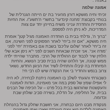
באמת".
אמונה שלמה
זכיתי וחיה מושקא דורון מהעיר בת ים הייתה הגנרלית של
בנותיי בקבוצת 'מחנה קינדער' בתשרי ה'תשע"ו. את החיות
החסידית והחדרת ענייני משיח בחייהן יחד עם צוות
המדריכות, לא ניתן היה לפספס.
"ברוך ה', גדלתי בבית בו הוחדרה האמונה מגיל קטן" אומרת
חיה מושקא, "אם זה ב'יחי' לאחר הפסוקים לפני השינה, אם
זה ב'יחי' לאחר 'שלום עליכם' בשבת וגם באמירת 'יחי' לפני
'מודה אני'. אני זוכרת שבאחת השנים לפני י"א ניסן אבא שלי
הלחין שיר לכבוד יום ההולדת של הרבי. מתברר שהייתי ילדה
ממש קטנה, אך הלהט שהיה בבית סביב הנושא, והחיות
המיוחדת בה קיבלו והתחילו לשיר את הניגון החדש, נשאר
צרוב בנפש והחדיר בי את הנקודה שיש לנו רבי חי!
כשבגרתי והגעתי לשלב בו האמונה ניתנת לבחירה, לא היה
לי אפילו שמץ של ספק במה אני מאמינה, הודות לאמונה
והעקשנות שהורגשו בבית בכל פרט – על הכיפה של הבנים
בבית, על החליפה, על הדלת, בשירה סביב שולחן שבת
וכדומה.
מנקודת מבט היום כבחורה, אני חושבת שחלק גדול בהנחלת
האמונה לילדים הוא עצם העובדה שאבי ואמי מאמינים