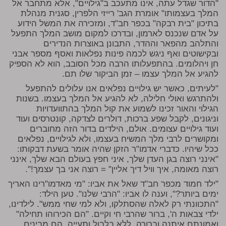
"הדור שגדל עתה, אינו מתעכב ב"גילויים", אלא מתחבר אל
המלך בעצמותו" אומרת הגב' רייזי הלפרין, סגנית מנהלת
בתיכון "בית רבקה" בכפר חב"ד, ומזכירה את המשל הידוע
על אדם שנכנס לארמון, ובדרכו למקום מושב המלך התפעל
והתלהב מהפאר וההדר, התבונן באוצרות הנדירים
ובקישוטים ואף ניגש לכמה פינות נפלאות ואסף מספר אבני
חן ויהלומים. בהתפעלותו הרבה מכל הסובב, הוא לא הספיק
להגיע אל המלך עצמו – זמן הביקור שלו תם.
"לעיתים, כאשר יש גילויים נפלאים אנו עלולים להתפעל
ולהתרגש ואולי חלילה, לא להגיע אל המלך בעצמו. בשנות
הגילוי והאור זכינו לשמוע את קול המלך בהתוועדויות
וניגונים, לקבל שפע ברכות, דולרים לצדקה, קונטרסים ועוד
ועוד גילויים עצומים. אולם, הילדים בדור הזה מחוברים
ומקושרים לרבי מלך המשיח בעצמו, ולא לגילויים, נפלאים
ככל שיהיו. כדברי אדמו"ר הזקן שהיה אומר בשעת דבקותו:
"אינני רוצה בגן העדן שלך, איני חפץ בעולם הבא שלך, אינני
רוצה מאומה, איך וויל דיך אליין" = רוצה אני בך עצמך!".
"ילד חמוד מכפר חב"ד שאל את אביו: "מי מאדמו"רינו האריך
ימים ביותר?", וענה לו אביו: "הרבי שלנו". טען הילד:
"התכוונתי רק לאלה שהסתלקו, ולא למי שחי ממש". לילדינו,
ילדי צבאות ה', ברור שהרבי חי וקיים. "הם הכירוהו תחילה"
ואמונתם איתנה וברורה, ללא בלבול ותעייה, הם מבינים