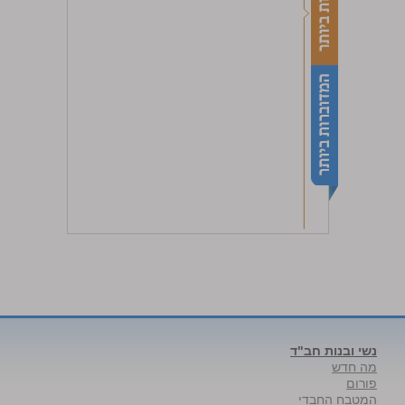
נשי ובנות חב"ד
מה חדש
פורום
המטבח החבדי