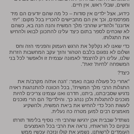
וחשים, שבלי ראש, אין חיים.
כידוע, אצל ילדים אין סודות – כל מה שהם יודעים הם מיד
מפרסמים, וכך אין הם מתביישים להכריז בכל מקום: "יחי
אדוננו" ולהודיע שהרבי מלך המשיח והנה הנה בא, כשהם
לא שוכחים לספר בתום כיצד עלינו להתכונן לבואו ולהחיש
את התגלותו.
כדי שאנו לא נקלקל את הרגש העמוק והפנימי הזה וחס
ושלום לא נפגום בלבם הטהור והזך עקב המחשבות הזרות
שלנו, עלינו רק להיצמד לאמונה עצמית זו ולאפשר לכל בני
המשפחה 'לחיות' זאת".
כיצד?
"אחרי כל פעולה טובה נאמר: 'הנה את/ה מקרב/ת את
התגלות הרבי מלך המשיח!', בכל הכוונה להתנהגות ראויה
נדגיש שסביבתנו, ביתנו, חדרנו ואנו עצמינו צריכים להיות
מוכנים להתגלות ולכן ננהג כך. והילדים? הם הרי מוכנים
לעשות הכל כדי להחיש את ביאת המשיח, ולהשקיע
מאמצים רבים למען מטרה כה נעלית.
נשתדל שבבית אכן ירגישו שהרבי חי: נוסיף בלימוד תורתו
ובקיום כל הוראותיו, נראה את הרבי בכל האמצעים
העומדים לרשותנו, נשמע את קולו ונזכה עכשיו ממש