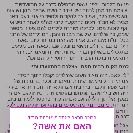
פנינה סלהוב: "לפני שאני מתחילה לדבר על התוועדויות
ועוצמת תרומתן לבנות שלי שברוך השם שתיים מהן נשואות
והשלישית כלה, אני רוצה להקדים ולספר כי אני ובעלי באנו
מבית לא חב"די וזכינו להתקשר לרבי מה"מ לאחר הנישואין
ואף לזכות ממנו לברכה מיוחדת לילדים להם ציפינו מספר
שנים, כך שילדינו, שלושת הבנות והבן, הם ילדים של הרבי
בכל רמ"ח איבריהם. אני רואה זאת במיוחד כיום כאשר
הילדים כבר גדולים ונשואים ובכל שבת כאשר הם מגיעים
מתגלגלים בשולחן דברי חסידות, שיחות ומאמרים. זוהי
התגשמות ברכת הרבי והחינוך החסידי לו הם זכו".
כמה מקום בבית תפסו אצלכם ההתוועדויות?
"לי, כאם, היה מאוד חשוב שהילדים יקבלו חינוך חסידי
אמיתי. החל מלימוד שיחות ומאמרים וכלה בתמונות של
הרבי שפזורות ברחבי הבית ויוצרות אווירה חסידית. אך בעיקר
היה חשוב לי שהם ישתתפו בהתוועדויות חסידיות גם אם זה
נמשך אל תוך הלילה וגם אם זה כרוך בהפסד לימודים ביום
המחרת, כי מבחינתי מה שסופגים בהתוועדויות זה נכס לכל
החיים. בהתוועדות נאמרים דברים שנחקקים בראש ובלב,
דברים שלא יהיה ניתן ללמוד באף שיעור.
ברוכה הבאה לאתר נשי ובנות חב"ד
האם את אשה?
אצל הבנות בזמן התיכון ראיתי את זה במיוחד. למרות שהן
חזרו מאוחר ולמרות שזה היה לפעמים על חשבון בית הספר,