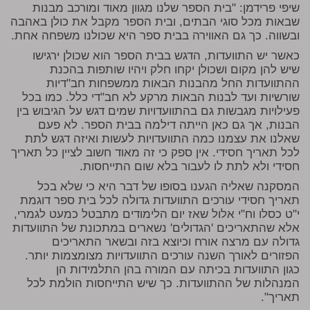
שיפי פרידמן: "בית הספר שלנו מגוון מאוד ומורכב מבנות
שבאות מכל סוגי הבתים, ובית הספר מקבל את כולן באהבה
ובשווה. כך גם האווירה בבית ספר היא שכולנו משפחה אחת.
כאשר יש התוועדות, הדגש בבית הספר הוא שכולן ירגישו
שיש להן מקום ושכולן יקחו חלק ויהיו שותפות בהכנת
ההתוועדות החל מהבנות הבאות ממשפחות חב"דיות
שורשיות ועד לבנות הבאות מרקע לא חב"די כלל. כמו בכל
פעילויות מגבשות גם בהתוועדויות שמים דגש על הגיבוש בין
הבנות, אך גם כאן הייתה דילמה בבית הספר. לא פעם
שאלנו את עצמנו כמה התוועדויות לעשות ואיזה דגש לתת
לכל תאריך חסידי. אין ספק כי זה מאוד חשוב לציין כל תאריך
חסידי ולא לתת לו לעבור בלא שום התייחסות.
המסקנה שאליה הגענו בסופו של דבר היא כי שלא בכל
תאריך חסידי עורכים התוועדות גדולה לכל בית ספר דוגמת
י"ט כסלו וח"י אלול שאז יום הלימודים מתבטל כמעט לגמרי,
אלא שהתאריכים 'הגדולים' נשארים במתכונת של התוועדות
גדולה עם מרצה אורח וכיוצא בזה ובשאר התאריכים
הפזורים לאורך השנה עורכים התוועדויות מצומצמות יותר.
כגון התוועדות בכיתה עם המורה בהן התלמידות הן
המנהלות של ההתוועדות. כך שיש התייחסות הולמת לכל
תאריך".