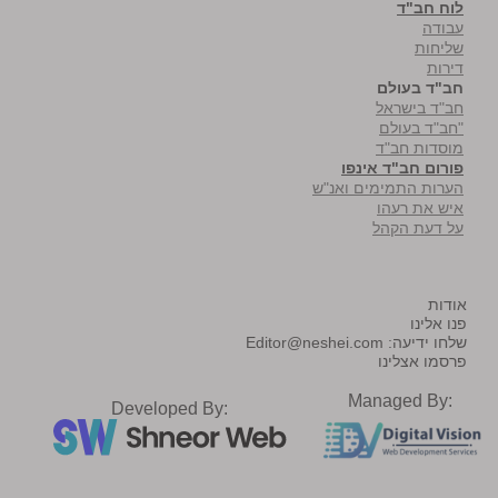
לוח חב"ד
עבודה
שליחות
דירות
חב"ד בעולם
חב"ד בישראל
"חב"ד בעולם
מוסדות חב"ד
פורום חב"ד אינפו
הערות התמימים ואנ"ש
איש את רעהו
על דעת הקהל
אודות
פנו אלינו
שלחו ידיעה:
Editor@neshei.com
פרסמו אצלינו
Managed By:
Developed By: