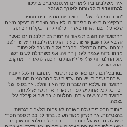
איך משלבים בין לימודים אינטנסיביים בתיכון
להתוועדויות הפזורות לאורך השנה?
"הרוב המוחלט של ההתוועדויות מטעם בית הספר
מתקיימות בשעות הלימודים ולא אחר הצהריים בעיקר משום
שלא כל הבנות גרות באזור ויכולות לחזור בקלות הביתה.
ההתוועדויות חשובות מאוד ותורמות רבות לבנות גם כאשר
זה בא על חשבון שיעור. בעיניי התרומה לבנות היא עוד לפני
שההתוועדות מתחילה. ההכנה אליה חשובה לא פחות
מהתוועדות עצמה לעניין החוויה. אני משתדלת לשים דגש
מול התלמידות שלי על ליהנות מההכנה לתאריך המתקרב
ומהלימוד עליו.
כמו בכל דבר, גם כאן יש בנות שמיד מתחברות לכל העניין
ויש בנות שפחות. יש התוועדויות של התרוממות רוח ויש
התוועדויות שלכאורה עוברות ליד האוזן והלב. אך בסופו של
דבר כל לכל אחת יש לפחות נקודה אחת שהיא לקחה,
התוועדות שריגשה אותה, החלטה טובה שהיא קיבלה על
עצמה.
הזהות החסידית שלנו חשובה לא פחות מלעבור בגרויות
בהצטיינות, אך האיזון מאוד חשוב. ברור לנו כבית ספר חסידי
שיש לשים דגש על הזהות החסידית של התלמידות שכן מה
שיעזור להן בחיים הם הערכים איתם הן יצאו לדרך, העוצמות