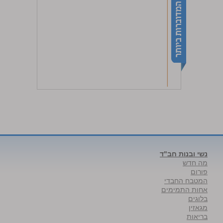
נשי ובנות חב"ד
מה חדש
פורום
המטבח החבדי
אחות התמימים
בלוגים
מגאזין
בריאות