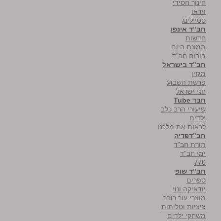
חינוך חסידי
וידאו
סטיילינג
חב"ד אינפו
חדשות
תמונת היום
פורום חב"ד
חב"ד בישראל
מגזין
פרשת השבוע
חגי ישראל
חבד Tube
שיעורי הרב כלב
ילדים
לראות את מלכנו
חב"דפדיה
תורת חב"ד
ימי חב"ד
770
חב"ד שופ
ספרים
יודאיקה ונוי
מוצרי עור רובר
ציציות וטליתות
משחקי ילדים