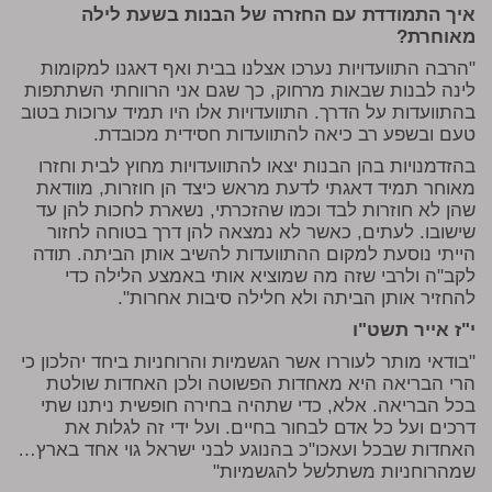
איך התמודדת עם החזרה של הבנות בשעת לילה
מאוחרת?
"הרבה התוועדויות נערכו אצלנו בבית ואף דאגנו למקומות
לינה לבנות שבאות מרחוק, כך שגם אני הרווחתי השתתפות
בהתוועדות על הדרך. התוועדויות אלו היו תמיד ערוכות בטוב
טעם ובשפע רב כיאה להתוועדות חסידית מכובדת.
בהזדמנויות בהן הבנות יצאו להתוועדויות מחוץ לבית וחזרו
מאוחר תמיד דאגתי לדעת מראש כיצד הן חוזרות, מוודאת
שהן לא חוזרות לבד וכמו שהזכרתי, נשארת לחכות להן עד
שישובו. לעתים, כאשר לא נמצאה להן דרך בטוחה לחזור
הייתי נוסעת למקום ההתוועדות להשיב אותן הביתה. תודה
לקב"ה ולרבי שזה מה שמוציא אותי באמצע הלילה כדי
להחזיר אותן הביתה ולא חלילה סיבות אחרות".
י"ז אייר תשט"ו
"בודאי מותר לעוררו אשר הגשמיות והרוחניות ביחד יהלכון כי
הרי הבריאה היא מאחדות הפשוטה ולכן האחדות שולטת
בכל הבריאה. אלא, כדי שתהיה בחירה חופשית ניתנו שתי
דרכים ועל כל אדם לבחור בחיים. ועל ידי זה לגלות את
האחדות שבכל ועאכו"כ בהנוגע לבני ישראל גוי אחד בארץ…
שמהרוחניות משתלשל להגשמיות"