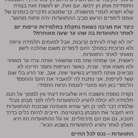
החסידיות אותן הן ירכשו. עם זאת, יש לעשות זאת בצורה
שלא תוציא לגמרי מהשגרה, כך שמטבע הדברים בזמנים של
עומס לימודים הרעש סביב ההתוועדות יהיה פחות מורגש".
כיצד את מגיבה כשאת נתקלת בתלמידות עייפות יום
לאחר התוועדות בה שהו עד שעה מאוחרת?
"זה לא קורה לעיתים קרובות, אבל לפעמים תלמידה עייפה
ולא מרוכזת במהלך היום לימודים משום שהלכה לישון
מאוחר לאחר התוועדות.
ראשית, אני שמחה שזה מה שהשאיר אותה ערה עד מאוחר
ולא משהו אחר. שנית, כאשר העייפות וחוסר הריכוז לא
מביאים אותה להפריע בשיעור שזה, אגב, יצר הרע בלי שום
קשר לעייפות, אני נותנת לה 'להעביר את היום' וההפסד
הלימודי כאן הוא מזערי לעומת הרווח החסידי.
נקודה נוספת וחשובה היא שלעניות דעתי אין לסמוך על הנס.
תלמידה לא יכולה להגיע להתוועדות לילה לפני מבחן מבלי
שלמדה דבר לפני כן תוך שהיא מאמינה שבזכות ההתוועדות
היא תעבור את המבחן בהצטיינות. חייבים להיות כלים בדרך
הטבע, גם אם הם מינימליים. אז על ההתוועדות הזו היא
תאלץ לוותר ותגיע להתוועדות בשבוע הבא".
התוועדות – נכס לכל החיים