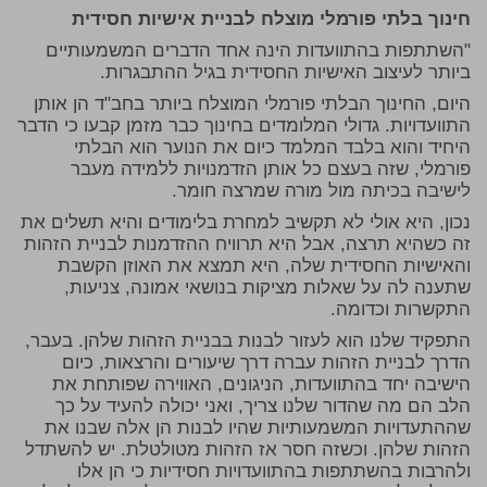
חינוך בלתי פורמלי מוצלח לבניית אישיות חסידית
"השתתפות בהתוועדות הינה אחד הדברים המשמעותיים
ביותר לעיצוב האישיות החסידית בגיל ההתבגרות.
היום, החינוך הבלתי פורמלי המוצלח ביותר בחב"ד הן אותן
התוועדויות. גדולי המלומדים בחינוך כבר מזמן קבעו כי הדבר
היחיד והוא בלבד המלמד כיום את הנוער הוא הבלתי
פורמלי, שזה בעצם כל אותן הזדמנויות ללמידה מעבר
לישיבה בכיתה מול מורה שמרצה חומר.
נכון, היא אולי לא תקשיב למחרת בלימודים והיא תשלים את
זה כשהיא תרצה, אבל היא תרוויח ההזדמנות לבניית הזהות
והאישיות החסידית שלה, היא תמצא את האוזן הקשבת
שתענה לה על שאלות מציקות בנושאי אמונה, צניעות,
התקשרות וכדומה.
התפקיד שלנו הוא לעזור לבנות בבניית הזהות שלהן. בעבר,
הדרך לבניית הזהות עברה דרך שיעורים והרצאות, כיום
הישיבה יחד בהתוועדות, הניגונים, האווירה שפותחת את
הלב הם מה שהדור שלנו צריך, ואני יכולה להעיד על כך
שההתעדויות המשמעותיות שהיו לבנות הן אלה שבנו את
הזהות שלהן. וכשזה חסר אז הזהות מטולטלת. יש להשתדל
ולהרבות בהשתתפות בהתוועדויות חסידיות כי הן אלו