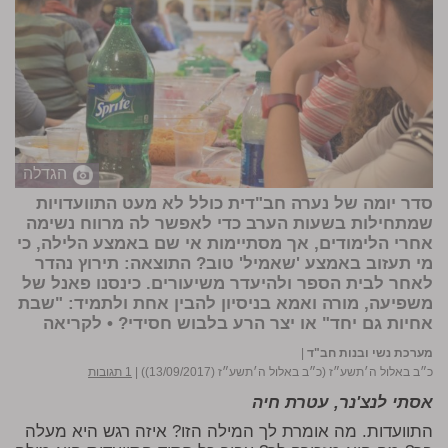
הגדלה
סדר יומה של נערה חב"דית כולל לא מעט התוועדויות
שמתחילות בשעות הערב כדי לאפשר לה מרווח נשימה
אחרי הלימודים, אך מסתיימות אי שם באמצע הלילה, כי
מי תעזוב באמצע 'שאמיל' טוב?
התוצאה:
תירוץ נהדר
לאחר לבית הספר ולהיעדר משיעורים. כינסנו פאנל של
משפיעה, מורה ואמא בניסיון להבין אחת ולתמיד: "שבת
אחיות גם יחד" או יצר הרע בלבוש חסידי? •
לקריאה
מערכת נשי ובנות חב"ד
|
כ״ב באלול ה׳תשע״ז (כ״ב באלול ה׳תשע״ז (13/09/2017))
|
1 תגובות
אסתי לנצ'נר, עטרת חיה
התוועדות. מה אומרת לך המילה הזו? איזה רגש היא מעלה