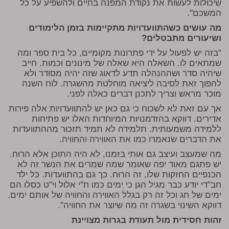
שיכולות לעשות את נקודת המפנה בחיים ולהשפיע על כל
המשכם".
מה עושים כשהתוועדויות מתקיימות בזמן הלימודים
ושיעורים מתבטלים?
"בזה יש לפעול על ידי פתרונות מקומיים, כל בית ספר ומה
שמתאים לו. השאלה היא שאלה של מינונים וכמות. חייב
שיהיה סדר ושההנהלה תדע לדאוג שזה יהיה מסודר ולא
להפוך זאת לסיבה ליציאה מוחלטת מהשגרה. לוח השנה
מוכר מראש וצריך לתכנן דברים כאלה לפני.
אך עם זאת לא לשכוח כי גם כאן יש להתוועדויות אלה פירות
אדירים. דווקא בהזדמנויות המיוחדות האלו יש פתיחות
ללמידה משמעותית. תלמידה לא תמיד תזכור מההתוועדות
את הדברים שנאמרו כמו את האווירה והחוויה.
מה שמעצב ועיצב גם אותי בזמנו, לא היה התוכן אלא הרוח.
יש פתגם מאוד יפה שאומר שמה שמרים את הנשר זה לא
הכנפיים החזקות שלו, זה הרוח. כך גם בהתוועדות. כל ילד
חב"די יודע כבר מגיל הגן כי ימים כמו ח"י אלול וי"ט כסלו הם
ימים של חג וכל זה רק בגלל האווירה והחוויה של אותם ימים.
דווקא השינוי בשגרה זה מה שיוצר את החוויה".
זהות חסידית מול תעודת בגרות מצויינת