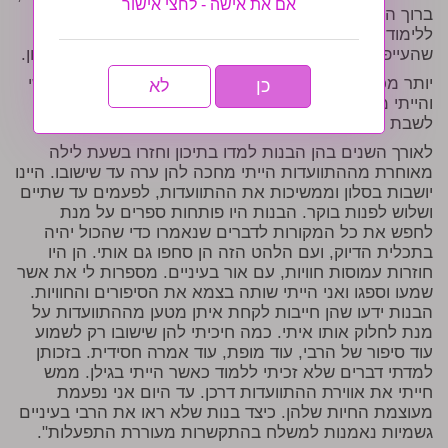
אם את אישה - לחצי אישור
ברוך השם יש להן משמעת עצמית חזקה מאוד והן קמו
ללימודים בקלות למרות יום האתמול. אך לפעמים קרה
שהעייפות הכריעה והייתי מוותרת ונותנת להן להמשיך לישון.
יותר מכך, לעיתים קרה שההתוועדות התקיימה ביום חמישי
כן
לא
והייתי מוותרת על העזרה שלהן בבישולים ובהכנת הבית
לשבת ובפרט שילכו להתוועדות.
לאורך השנים בהן הבנות למדו בתיכון וחזרו בשעת לילה
מאוחרת מההתוועדות הייתי מחכה להן ערה עד שישובו. היינו
יושבות בסלון וממשיכות את ההתוועדות, לפעמים עד שתיים
ושלוש לפנות בוקר. הבנות היו פותחות ספרים על מנת
לחפש את כל המקורות לדברים שנאמרו כדי שהכול יהיה
בתכלית הדיוק, ועם הלהט הזה הן סחפו גם אותי. הן היו
חוזרות עמוסות חוויות, עם אור בעיניים. מספרות לי את אשר
שמעו וספגו ואני הייתי שותה בצמא את הסיפורים והחוויות.
הבנות ידעו שהן חייבות לקחת איתן מטען מההתוועדות על
מנת לחלוק אותו איתי. כמה חיכיתי להן שישובו רק לשמוע
עוד סיפור של הרבי, עוד מופת, עוד אמרה חסידית. בזכותן
למדתי דברים שלא זכיתי ללמוד כאשר הייתי בגילן. ממש
חייתי את אווירת ההתוועדות דרכן. עד היום אני נפעמת
מעוצמת החיות שלהן. כיצד בנות שלא ראו את הרבי בעיניים
גשמיות נאמנות למשלח בהתקשרות מעוררת התפעלות".