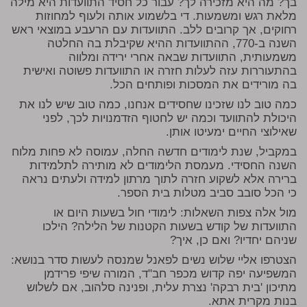
בך? מה היא מזכירה לך? עבור כל חסיד התוועדות היא מילה
מלאת רגש ומשמעות. די בלשמוע אותה ולעוף למחוזות
רחוקים, אך קרובים ללב. התוועדות עם הרעבע במוצאי ראש
השנה ב-770, ההתוועדות ההיא שקיבלת בה החלטה
משמעותית, התוועדות שבאה אחרי ירידה ומלווה
בהתעוררות עזה לעלות חזרה או התוועדות פשוטה ואישית
בה מורידים את המסכות ופותחים הכל.
כמה טוב לנו שזכינו שחסידים אנחנו, כמה טוב שיש לנו את
היכולת להתוועד וכמה יש לחטוף הזדמנויות לכך, לפני
שאילוצי החיים ימעיטו אותן.
במקביל, שנת לימודים חדשה החלה, עמוסה לא פחות מלוח
השנה החסידי. מעמסת הלימודים לא מותירה לתלמידות
ברירה אלא לשקוע חזרה לתוך מרתון למידה ולעתים נראה
כי הכל סובב סביב מטלות בית הספר.
מול אלה צפות השאלות: לימודי חול בשעות היום או
התוועדות של קודש בשעות הקטנות של הלילה? הילכו
שניהם יחדיו? ואם כן, איך?
הצטרפו אליי שלוש נשים לפאנל שמנסה לעשות סדר בנושא:
המשפיעה יפה קדוש מכפר חב"ד, המורה שיפי פרידמן
מתיכון 'בית רבקה' נצרת עלית, ופנינה סלהוב, אם לשלוש
בנות מקרית אתא.