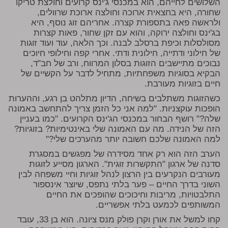
השלושים לחייהם, הוא במכנסי ג'ינס קרועים וחולצת טריקו
שחורה, היא בחצאית ארוכה וחולצה ארוכת שרוולים,
ולראשה פאה בתספורת קצרה. אחריהם זוג נוסף, היא
בג'ינס וחולצה ירוקה, והוא עם זקן שחור, פאות קצרות
מסולסלות וכיפת ברסלב לבנה. וכך הלאה, עוד ועוד זוגות
של חילוני ודתייה, חילונית ודתי. אחרי קפה וחילופי חיוכים
נבוכים מתיישבים הזוגות בסלון המרווח, ורב של חב"ד,
הבקיא בסוגיות משפחתיות, מתחיל לדבר על הקשיים של
חיים בזוגיות מעורבת.
כשהזוגות משתלבים בשיחה, הדיון מתלהט בן רגע, וההערות
הופכות עוקצניות. "למה אני כל הזמן צריך להתחשב באמונה
שלה?" רושף הבחור במכנסי הג'ינס הקרועים. "כמו בעניין
הזה של הנידה. מה עם האמונה שלי באינטימיות? בזוגיות?
למה האמונה שלכם חשובה יותר מהערכים שלי?"
הערב הזה הוא רק אחד מסידרה של מפגשים במסגרת
סדנה של ארגון "התקשרות זוגית". הארגון מסייע לזוגות
מעורבים הנקרעים בין הרצון לנהל זוגיות וחיי משפחה לבין
השוני בדרך החיים – פער בלתי נתפס, שיוצר אינספור
התלבטויות, מריבות וחיכוכים שהופכים את החיים
המשותפים לכמעט בלתי אפשריים.
קחו למשל את אורן וקרן פולק מנס ציונה. הוא בן 33, עובד