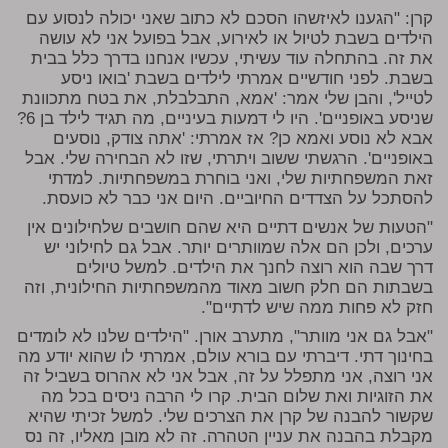
קרן: "הגענו לאיזשהו הסכם לא כתוב שאני יכולה לנסוע עם
הילדים בשבת לטיול או לאירוע, אבל בפועל אני לא עושה
את זה. בהתחלה עוד עשיתי, עכשיו אנחנו בדרך כלל בבית
בשבת. לפני חודשיים אמרתי לילדים בשבת 'בואו ניסע
לטייל', והבן שלי אמר: 'אמא, התבלבלת, את בטח מתכוונת
שניסע באופניים'. היו לי דמעות בעיניים, מה תגיד לילד בן 6?
אבא לא נוסע ואמא כן? אז אמרתי: 'אתה צודק, נוסעים
באופניים'. הרגשתי ששוב ויתרתי, שזו לא הבחירה שלי. אבל
זאת המשפחתיות שלי, ואני בוחרת במשפחתיות. למדתי
להסתכל על הצדדים החיוביים. היום אני כבר לא כועסת.
"הטעות של אנשים דתיים היא שהם חושבים שלחילונים אין
ערכים, ולכן הם אלה שמוותרים יותר. אבל גם לחילוני יש
דרך שבה הוא רוצה לחנך את הילדים. למשל טיולים
בשבתות הם חלק חשוב מאוד מהמשפחתיות החילונית, וזה
חזק לא פחות ממה שיש לדתיים".
"אבל גם אני מוותר", מתערב אורן. "הילדים שלנו לא לומדים
בחינוך דתי. דיברתי עם בורא עולם, אמרתי לו שהוא יודע מה
אני רוצה, אני מתפלל על זה, אבל אני לא אהרוס בשביל זה
את הזוגיות ואת שלום הבית. קרו לי הרבה ניסים בכל מה
שקשור להבנה של קרן את הצרכים שלי. למשל זכיתי שהיא
מקבלת בהבנה את עניין הטהרה. זה לא מובן מאליו, זה נס