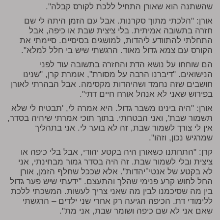
שהשתנה הוא שאורן התחיל ללכת לקורס קבלה".
אורן: "הלכתי מתוך סקרנות. אבל עם הזמן היתה לי שם
חזרה בתשובה אמיתית. בלי ציצית שבת או כיפה, אבל
התחלתי להתוודע ליהדות, למושגים בסיסיים. סיימתי את
הקורס עם צמא גדול מאוד. הרגשתי שיש בי חלל למלא".
הם שוחחו על נושא הדת והחזרה בתשובה עוד לפני
הנישואים. "דיברנו הרבה על מסורת", אומרת קרן, "שנינו
חושבים שזה נחמד ושהיהדות מקסימה. אבל הבהרתי לאורן
בפירוש שאני לא אנהל אורח חיים דתי".
אורן: "היה בינינו משבר גדול. היא אמרה לי, 'תבטיח לי שלא
תשמור שבת', ואני הבטחתי. בתוך תוכי אמרתי שיהיה בסדר,
אין לי צורך לשמור שבת, זה לא בוער לי. אני בתהליך
שמרגיש נכון, וזהו".
קרן: "התחתנו כשאורן היה בקטע יהודי, אבל בלי כיפה או
ציצית ובלי לשמור שבת. זה היה בסדר גמור מבחינתי, אני
לא בקטע של אנטי־יהדות". אלא שככל שחלף הזמן, אורן
החל לחוש קרע פנימי שהלך והתעצם. "ידעתי שיש פער גדול
בין מה שסיכמנו לבין מה שאני צריך לעשות. המשכתי ללכת
ללימודי דת. הכיפה הגיעה רק אחרי שני ילדים – הרגשתי
שאם אני לא שם כיפה ושומר שבת, אני מת".