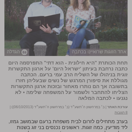
אחד הזוגות שרואיינו בכתבה
הגדלה
תחת הכותרת "היא חילונית - הוא דתי" התפרסמה היום
כתבה נרחבת בעיתון 'ישראל היום' על ארגון התקשרות
זוגית בניהולו של השליח הרב עמי ברעם. הכתבה
מגוללת את סיפורן המרגש של נשים שבעליהן חזרו
בתשובה אך הם נותרו מאחור ובזכות ארגון התקשרות
הצליחו להתחבר ולשמור על המשפחה שלימה • לא
נגנעו • לכתבה המלאה
עורכת האתר
|
ב׳ במרחשוון ה׳תשע״ד (ב׳ במרחשוון ה׳תשע״ד (06/10/2013))
|
8 תגובות
בערב מתחילים לזרום לבית משפחת ברעם שבמושב גמזו,
ליד מודיעין, כמה זוגות. ראשונים נכנסים בני זוג בשנות