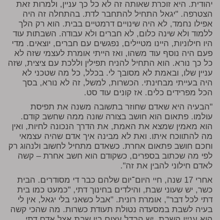
יהודית. היא זוכרת שאותה זה לא כל כך עניין, ולמרות זאת
הצטרפה. "יגאל התחיל להתחבר לדת. בהתחלה זה היה
אפילו נחמד, לא היה שינויים דרמטיים בבית. הוא רק הלך
ללמוד ולא שינה כלום, לא חברים ולא עבודה. השבתות עוד
היו חילוניות, היינו מטיילים, נפגשים עם חברים, יוצאים. מדי
פעם היה נוסף עוד משהו, ואז הייתי אומרת לעצמי שזה לא
כל כך נורא. הוא התחיל להניח תפילין וללכת עם ציצית, שזה
עניין שלו, ובאמת לא מסובך לי. בכלל, כל מה שטכני לא
היה בעייתי מבחינתי. הכשרות, למשל, זה לא נורא, בסך
הכל מפרידים כלים. אז קונים עוד סט.
"הבעיה היא שאדם שחוזר בתשובה משנה את תפיסת
עולמו. פתאום הוא חושב בצורה שונה ממה שחשב קודם.
הוא מאמין שמצא את האמת, את הדרך הנכונה לחיות, ואין
מה להתווכח איתו. ואת לא מבינה איך אדם שהיה עצמאי
וחכם חושב פתאום אחרת. כשאדם מתחיל לחשוב ולנהוג רק
לפי מה שכתוב בספרים, כשקודם הוא חשב אחרת – קשה
לאדם חילוני להבין את זה".
אחרי 17 שנה, חיי היום־יום שלהם כבר די מסודרים. הבית
כשר, יש שעוני שבת, והילדים בחינוך דתי, "כמעט כמו בית
דתי לכל דבר", אומרת רונית. "אבל כשאני בלי יגאל, אין לי
בעיה לשבת במסעדה נטולת תעודת כשרות. מה שהכי קשה
הוא עניין השבת. יש הבדל עצום בין שבת אצל אדם דתי