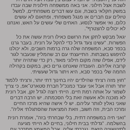
לשבת אצל חילוני. אני באה ממשפחה חילונית שבה עבדו
במשק חקלאי בשבת, וגם עשו דברים משפחתיים, למשל
טיולים עם חברים או מנגל משפחתי, ופתאום לא עושים
כלום, ואי אפשר לנסוע. האחים שלי עושים על האש, ואנחנו
לא יכולים להצטרף".
יגאל מבקש לתקן את הרושם כאילו רונית עושה את כל
הפשרות. "עשינו צעד גדול כדי להקל על רונית. בעבר גרנו
בכפר סבא, המשפחה שלה גרה ברמות השבים, ולא יכולנו
להיפגש בשבתות. התייעצתי עם רב שהמליץ שנעבור לגור
לידם, אפילו שזה מקום חילוני מאוד, רק כדי שתהיה יותר
קרובה אליהם. העובדה שאנחנו גרים כאן, במקום בקהילה
החמה שלי בכפר סבא, היא ויתור גדול שעשיתי.
"חוץ מזה רציתי שהילדים יהיו בחינוך דתי יותר, ורציתי ללמוד
יותר תורה אבל אני עובד כמנכ"ל חברת סטארט־אפ, כי צריך
לשמור על אותה רמת חיים. הייתי רוצה לגדל זקן, אבל רונית
לא מוכנה ולא אעשה זאת בלי הסכמתה. יש הרבה דברים
שאני נאלץ לוותר עליהם. יש לי אישה שהיא מרכז החיים
ומרכז הבית, וזה חשוב, וזאת המציאות שהסתגלתי אליה".
"ואני חיה במשפחה דתית, בלי שבחרתי בזה", אומרת רונית
בהשלמה. "גדלתי בבית חילוני, בחיים לא הייתי מגיעה
לסיטואציה הזאת. נגררתי אליה. אבל המאמץ מתרכך עם