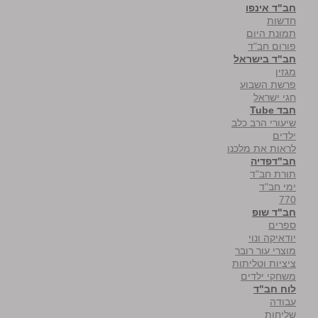
חב"ד אינפו
חדשות
תמונת היום
פורום חב"ד
חב"ד בישראל
מגזין
פרשת השבוע
חגי ישראל
חבד Tube
שיעורי הרב כלב
ילדים
לראות את מלכנו
חב"דפדיה
תורת חב"ד
ימי חב"ד
770
חב"ד שופ
ספרים
יודאיקה ונוי
מוצרי עור רובר
ציציות וטליתות
משחקי ילדים
לוח חב"ד
עבודה
שליחות