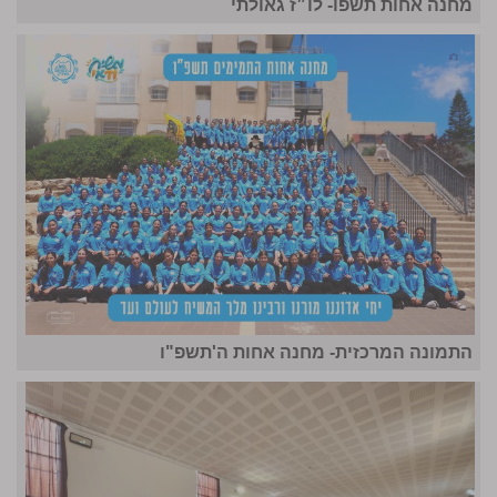
מחנה אחות תשפו- לו״ז גאולתי
התמונה המרכזית- מחנה אחות ה'תשפ"ו