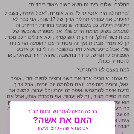
ההלכה. שלום־בית זה נושא חשוב מאוד ביהדות".
"בהתחלה היה אנטי גדול", היא אומרת, "אבל ויתרתי, בשביל
הזוגיות. אני עברתי תהליך ארוך של 17 שנה, אני כבר לא
חילונית רגילה. גם בעבודה יש סביבי בחורות חרדיות, והן
לפעמים בשוֹק מרמת הידע שלי. אני מספרת שהבשר שלי
בבית כשר 'חלק', והירקות 'גוש קטיף', ולא אוכלים חלב נוכרי.
הן לא תמיד מבינות איך זה מסתדר עם ההופעה החיצונית
שלי. אבל ברגע שיגאל חזר בתשובה היו לי בדיוק ארבע
אופציות: להתגרש, לחזור בתשובה, שהוא יחזור בשאלה, או
להסתדר ככה".
למה בעצם לא להתגרש?
"כי אנחנו אוהבים אחד את השני ורוצים לחיות יחד", אומר
יגאל, ורונית מוסיפה: "זאת מלחמה יום־יומית, אבל צריך
לדעת איפה להתגמש ואיפה זה ייהרג ובל יעבור. למשל אם
תהיה כפייה מצידו, זה לא יעבוד. אני מכבדת אותו, אבל אם
הוא יגיד לי שמהיום אני לא יכולה יותר ללכת למסעדה שאין
בה תעודת כשרות או שאני חייבת לשמור שבת – זה לא ילך.
ברוכה הבאה לאתר נשי ובנות חב"ד
בפועל בלאו הכי אין לי לאן לנסוע בשבת אם הוא לא בא
האם את אשה?
איתי. אז אנחנו אוכלים ארוחות שבת ומשחקים משחקי
חברה עם הילדים". טלוויזיה, אגב, אין בבית, "מבחירה".
אם את אישה - לחצי אישור