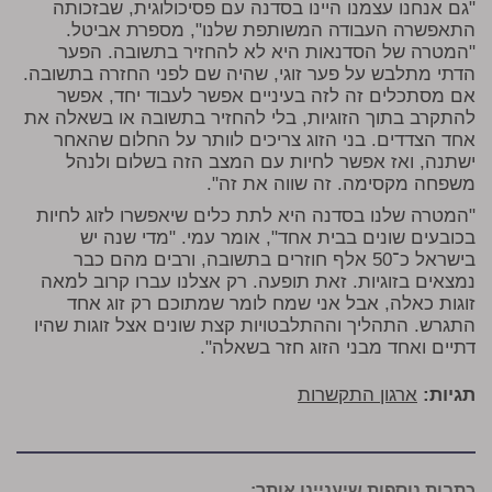
"גם אנחנו עצמנו היינו בסדנה עם פסיכולוגית, שבזכותה
התאפשרה העבודה המשותפת שלנו", מספרת אביטל.
"המטרה של הסדנאות היא לא להחזיר בתשובה. הפער
הדתי מתלבש על פער זוגי, שהיה שם לפני החזרה בתשובה.
אם מסתכלים זה לזה בעיניים אפשר לעבוד יחד, אפשר
להתקרב בתוך הזוגיות, בלי להחזיר בתשובה או בשאלה את
אחד הצדדים. בני הזוג צריכים לוותר על החלום שהאחר
ישתנה, ואז אפשר לחיות עם המצב הזה בשלום ולנהל
משפחה מקסימה. זה שווה את זה".
"המטרה שלנו בסדנה היא לתת כלים שיאפשרו לזוג לחיות
בכובעים שונים בבית אחד", אומר עמי. "מדי שנה יש
בישראל כ־50 אלף חוזרים בתשובה, ורבים מהם כבר
נמצאים בזוגיות. זאת תופעה. רק אצלנו עברו קרוב למאה
זוגות כאלה, אבל אני שמח לומר שמתוכם רק זוג אחד
התגרש. התהליך וההתלבטויות קצת שונים אצל זוגות שהיו
דתיים ואחד מבני הזוג חזר בשאלה".
תגיות:
ארגון התקשרות
כתבות נוספות שיעניינו אותך: