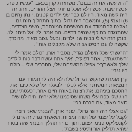
"הוא עשה את זה בבום", משחזרת קרן בכאב. "עכשיו כיפה.
עכשיו שבת. עכשיו לא אוכלים יותר אצל ההורים. וזהו. זה
היה קשה מאוד, היו לנו כבר שני ילדים קטנים, יונתן (היום בן
6) ונעמי (5), והמשבר היה גדול. בתוך התהליך הזה גם
נאלצנו להתמודד עם המשפחה המורחבת, משני הצדדים,
שהתנגדה בתוקף שנהיה דתיים. הם אמרו לי: 'אל תיתני לו'.
ובזמן הזה יש לי בבית שני ילדים, ובעל עצוב מאוד, מדוכדך,
שקשה לו עם הסיטואציה שלא מקבלים אותו".
"הרגשתי שכל העולם נגדי", מסביר אורן. "כולם אמרו לי
'השתגעת?', 'אתה דפוק?', 'איך אתה עושה דבר כזה לילדים
שלך ולאשתך?' אפילו המשפחה שלי, החברים שלי – כולם
היו נגדי".
קרן אומרת שהקושי הגדול שלה לא היה להתמודד עם
המציאות המשתנה אלא לסלוח לבעלה על שלא כיבד את
ההסכם ביניהם, את רצונה באורח חיים אחר. "כעסתי שבן
הזוג שלי כפה עלי משהו שסיכמנו שלא יהיה. היה לנו שיח
כואב מאוד, עם הרבה בכי".
"גם אצלי היה קושי גדול", עונה אורן. "הבנתי שאני רוצה
לקבל על עצמי עול תורה ומצוות, ושאשתי נגדי. זה גרם לי
לקונפליקט פנימי עצום, ותוך כדי התהליך הבנתי שזה בסדר
שהיא תדליק אור ותיסע בשבת".