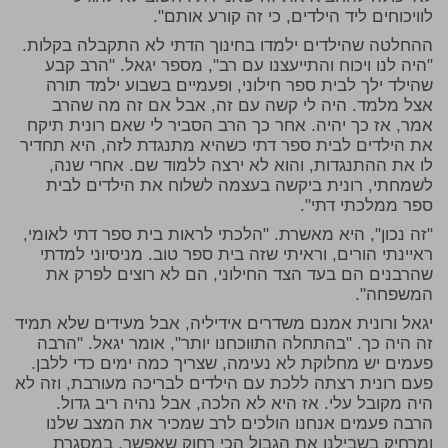
לוויכוחים ליד הילדים, כי זה קורע אותם".
ההחלטה שהילדים ילמדו בחינוך הדתי לא התקבלה בקלות.
"היה לנו ויכוח והתייעצנו עם רב", מספר יגאל. "הרב קבע
שהילד ילך לבית ספר חילוני, ופעמיים בשבוע ילמד תורה
אצל מלמד. היה לי קשה עם זה, אבל אם זה מה שהרב
אמר, אז כך יהיה. אחר כך הרב הסביר לי שאם רונית תיקח
את הילדים לבית ספר דתי כשהיא מתנגדת לזה, היא תחדיר
לו את ההתנגדות, והוא לא ירצה ללמוד שם. אחרי שנה,
לשמחתי, רונית ביקשה בעצמה לשלוח את הילדים לבית
ספר ממלכתי דתי".
"זה נכון", היא מאשרת. "הלכתי לראות בית ספר דתי לאומי,
ראיינתי הורים, וראיתי שזה בית ספר טוב. מניסיוני למדתי
שהרבנים הם בעד הצד החילוני, הם לא רוצים לפרק את
המשפחה".
יגאל ורונית אמנם משדרים אידיליה, אבל מעידים שלא תמיד
זה היה כך. "בהתחלה התווכחנו יותר", אומר יגאל. "הרבה
פעמים יש מחלוקת לא נעימה, שצריך כמה ימים כדי ללבן.
פעם רונית רצתה ללכת עם הילדים לבריכה מעורבת, וזה לא
היה מקובל עלי. אז היא לא הלכה, אבל נהיה ריב גדול.
הרבה פעמים אנחנו הולכים לרב שמכיר את המצב שלנו
ומרחיק בשבילנו את הגבול הכי רחוק שאפשר, במסגרת