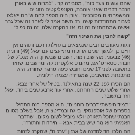
שהם עושים צעד כזה", מסבירה קרן. "למרות שיש באורן
הרבה דברים שאני אוהבת, הקונפליקטים הזוגיים
והמשפחתיים מסובכים". אורן היה מספר להם ש"הם ייאלצו
לעבור התמודדות קשה. רב חשוב אמר לי לאחרונה שכל גבר
ואישה שמתחתנים זה נס. אז במקרה שלנו, זה נס כפול".
"קשה להבין את השינוי הזה"
זוגות מעורבים רבים שנמצאים בתחילת דרכם ותוהים איך
חיים כך למשך שנים ארוכות מתייעצים עם יגאל (49) ורונית
(46) צבעוני, מהיישוב רמות השבים שבשרון. הוא מנכ"ל של
חברת סטארט־אפ, מהנדס אלקטרוניקה ומחשבים, שחזר
בתשובה לפני 17 שנים וחובש כיפה סרוגה שחורה. היא
מתכנתת מחשבים, שמגדירה עצמה חילונית.
הם הכירו לפני 22 שנה בתאילנד, בטיול של אחרי צבא.
אחרי שלוש שנים התחתנו. אחרי עוד ארבע שנים ביחד, יגאל
חזר בתשובה.
"תמיד חיפשתי דברים רוחניים", הוא מספר. "זה התחיל
בספרים של אוספנסקי, ביוגה ובמדיטציה, אבל בשלב מסוים
הבנתי שהכל תיאורטי ולא מוביל לשום מקום, ושהדבר
האמיתי הוא מה שיש בבית אבא – היהדות והתורה".
הם הלכו יחד לסדנה של ארגון "ערכים", שמקרב לזהות