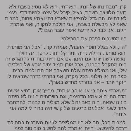
קרן: "מבחינתו של יונתן, הוא דתי. הוא לא נוסע בשבת ולא
רואה טלוויזיה בשבת, כאילו קיבל על עצמו להיות דתי. נעמי
לא דתייה. הם גדלו למציאות שאבא דתי ואמא פחות, למרות
שאני לא מבשלת בשבת, ואני הולכת למקווה, ואני שומרת
חגים. אני כבר לא יודעת איפה עובר הגבול".
היו מחשבות לפרק את החבילה?
"היו, ולא בגלל חוסר אהבה", אומרת קרן. "אבל אני מוותרת
והוא מוותר. זה לא נהיה יותר קל יותר, להפך, זה הולך
ונעשה קשה יותר עם הזמן. גם אם הייתי בוחרת להתגרש זה
היה מתקבל בהבנה, אבל אורן תמיד יהיה אבא של הילדים
שלי, ואז ממילא היתה עולה השאלה אם הם ילמדו בבית
ספר דתי או חילוני. בכל מקרה, אני בחרתי בדרך שנראית לי
חזקה יותר – אני בחרתי מחדש באורן".
"נשארתי איתה כי אני אוהב אותה", מחייך אורן. "היא אישה
מדהימה, היא אמא מדהימה, וגם בוויכוחים בינינו לא היתה
בינינו שנאה. היה כאב גדול שלא מצליחים לבנות ולהתחבר
אחד לשני. אבל גם ברגעים של קושי היה ברור לי למה אני
איתה".
ולמרות הכל, הם לא היו ממליצים לזוגות מעורבים בתחילת
דרכם להינשא. "הייתי אומרת להם לחשוב טוב טוב לפני