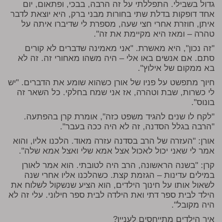
גדול בשבילי. התפללתי על זה הרבה, בבכי, ופתאום, יום
אחד דופקות בדלת שתי בחורות מבני ברק, היא יוצאת לדבר
איתן, חוזרת אחרי חצי שעה, מספרת לי שדיברו איתה על
טהרה – ומאז היא מקיימת את זה".
"זה נכון", היא מאשרת. "אני מאמינה שדברים לא קורים
סתם. אם אנשים באו אלי – היה משהו מאחורי זה. זה לא
בא ממקום של אילוץ".
חיוך מתפשט על פניו של אורן כשהוא שומע את הדברים. "יש
לי כשרות, שבת וטהרה, אז אני שמח בחלקי. כל השאר זה
בונוס".
"לקח לו שנים להגיד משפט כזה", אומרת קרן בהפתעה.
"הרבה בגלל הסדנה, זה לא היה ככה בעבר".
אורן: "העזרה של הרב בסדנה עזרה מאוד. הלכנו אליו, והוא
אמר לי שאני יכול לאכול אצל אמא שלי ואצל אמא שלה".
קרן: "בשנה הראשונה, הרב היה לטובתי. הוא אמר לאורן
במילים עדינות – הגזמת קצת. כשהלכנו אליו אחרי שנה
לשאול אותו על חינוך הילדים, הוא הציע שנשקול לשלוח את
הילד לבית ספר דתי ואת הילדה לבית ספר חילוני. עלי זה לא
היה מקובל".
איך הילדים מתייחסים לעניין?