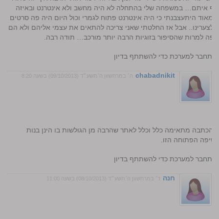
ותף איתם… במשפחה שלי בהתחלה לא היה מחשב ולא אינטרנט ובאיזה
 מאוד היתעצבנתי כי היה אינטרנט פתוח לגמרי וכול היום היה פה סרטים
צערינו.. אבל אז החלטתי שאני צריכה להתאים את עצמי אליהם ולא הם
 פה למרות שהסיפור בזוגיות הרבה יותר מורכב… תודה רבה.
התחבר למערכת כדי להשתתף בדיון
chabadnikit
ה׳ במרחשוון ה׳תשע״ד (09/10/2013) בשעה 8:20
י הכתבה מתאימה כלל וכלל לאתר שהרבה מן הגולשות בו הינן בנות
שיפה הפתוחה הזו.
התחבר למערכת כדי להשתתף בדיון
חנה
ד׳ במרחשוון ה׳תשע״ד (08/10/2013) בשעה 11:00