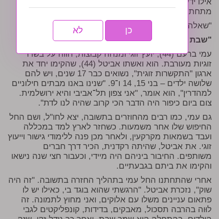
אילו ידעת לפני החתונה שזה יהיה המצב, היית בכלל
מתחתנת?
"שאלה קשה. לא יודעת".
כן
לא
"שבת נעימה גם לחילוני"
עמי ברעם (44), יועץ זוגי ומנחה קבוצות, חווה על בשרו
זוגיות מעורבת. הוא ואשתו אביטל (44), שהקימו יחד את
ארגון "התקשרות זוגית", נשואים כבר 17 שנים, ויש להם
שלושה ילדים – בני 15, 14 ו־9. "שנינו באנו מבתים חילוניים
למהדרין", הוא אומר, "אני צפון תל־אביבי והיא ירושלמית.
צום ביום כיפור היה הדבר הכי קרוב שהיה לנו לדת".
גם עמי, כמו רבים מהחוזרים בתשובה, יצא לחו"ל, ושם החל
החיפוש שלו אחר משמעות. כשחזר לארץ למד במכללה
ועבד בשמאות מקרקעין, ולאחר מכן פנה ללימודי גישור וייעוץ
זוגי. את אביטל, שהיתה רקדנית, הכיר דרך חברים
משותפים. החיבור ביניהם היה מיידי, וכעבור חצי שנה נישאו
והקימו את ביתם בגבעתיים.
אחרי שהתחתנו החל עמי בתהליך החזרה בתשובה. "זה היה
שוק", נזכרת אביטל. "הרגשתי שהוא בוגד בי, כאילו יש לו
פתאום עניינים משלו עם אלוקים, ואני מחוץ לתמונה. זה
לוּוה בהרבה תסכול, מאבקים, בדידות, קונפליקטים לגבי