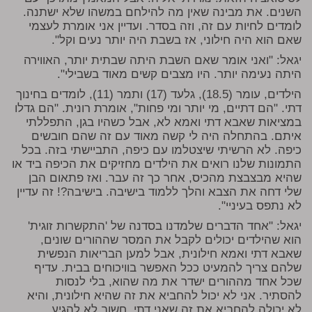
השנים. את מבינה שאין מה להילחם במשהו שלא ישתנה.
לומדים לחיות עם זה, וזה בסדר. ועדיין אני אומרת לעצמי
שאם הוא היה חילוני, אז בשבת היה יותר נעים וקל".
יגאל: "ואני אומר שאם השבת היתה שבתית יותר, האווירה
היתה נעימה יותר. היו מצבים קשים מאוד בשבילי".
הילדים, עומר (18.5), גלעד (17) ותמר (11), לומדים בחינוך
דתי. "הם דתיים, מי יותר ומי פחות", אומרת רונית. "הם גדלו
במציאות שאבא דתי ואמא לא, אבל כשהיו בגן, התפללתי
איתם. בהתחלה היה לי קשה מאוד עם זה שהם חובשים
כיפה. לא הרשיתי שיצטלמו עם כיפה, התביישתי בזה. בכל
התמונות שלנו רואים את הילדים מחזיקים את הכיפה ביד או
שהיא מבצבצת מהכיס, אחר כך זה עבר. ואז פתאום הבן
שלי דחה את הצבא והלך ללמוד בישיבה. בישיבה?! זה עדיין
לא נתפס בעיניי".
יגאל: "אחד הדברים שלמדנו בסדנה של 'התקשרות זוגית'
הוא שהילדים יכולים לקבל את המסר שההורים שונים,
שאבא דתי ואמא חילונית, אבל למען הבריאות הנפשית
שלהם צריך להמעיט ככל האפשר בוויכוחים בבית. עדיף
שכל אחד מההורים ישדר את מה שהוא, בלי לנסות
להסתיר. אני לא יכול להחביא את זה שהיא חילונית, והיא
לא יכולה להחביא את זה שאני דתי. חשוב לא להגיע