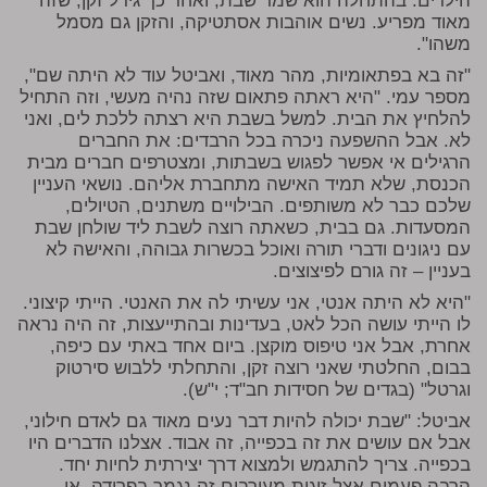
הילדים. בהתחלה הוא שמר שבת, ואחר כך גידל זקן, שזה
מאוד מפריע. נשים אוהבות אסתטיקה, והזקן גם מסמל
משהו".
"זה בא בפתאומיות, מהר מאוד, ואביטל עוד לא היתה שם",
מספר עמי. "היא ראתה פתאום שזה נהיה מעשי, וזה התחיל
להלחיץ את הבית. למשל בשבת היא רצתה ללכת לים, ואני
לא. אבל ההשפעה ניכרה בכל הרבדים: את החברים
הרגילים אי אפשר לפגוש בשבתות, ומצטרפים חברים מבית
הכנסת, שלא תמיד האישה מתחברת אליהם. נושאי העניין
שלכם כבר לא משותפים. הבילויים משתנים, הטיולים,
המסעדות. גם בבית, כשאתה רוצה לשבת ליד שולחן שבת
עם ניגונים ודברי תורה ואוכל בכשרות גבוהה, והאישה לא
בעניין – זה גורם לפיצוצים.
"היא לא היתה אנטי, אני עשיתי לה את האנטי. הייתי קיצוני.
לו הייתי עושה הכל לאט, בעדינות ובהתייעצות, זה היה נראה
אחרת, אבל אני טיפוס מוקצן. ביום אחד באתי עם כיפה,
בבום, החלטתי שאני רוצה זקן, והתחלתי ללבוש סירטוק
וגרטל" (בגדים של חסידות חב"ד; י"ש).
אביטל: "שבת יכולה להיות דבר נעים מאוד גם לאדם חילוני,
אבל אם עושים את זה בכפייה, זה אבוד. אצלנו הדברים היו
בכפייה. צריך להתגמש ולמצוא דרך יצירתית לחיות יחד.
הרבה פעמים אצל זוגות מעורבים זה נגמר בפרידה, או