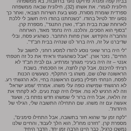
בבית קפה ומנהל פרויקט נוער ברחובות, בא ממשפחה
חילונית לגמרי. את אשתו (32), חילונית שבאה ממשפחה
ספרדית שומרת מסורת, פגש בעת השירות הצבאי, ואחר כך
נסעו יחד לטיול בהודו. "כשנחתנו בהודו היה חשוב לי ללכת
לארוחת שבת בבית חב"ד, ואורן התנגד", מספרת קרן.
"בסוף הוא הסכים, והלכנו. היה נחמד מאוד, הארוחה
והחבר'ה והקידוש. אורן פחות התחבר. כשהגיע פסח, ובלי
שדיברנו על זה, היה ברור לנו שנהיה בבית חב"ד".
"לי היה ברור שאני נוסע להודו למסע רוחני, לחשוב על
החיים", נזכר אורן. "אבל כשהגעתי וראיתי את כל זה חטפתי
אנטי – זה היה בעיניי מגוחך ומרתיע. גם לבית חב"ד לא
רציתי להיכנס, אבל קרן לחצה, אז הסכמתי. בשבת
הראשונה שלנו שם, משהו בי התקלף. כשעשינו הכנות
לפסח, הנחתי תפילין בפעם הראשונה בחיי, ולא הרגשתי רע.
לא הרגשתי שמישהו כופה עלי משהו. אמרתי 'שמע ישראל'
וזה לא הרגיש לא נוח. אפילו היה קצת נעים. לא לקחתי את
זה הלאה, אבל היה ברור לי שמשהו חדש נפתח בי, ושעוד
אעשה עם זה משהו. שם התחילה התשובה שלי, הגילוי של
היהדות".
"לקח זמן עד שהוא חזר בתשובה, אבל התחילו סימנים",
מספרת קרן. "חזרנו מחו"ל, הוא הלך לעבוד, והחיים שלנו
נמשכו כרגיל. כבר היינו הרבה זמן יחד. הדבר היחיד