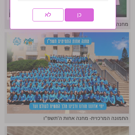
כן
לא
מחנה אחות תשפו- לו״ז גאולתי
התמונה המרכזית- מחנה אחות ה'תשפ"ו