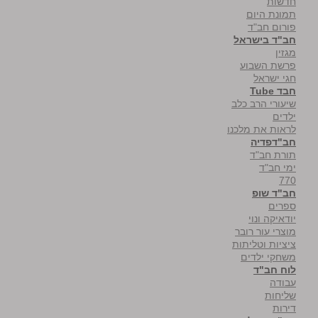
חדשות
תמונת היום
פורום חב"ד
חב"ד בישראל
מגזין
פרשת השבוע
חגי ישראל
חבד Tube
שיעורי הרב כלב
ילדים
לראות את מלכנו
חב"דפדיה
תורת חב"ד
ימי חב"ד
770
חב"ד שופ
ספרים
יודאיקה ונוי
מוצרי עור רובר
ציציות וטליתות
משחקי ילדים
לוח חב"ד
עבודה
שליחות
דירות