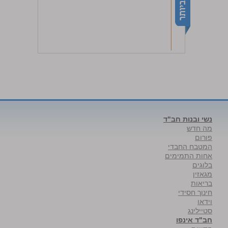
נשי ובנות חב"ד
מה חדש
פורום
המטבח החבדי
אחות התמימים
בלוגים
מגאזין
בריאות
חינוך חסידי
וידאו
סטיילינג
חב"ד אינפו