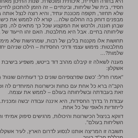
היא בחורה חסידית, איכותית ומוכשרת. שנות התיכון מאחור
חסידי, בית של שליחות, ובינתיים – זה הזמן להתכונן לחיי
שלא תחזור, תקופה מכוננת עתיד, והיא רוצה לנצל אותה בא
מבפנים דוחק בה החלום שלה… קורא לה לממש את כישרונ
שבהן חוננה, ולרכוש את המקצוע שכל כך מתאים לה, מקצ
שליחותה בחיים. אבל היא מתלבטת. האם זהו הייעוד של 
תחושות אלו מקננות בליבן של רבות, שמרגישות שלא מימשו
מתלבטות: מימוש עצמי ודרכי החסידות – הילכו שניהם יחדי
שלמות?…
מענה לשאלה זו קיבלנו מהרב דוד בייטש, משפיע בישיבת
אשקלון:
"אמרו חז"ל: 'כשם שפרצופיהם שונים כך דעותיהם שונות' (
הקב"ה ברא כל אחת עם כוחות וכישרונות המיוחדים לה וש
זאת בעבודתה ובשליחותה בעולם – לממש את עצמה.
עבודת ה' בדרך החסידות, היא איננה עבודה יבשה ומכנית.
לייחודיות ולאופי של כל אחת.
דווקא בניצול הכישרונות והיכולות, מרגישים סיפוק אמיתי ו
השליחות בעולם".
תשובה זו המריצה אותנו לנסוע לדרום הארץ, לעיר אשקלו
מכללת חב"ד בעיר.