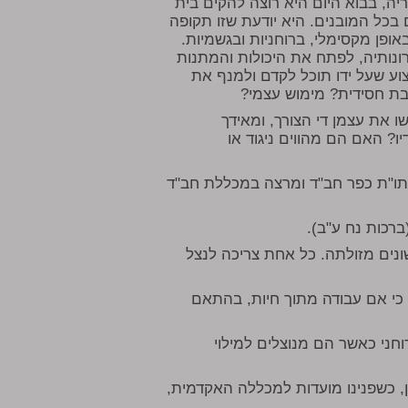
יה, בבוא היום היא רוצה להקים בית
ם בכל המובנים. היא יודעת שזו תקופה
ופן מקסימלי, ברוחניות ובגשמיות.
ותיה, לפתח את היכולות והמתנות
וע שעל ידו תוכל לקדם ולמנף את
בת חסידית? מימוש עצמי?
 את עצמן די הצורך, ומאידך
ו? האם הם מהווים ניגוד או
 תו"ת כפר חב"ד ומרצה במכללת חב"ד
ברכות נח ע"ב).
ונים מזולתה. כל אחת צריכה לנצל
 כי אם עבודה מתוך חיות, בהתאם
רוחני כאשר הם מנוצלים למילוי
ן, כשפנינו מועדות למכללה האקדמית,