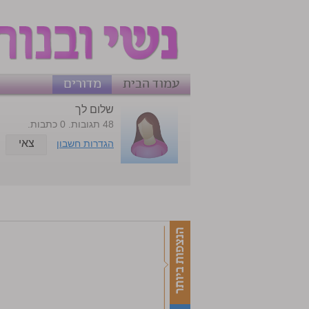
עמוד הבית
מדורים
שלום לך
48 תגובות. 0 כתבות.
צאי
הגדרות חשבון