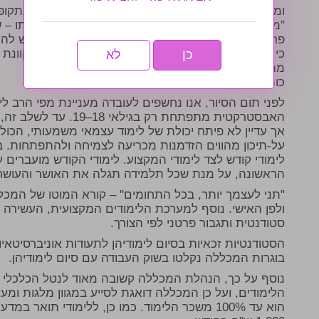
ומה באשר למגבלות תקופת הקורונה? "עקב המצב בתקופה 
"מערכת הלימודים תתקיים במודל היברידי, שמשמעותו – ש
פרונטלית בהתאם לצרכי התלמידה ותכני הלימוד". ויש לה
כי אחוזי ההצלחה שלנו גדולים פי 4 ל
כן
לא
מהמובילים בתחום".
כותרת-נותנים יותר בכל התחומים
לפני תום הסיור, אנו נחשפים לעובדה מעניינת מפי הרב ל
האבסטרקטית מתפתחת רק בג
אך עדיין לא פיתח יכולת של לימוד עצמאי משמעותי, הכול
על-תיכון מהווים הזדמנות מכריעה לצמיחה ולהתפתחות. 
לימודי קודש לצד לימודי המקצוע. לימודי הקודש מועברים ע
הראשונה, על מנת שכל תלמידה תגלה את האושר והעושר ב
"תני לעצמך יותר, בכל התחומים" – קורא המוטו של המכללה
ולפן האישי. נוסף למערכת הלימודים המקצועית, העשירה והח
סטודנטית ותגבור פרטני לפי הצורך.
הסטודנטיות זכאיות בסיום לימודיהן לתעודות אוניברסיטאי
בוגרות המכללה נקלטו בשוק העבודה עם סיום לימודיהן.
נוסף על כך, הנהלת המכללה קשובה מאוד לנטל הכלכלי הג
הלימודים, ועל כן המכללה דואגת לסייע במגוון מלגות ומ
הוא עד 100% משכר הלימוד. כמו כן, ללימודי תואר