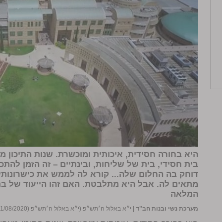
היא בחורה חסידית, איכותית ומוכשרת. שנות התיכון מ
בית חסידי, בית של שליחות, ובינתיים – זה הזמן להתכ
דוחק בה החלום שלה... קורא לה לממש את כישרונותי
מתאים לה. אבל היא מתלבטת. האם זהו הייעוד של בת
המלאה
מערכת נשי ובנות חב"ד
|
י״א באלול ה׳תש״פ (י״א באלול ה׳תש״פ (31/08/2020))