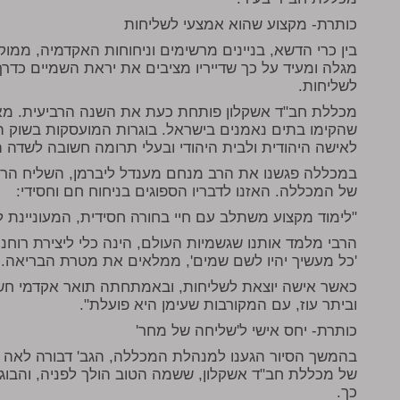
כותרת- מקצוע שהוא אמצעי לשליחות
בין כרי הדשא, בניינים מרשימים וניחוחות האקדמיה, ממוקם
מגלה ומעיד על כך שדייריו מציבים את יראת השמיים כדרך
לשליחות.
מכללת חב"ד אשקלון פותחת כעת את השנה הרביעית. מאח
שהקימו בתים נאמנים בישראל. בוגרות המועסקות בשוק ה
לאישה היהודית ולבית היהודי ובעלי תרומה חשובה לשדה 
במכללה פגשנו את הרב מנחם מענדל ליברמן, השליח הראש
של המכללה. האזנו לדבריו הספוגים בניחוח חם וחסידי:
"לימוד מקצוע משתלב עם חיי בחורה חסידית, המעוניינת ל
הרבי מלמד אותנו שגשמיות העולם, הינה כלי ליצירת רוחנ
'כל מעשיך יהיו לשם שמים', ממלאים את מטרת הבריאה.
כאשר אישה יוצאת לשליחות, ובאמתחתה תואר אקדמי חשו
וביתר עוז, עם המקורבות שעימן היא פועלת".
כותרת- יחס אישי ל'שליחה של מחר'
בהמשך הסיור הגענו למנהלת המכללה, הגב' דבורה לאה מו
של מכללת חב"ד אשקלון, ששמה הטוב הולך לפניה, והבוג
כך.