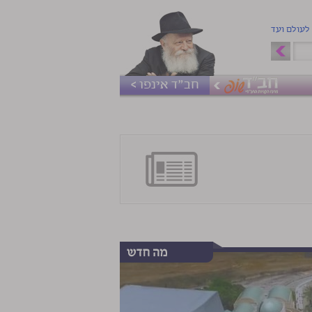
 לעולם ועד
חב"ד אינפו >