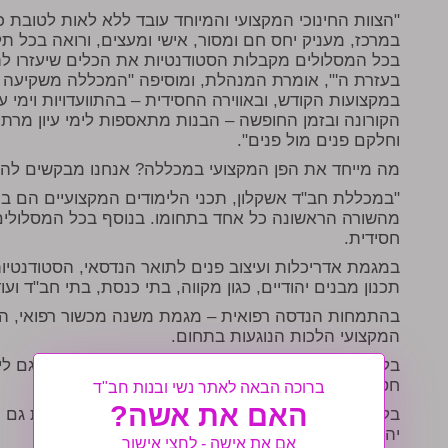
"הצוות החינוכי המקצועי והמיוחד עובד ללא לאות לטובת 
במרכז, מעניק יחס חם ומסור, אישי ומעצים, ורואה בכל 
בכל המסלולים מקבלות הסטודנטיות את הכלים שיעזרו להן
בעזרת ה'", אומרת המנהלת, ומוסיפה "המכללה משקיעה מ
במקצועות הקודש, ובאווירה החסידית – בהתוועדויות וימי 
הקורונה ובזמן החופשה – הבנות מתאספות לימי עיון מרת
וחלקם פנים מול פנים".
מה מייחד את הפן המקצועי במכללה? אנחנו מבקשים להב
"במכללת חב"ד אשקלון, תכני הלימודים המקצועיים הם ב
מהשורה הראשונה כל אחד בתחומו. בנוסף בכל המסלולים
חסידית.
במגמת אדריכלות ועיצוב פנים לתואר הנדסאי, הסטודנטיות
תכנון מבנים יהודיים, כגון מקווה, בתי כנסת, בתי חב"ד ועוד
בהתמחות הנדסה רפואית – מגמת משנה מכשור רפואי, הל
המקצועי הלכות הנוגעות בתחום.
בלימודי התואר בפסיכולוגיה, לימודי התואר משלבים גם לימ
חסידי.
ברוכה הבאה לאתר נשי ובנות חב"ד
האם את אשה?
בלימודי התואר למדעי המחשב, הסטודנטיות מקבלות גם כל
יהודים".
אם את אישה - לחצי אישור