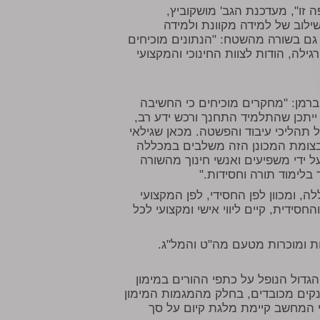
זו", מעדכנת הגב' מושקוביץ,
ילוב של למידה מקוונת ולמידה
 גם בשורה מהשטח: "הנתונים מוכיחים
עומת למידה מקוונת רגילה, הודות לצוות החינוכי והמקצועי
יברמן: "מחקרים מוכיחים כי החשיבה
ילאי 18–19. עד לשלב זה, ייתכן שהתלמיד התחנך ורכש ידע רב,
ל תהליכי עיבוד והפשטה. מכאן שגילאי
בצומת המכונן הזה משלבים במכללה
ל ידי משפיעים ואנשי חינוך מהשורה
לימוד תורה וחסידות."
, ומכוון לפן החסידי, לפן המקצועי
סידית, קיים ליווי אישי ומקצועי לכל
ות ומוכרות מטעם מה"ט והמל"ג.
דול הנופל על כתפי ההורים במימון
ענקים מכובדים, בחלק מהמגמות המימון
 במדעי המחשב קיימת מלגת קיום על סך