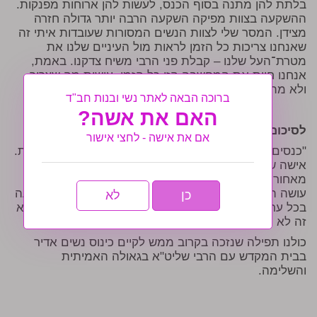
בלתת להן מתנה בסוף הכנס, לעשות להן ארוחות מפנקות.
ההשקעה בצוות מפיקה השקעה הרבה יותר גדולה חזרה
מצידן. המסר שלי לצוות הנשים המסורות שעובדות איתי זה
שאנחנו צריכות כל הזמן לראות מול העיניים שלנו את
מטרת־העל שלנו – קבלת פני הרבי משיח צדקנו. באמת,
אנחנו חיות את המחשבה הזו כל הזמן. עושות מה שצריך
ולא מתפשרות".
ברוכה הבאה לאתר נשי ובנות חב"ד
האם את אשה?
לסיכום
אם את אישה - לחצי אישור
"כנסים מעין אלו דורשים הרבה מאוד חשיבה בכמה חזיתות.
אישה שמגיעה לכנס לא משערת בכלל כמה השקעה יש
מאחורי כל מה שהיא מקבלת. הצוות שעומד מאחורי זה
עושה הכל כדי שהכנס יהיה מוצלח מכל הבחינות, ההשקעה
כן
לא
בכל ערב כזה היא עצומה וללא הגב החזק של הרבי שליט"א
זה לא היה יכול לקרות. הכל בשבילו והכל בזכותו".
כולנו תפילה שנזכה בקרוב ממש לקיים כינוס נשים אדיר
בבית המקדש עם הרבי שליט"א בגאולה האמיתית
והשלימה.