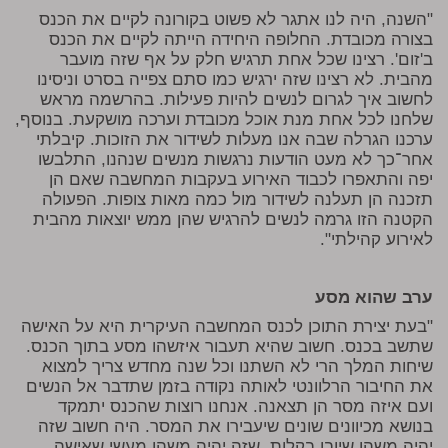
"השנה, היה לנו אתגר לא פשוט בקורונה לקיים את הכנס
בצורה מכובדת. החלופה היחידה הייתה לקיים את הכנס
ב'זום'. רצינו שכל אחת תרגיש חלק על אף שזה מועבר
מהבית. לא רצינו שזה ירגיש כמו סתם צפייה בסרט וניסינו
לחשוב איך לגרום לנשים להיות פעילות. בהרשמה מראש
שלחנו לכל אחת מנת אוכל מכובדת וערכה מושקעת. בנוסף,
ערכנו הגרלה שבה אנו מעלות לשידור את הזוכות. קיבלתי
אחר־כך לא מעט הודעות נרגשות מנשים שנהנו, התלבשו
יפה והתאפרו לכבוד האירוע בעקבות המחשבה שאם הן
תזכנה הן תעלנה לשידור מול כמה מאות צופות. הפעולה
הקטנה הזו גרמה לנשים להרגיש שהן ממש יוצאות מהבית
לאירוע קהילתי".
ערב שהוא מסע
"בעת יצירת התוכן לכנס המחשבה העיקרית היא על האישה
שתשב בכנס. חשוב שהיא תעבור איזשהו מסע בתוך הכנס.
שיחות המלך הרי לא השתנו וכל שנה מחדש צריך למצוא
את החיבור הרלוונטי לאותה נקודה בזמן שתדבר אל הנשים
ועם איזה מסר הן תצאנה. אנחנו רוצות שהכנס יתמקד
בנושא מכיוונים שונים שיעבירו את המסר. היה חשוב שזה
יהיה משהו שיובן בקלות, שזה יהיה משהו מעשי שאישה