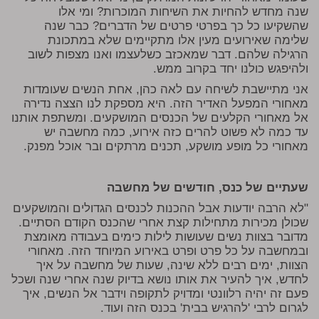
שנה מחדש להחיות את השיחות המוכרות? ומי אלו
שהשקיעו כל כך בפרטי פרטים של הדברים? כבר שנה
שלימה שאירועים מעין אלו מתקיימים שלא במתכונת
הרגילה שלהם. דבר שמאכזב כשלעצמו ואנו מצפות לשוב
ולהיפגש כולנו יחד בקרוב ממש.
אני מתיישבת לשיחה עם לאה כהן, אחת הנשים שעומדות
מאחורי המפעל האדיר הזה. היא מספקת לנו הצצה נדירה
אל מאחורי הקלעים של הכנסים המושקעים. ומשתפת אותנו
עד כמה לא פשוט להרים כזה אירוע, כמה מחשבה יש
מאחורי כל מופע מושקע, תכנים מרתקים ובר אוכל מפנק.
שעתיים של כנס, חודשים של מחשבה
"לא הרבה יודעות אבל ההכנות לכנסים הגדולים והמושקעים
שכולן מכירות מתחילות קצת אחרי שהכנס הקודם הסתיים.
מדובר בצוות נשים שעושות לילות כימים בעבודה מאומצת
ובמחשבה על כל פרט ופרט באירוע המיוחד הזה. מאחורי
הצוות, ימים רבים ללא שינה, שעות של מחשבה על איך
לחדש, איך להעיר את אותו נושא בדיוק שנה אחרי שנה ושכל
פעם זה יהיה רלוונטי ומדויק לתקופה וידבר אל הנשים, איך
לגרום לרבי 'להרגיש בבית' בכנס הזה ועוד.