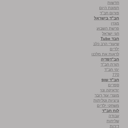
חדשות
תמונת היום
פורום חב"ד
חב"ד בישראל
מגזין
פרשת השבוע
חגי ישראל
חבד Tube
שיעורי הרב כלב
ילדים
לראות את מלכנו
חב"דפדיה
תורת חב"ד
ימי חב"ד
770
חב"ד שופ
ספרים
יודאיקה ונוי
מוצרי עור רובר
ציציות וטליתות
משחקי ילדים
לוח חב"ד
עבודה
שליחות
דירות