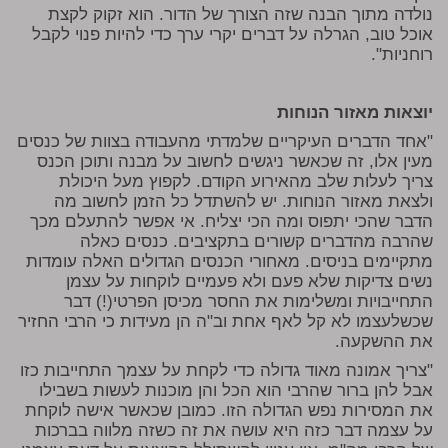
נולדה מתוך הבנה שזה הצורך של הדור. הוא זקוק לקצת
אוכל טוב, הגרלה על דברים יקרי ערך כדי להיות פנוי לקבל
רוחניות".
יוצאות מאזור הנוחות
"אחד הדברים העיקריים שלמדתי מהעבודה בצוות של כנסים
מעין אלו, זה שכאשר ניגשים לחשוב על מבנה ותוכן הכנס
צריך לעלות שלב מהאירוע הקודם. לקפוץ מעל היכולת
ולצאת מאזור הנוחות. יש להשתדל כל הזמן לחשוב מה
הדבר שהכי יתפוס ומה הכי יצליח. אי אפשר להתעלם מכך
שהרבה מהדברים קשורים בתקציבים. כנסים כאלה
מתקיימים בניסים. מאחורי הכנסים הגדולים האלה עומדות
נשים צדיקות שלא פעם ולא פעמיים לוקחות על עצמן
התחייבויות ומשלימות את החסר מכיסן הפרטי(!) דבר
שכשלעצמו לא קל לאף אחת וב"ה הן מעידות כי הרבי החזיר
את ההשקעה.
"צריך אמונה מאוד גדולה כדי לקחת על עצמך התחייבות כזו
אבל להן ברור שהרבי הוא הכל והן מוכנות לעשות בשבילו
את המסירות נפש הגדולה הזו. כמובן שכאשר אישה לוקחת
על עצמה דבר כזה היא עושה את זה כשזה מלווה בברכות