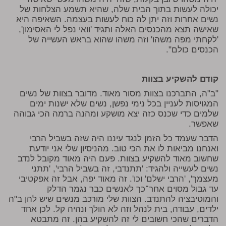
יכולה לעשות בתוך הבית שלה, שהיא תשמע הצלחות של
נשים אחרות וזה יתן לה כוח לעשות בעצמה. השאיפה היא
שאישה תצא מהכנסים האלה ותגיד 'וואי נפל לי האסימון',
'לקחתי מפה משהו' וזה משהו שהוא בראש העשייה של
הכנסים כולם".
קודם להשקיע בצוות
"ב"ה, התברכנו בצוות מסור מאוד. מדובר בצוות של נשים
המגויסות לעניין בכל נימי נפשן, נשים שלא ישנות ימים
שלמים כדי שכנס כזה יצא מושקע ומהנה ברמה הכי גבוהה
שאפשר.
הדבר שעמד כל הזמן לנגד עיננו היה שזה בשביל הרבי
ואנחנו מביאות לו את הכי טוב. מהניסיון שלי אני יודעת
שחשוב מאוד להשקיע בצוות. פעם היה מאוד מקובל לנדב
נשים לעשייה ולהגיד: 'תתנדבי, זה בשביל הרבי', 'תתני
מעצמך', 'הרבי ישלם' וכו'. זה מאוד יפה, אבל זה אפקטיבי
עד גבול מסוים אחר־כך לאנשים כבר נגמר הדלק
והמוטיבציה להתנדב. הצוות שלי מורכב מנשים שיש להן ב"ה
ילדים, עבודה, בית לנהל וזה לא הולך ונהיה קל. לכן אחד
הדברים שהכי חשובים לי זה להשקיע בהן. זה מתבטא