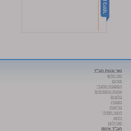
נשי ובנות חב"ד
מה חדש
פורום
המטבח החבדי
אחות התמימים
בלוגים
מגאזין
בריאות
חינוך חסידי
וידאו
סטיילינג
חב"ד אינפו