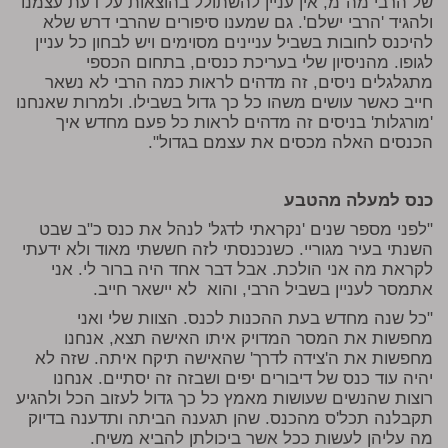
של הרבי מה"מ, אין עניין להשתולל בהוצאות על דעת עצמנו
ולהגיד 'הרבי ישלם'. גם שמענו סיפורים שהרבי דרש שלא
להיכנס לחובות בשביל עניינים מסוימים ויש לבחון כל עניין
לגופו. מהניסיון שלי בעריכת כנסים, בתחום הכספי
מתגלגלים ניסים, זה מדהים לראות כמה הרבי לא נשאר
חייב כאשר עושים משהו כל כך גדול בשבילו. ולמרות שאנחנו
'מורגלות' בניסים זה מדהים לראות כל פעם מחדש איך
הכנסים האלה מכסים את עצמם בגדול".
כנס למעלה מהטבע
"לפני מספר שנים 'נקראתי לדגל' לנהל את כנס כ"ב שבט
השנתי בעיר מגוריי. כשנכנסתי לזה חששתי מאוד ולא ידעתי
לקראת מה אני הולכת. אבל דבר אחד היה ברור לי. אני
אתמסר לעניין בשביל הרבי, והוא לא יישאר חייב.
"כל שנה מחדש בעת ההכנות לכנס. הצוות שלי ואני
מחפשות את המסר המדויק איתו האישה תצא, אנחנו
מחפשות את ה'צידה לדרך' שהאישה תיקח איתה. שזה לא
יהיה עוד כנס של דיבורים יפים ושבזה זה יסתיים. אנחנו
רוצות שהנשים שעושות מאמץ כל כך גדול לעזוב הכל ולהגיע
תקבלנה תכל'ס מהכנס. שהן תגענה הביתה ותדענה בדיוק
מה עליהן לעשות ככל אשר ביכולתן להביא משיח.