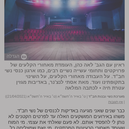
הגדלה
ראיון עם הגב' לאה כהן, העומדת מאחורי הקלעים של
פרויקטים ותחומי עשייה נשיים רבים, כמו ארגון כנסי נשי
חב"ד. על העבודה מאחורי הקלעים, על השינוי
בתקופתינו ועוד. מאת אסתי לנצ'נר, באדיבות מגזין
עטרת חיה •
לכתבה המלאה
מערכת נשי ובנות חב"ד
|
ט׳ באייר ה׳תשפ״א (ט׳ באייר ה׳תשפ״א (21/04/2021))
|
אין תגובות
כבר שנים שאני מגיעה באדיקות לכנסים של נשי חב"ד.
משהו באירועים המושקעים האלה עד לפרטים הקטנים לא
נותן לי להפסיד אותם. לא פעם שאלתי את עצמי. מי המוח
שעומד מאחורי הרעיונות המרתקים, מי זאת שמצליחה כל