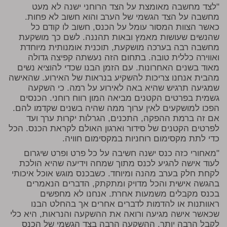
"לצד מחשבה מאומצת על הצד הרוחני ישנה לא מעט
מחשבה על הצד הגשמי של הערב והוא חשוב לא פחות.
כאשר הצוות המסור עומל על הכנס, חשוב לו קודם כל
שהנשים שעושות מאמץ ובאות תהננה. לשם כך מושקעת
מחשבה רבה בערכה מושקעת, תוכנית אומנותית מיוחדת
ואווירה כללית טובה. בתחום הזה נעשתה קפיצה גדולה
מאוד בשנים האחרונות. עם הזמן הבנו שכדי להוציא נשים
מהבית אנחנו צריכות להשקיע בנראות של האירוע. שהאישה
שמגיעה תרגיש שהיא באה לאירוע על רמה. כי השקעה
גשמית בפרטים הקטנים מביאה המון רווח רוחני. הכנסים
הפכו למושקעים לאין ערוך ממה שהיה בשנים שקדמו להם.
אם זה ברמת ההפקה, התכנים, הגרלות יקרות ערך ועד
לפרטים הקטנים של סידור וארגון האולם לקראת הכנס. הכל
כדי לתת מקסימום רוחניות במקסימום חוויה.
"מאחורי כזה כנס ישנה חשיבה על כל פרט ופרט שיגרום
לעוד אישה להגיע לכנס מתוך שמחה וידיעה שהיא הולכת
לקחת חלק בערב מהנה ומיוחד. כשבכנס מוגש אוכל איכותי
בהגשה אישית והכל מדויק ומתקתק, הדברים הנאמרים
בכנס מקבלים משמעות אחרת. אנחנו לא מחפשים
ראוותנות או להדמות לדברים אחרים אך בהחלט הבנו
שכאשר אישה מגיעה ורואה את ההשקעה והנראות, היא כלי
לקבל הרבה יותר. ההשקעה הרבה בצד הגשמי של הכנס