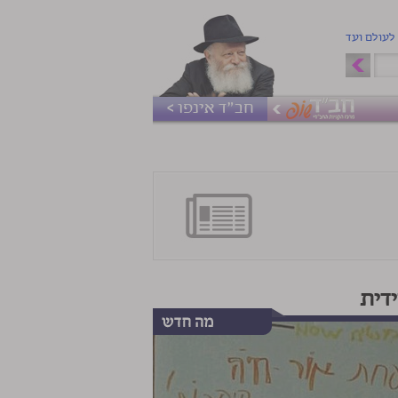
 לעולם ועד
חב"ד אינפו >
דית