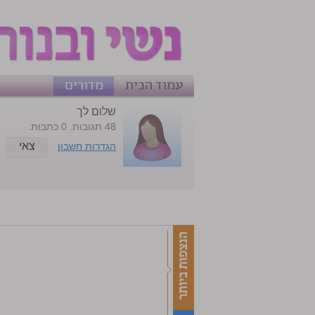
עמוד הבית
מדורים
שלום לך
48 תגובות. 0 כתבות.
צאי
הגדרות חשבון