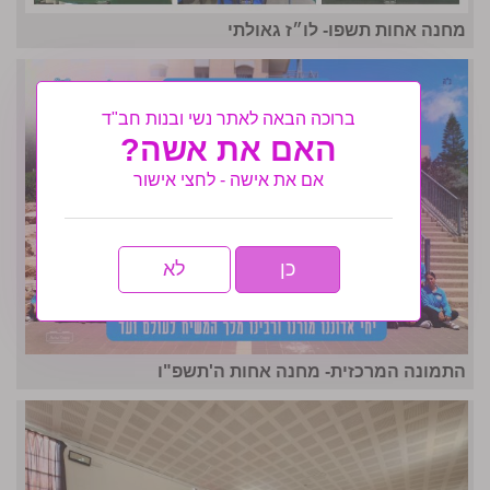
מחנה אחות תשפו- לו״ז גאולתי
ברוכה הבאה לאתר נשי ובנות חב"ד
האם את אשה?
אם את אישה - לחצי אישור
כן
לא
התמונה המרכזית- מחנה אחות ה'תשפ"ו