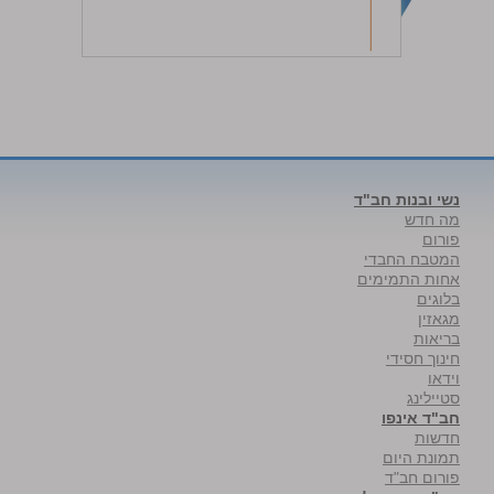
נשי ובנות חב"ד
מה חדש
פורום
המטבח החבדי
אחות התמימים
בלוגים
מגאזין
בריאות
חינוך חסידי
וידאו
סטיילינג
חב"ד אינפו
חדשות
תמונת היום
פורום חב"ד