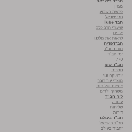
חב"ד בישראל
מגזין
פרשת השבוע
חגי ישראל
חבד Tube
שיעורי הרב כלב
ילדים
לראות את מלכנו
חב"דפדיה
תורת חב"ד
ימי חב"ד
770
חב"ד שופ
ספרים
יודאיקה ונוי
מוצרי עור רובר
ציציות וטליתות
משחקי ילדים
לוח חב"ד
עבודה
שליחות
דירות
חב"ד בעולם
חב"ד בישראל
"חב"ד בעולם