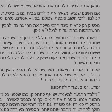
מכאן אנחנו צריכות לקחת את ההוראה שאי אפשר להשאיר 
אם חשבנו שנגיע ונשאיר את הילדים בבית עם בייביסיטר, 
לכולם! ולרבי חשוב ואכפת שכולם יבואו – אנשים, נשים וט
מספיק רק לראות כיצד הרבי מייקר את ההגעה כדי להבין
ההשתתפות בהתוועדות לרגל י״א ניסן.
״באותה שנה הרבי התוועד גם בליל י״ג ניסן וציין שהגיעה 
שהתקיימה ברוסיה באותו יום, התוועדות שחסידים קיימו. וה
במצב של סכנה ופחד מאימת השלטונות – הם הבינו שצרי
שישנם יהודים שהתוועדו למרות שהיו במצב של סכנה ופחד
כמה וכמה מי שנמצא במקום שאין לו בעיה להגיע בלי סכנ
הרי זה משובח!
אז, ב״ה, אנחנו נמצאות במצב שבו אין לנו מגבלה ואין סכ
בוטלו… אז ודאי שכל אחת ואחת צריכה להגיע ולא רק לה
בכמות ובאיכות, כמו שהרבי כותב!״
עוד… ימים, צריך להתכונן!
״מלבד ההגעה למעמד, יש אף להתכונן. כמו שלפני כל מא
חתונה אנחנו סופרות את הימים וכך זה מכניס לאווירה – ב
בתפקידי כמורה אני סופרת עם תלמידותיי את הימים לקראת 
הולך לקרות, זה מחבר אותנו יותר, הספירה מעוררת בנו צ