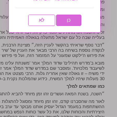
פרק קכ״א זה הפרק היחיד שבו נאמר ״שיר למעלות״.
ומה זה אומר שיר למעלות? לעומת שיר המעלות?
מבאר הרבי באותה התוועדות שאותה מעלה (שיר למעלות)
כן
לא
והעלייה הזו מתבטאת דווקא בשנת המאה ועשרים.
זכינו והשנה אנו מתחילים לומר פרק זה, דבר ודאי שכל אח
בעלייה שבה כל עם ישראל מתעלה בגאולה האמיתית והש
״דבר נוסף שראיתי בהקשר לעניין הזה,״ מציינת הרבני
לנקודה נוספת בשיחה בה הרבי מבאר את העניין של 'שיר
את פירוש ה'ילקוט שמעוני' על המזמור הזה, ועל פי פירו
מובא ב'מדרש תהילים' שדוד המלך אמר 'משנתת עלינו מעלה 
לשיעבוד מלכויות'. ומוסבר שם במדרש שדוד המלך אמר ז
ידי משיח – זו גאולה שאין אחריה גלות. הרבי מצטט את ה
30 מעלות שיהיו למלך המשיח, כידוע שהמלכות נקנית ב–30 מעלות!״.
כמו שמתאים למלך
״השנה, בשנת המאה ועשרים זהו זמן מיוחד להביא להתג
לאור מה שהסברנו קודם, זהו זמן מיוחד ומסוגל להתגלות מש
ההשתתפות במעמד הגדול יעסיק אותנו מבוקר עד ערב בלי
היצירתיות והכוחות שלנו, את כל עשר כוחות הנפש במחשבה