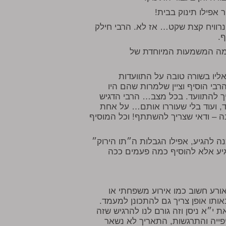
אפילו תינוק בבית!
נרוויח קצת שקט… אז לא. הרבי חילק
ף.
 מה המשמעות המיוחדת של
אליו בשורה טובה על התוועדות
רבי הוסיף וציין שלמרות שהם היו
ך להתוועד. בכל מצב… הרבי הדגיש
, ועוד בלי שעוררו אותם… על אחת
ה – ודאי שצריך להשתתף! וכל המוסיף
נה להגיע, אפילו הגבלות ה״תו הירוק״
גיע אלא להוסיף כמה פעמים ככה
ורע חשוב כמו אירוע משפחתי או
אותו אופן צריך גם להתכונן למעמד.
י״א ניסן וזה גורם לנו להרגיש שזה
יפייה והתרגשות, התאריך לא נשאר