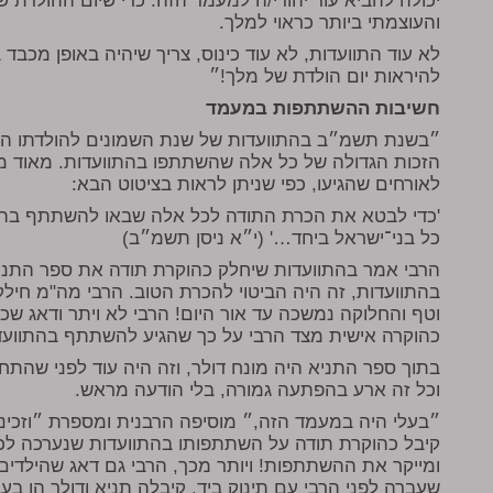
יכולה להביא עוד יהודי/ה למעמד הזה. כדי שיום ההולדת
והעוצמתי ביותר כראוי למלך.
לא עוד התוועדות, לא עוד כינוס, צריך שיהיה באופן מכבד 
להיראות יום הולדת של מלך!״
חשיבות ההשתתפות במעמד
״בשנת תשמ״ב בהתוועדות של שנת השמונים להולדתו התיי
הזכות הגדולה של כל אלה שהשתתפו בהתוועדות. מאוד מע
לאורחים שהגיעו, כפי שניתן לראות בציטוט הבא:
'כדי לבטא את הכרת התודה לכל אלה שבאו להשתתף בה
כל בני־ישראל ביחד…' (י״א ניסן תשמ״ב)
הרבי אמר בהתוועדות שיחלק כהוקרת תודה את ספר התנ
בהתוועדות, זה היה הביטוי להכרת הטוב. הרבי מה"מ חיל
וטף והחלוקה נמשכה עד אור היום! הרבי לא ויתר ודאג ש
כהוקרה אישית מצד הרבי על כך שהגיע להשתתף בהתוועד
בתוך ספר התניא היה מונח דולר, וזה היה עוד לפני שהתח
וכל זה ארע בהפתעה גמורה, בלי הודעה מראש.
״בעלי היה במעמד הזה,״ מוסיפה הרבנית ומספרת ״וזכינו 
קיבל כהוקרת תודה על השתתפותו בהתוועדות שנערכה לכבו
ומייקר את ההשתתפות! ויותר מכך, הרבי גם דאג שהילדים י
שעברה לפני הרבי עם תינוק ביד, קיבלה תניא ודולר הן בעב