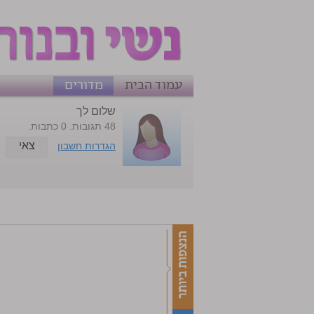
עמוד הבית
מדורים
שלום לך
48 תגובות. 0 כתבות.
צאי
הגדרות חשבון