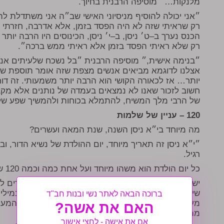
מלנקות…״ מוסיפה הרבנית בחיוך.
״אני יכולה להוסיף מניסיוני האישי שב״ה אני משתדלת לה
רק שראיתי שזה לא היה הפסד בזמן, אלא אדרבה, חזרתי ע
הכנס נערך ב–ט׳ ניסן, ב–י׳ ניסן, הכינוסים היו הרבה יות
רק שלא ראיתי הפסד בזמן אלא ראיתי ממש ברכה״.
״בנימה אישית,״ מוסיפה הרבנית ״בל נשכח שלעיתים אנח
אצלנו לדוגמא מביאים אנשים מצפת שזה אומר תוספת של
יותר… אז לכאורה הקושי הוא הרבה יותר משמעותי. זה ד
חשוב לזכור שאנו לא נמצאים בעמדה של נותנים אלא מקב
של הרבי מלך המשיח, להתמלא בכוחות ולהמשיך שפע של 
120 – עניין של שלמות
מה מיוחד בי״א ניסן השנה, שנת המאה ועשרים?
״י״א ניסן זה תאריך מיוחד, יום ההולדת של נשיא הדור, וב
רגיל.
כל יום הולדת הוא משהו מיוחד ועל אחת כמה וכמה 120 שנה שזה מספר המציין שלמות.
יש שיחה נפלאה בה הרבי מדבר על שנת המאה ועשרים ל
שיחה הרבי מציין כי הפרק הבא שנתחיל לומר פותח במילי
ברוכה הבאה לאתר נשי ובנות חב"ד
מעניין – הפרק הקודם, פרק ק״כ פותח במילים ״שיר המעל
האם את אשה?
מתחילים באות ה׳.
אם את אישה - לחצי אישור