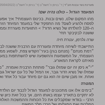
מערכת נשי ובנות חב"ד
|
ד׳ בניסן ה׳תשפ״ב (ד׳ בניסן ה׳תשפ״ב (05/04/2022))
המעמד הגדול – כולנו נהיה שם!
מהו המקום שלנו, נשים ובנות, בכינוס העוצמתי? איך אפשר
לפסח ולהגיע לשם? מה התפקיד שלי במעמד המיוחד הזה? 
ה–120 להולדתו של נשיא הדור? > התוועדות מעוררת ומ
שושנה לבקיבקר תחי'
שרה גלרמן, עטרת חיה
התיישבתי לשיחה מיוחדת ומעוררת עם הרבנית שושנה לב
״רמת מנחם״ (מנחם בגין) בעיר־הקודש צפת, לשמוע ממנה
העוצמתי, על המשמעות וההשפעה שיש להשתתפות במעמ
מאיתנו לקראת המאורע.
״י״א ניסן זה יום שמזלו גובר״ פותחת הרבנית ואומרת. ״מז
שמזלו של נשיא הדור גובר, אז המזל של כל עם ישראל גוב
ואחת. אז מובן שיום זה הוא גם יום מיוחד עבור כל אחד ו
המטרה
״בימים אלו אנו מתכוננים למעמד הגדול לכבוד יום הולדת
לא יתקיים בתאריך עצמו באותו היום, אך בכל זאת כיוון שז
הרבי – בוודאי שמקבלים את כל הכוחות וההמשכות האלוק
המלכות ואת התגלותו של הרבי מלך המשיח.