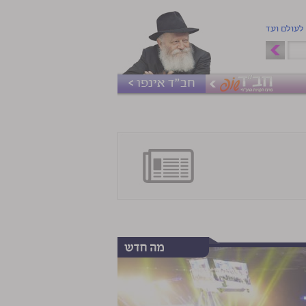
 לעולם ועד
חב"ד אינפו >