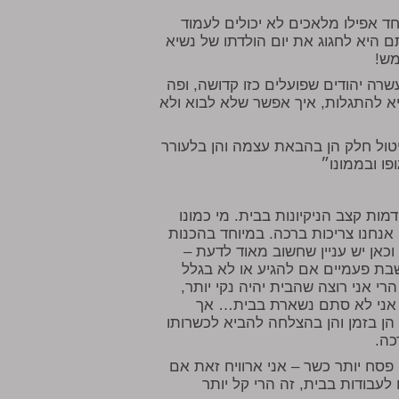
ד אפילו מלאכים לא יכולים לעמוד
 היא לחגוג את יום הולדתו של נשיא
מש!
רה יהודים שפועלים כזו קדושה, ופה
א להתגלות, איך אפשר שלא לבוא ולא
יטול חלק הן בהבאת עצמה והן בלעורר
ו ובממונו״
מות קצב הניקיונות בבית. מי כמונו
 אנחנו צריכות ברכה. במיוחד בהכנות
כאן יש עניין שחשוב מאוד לדעת –
בת פעמיים אם להגיע או לא בגלל
י אני רוצה שהבית יהיה נקי יותר,
! אני לא סתם נשארת בבית… אך
 הן בזמן והן בהצלחה להביא לכשרותו
כה.
ח פסח יותר כשר – אני ארוויח זאת אם
בודות בבית, זה הרי קל יותר