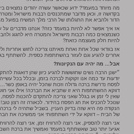
מה מיוחד במעמד? ידוע שכאשר עשרה יהודים נמצאים ביח
בקדושה זו, וכאן מדובר שמתכנסים רבבות מישראל ומטרתם
הדור ולהביא את התגלותו של הרבי מלך המשיח בפועל מ
אז איך אפשר לא להיות במעמד כזה? אנחנו מדברים על עש
כשנמצאים כמה רבבות מישראל והמטרה היא לחגוג ולהבי
להיות חלק מעוצמה כזאת?
אז בוודאי שכל אחת ואחת מאיתנו צריכה לחוש אחריות ול
אחרים להגיע וגם לעזור בהשתתפות כספית. להשתתף בגופ
אבל… מה יהיה עם הנקיונות?
״ישנן הרבה נשים שחוששות להגיע כיוון שהן דואגות להתקד
יודעות עד כמה אנו זקוקות לברכה בזמן, ובכלל בכל עשייה
לפסח נדרשת ברכה גדולה וזכות שהכל יהיה באופן כשר… ו
דווקא ההשתתפות היא זו שתביא את הברכה! אילו אני חוש
שאין לי זמן או בגלל שאני צריכה להתקדם להכנות לפסח, הר
שנוכל להכניס את חג הפסח בהידור. לכאורה זה רצון טוב
הנקודה פה היא שזה בדיוק העניין. בשביל שתהיה לי ברכה
של הבית – דווקא על ידי השתתפותי אני ממשיכה את הבר
אני רוצה להספיק, אני רוצה להרוויח זמן, אני רוצה להרווי
אגיע! יותר טוב שאשתתף במעמד ואמשיך את ברכת השם לע