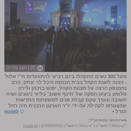
25 | הצג גלריה
מעל 300 נשים התקהלו ביום רביעי להתוועדות ח"י אלול
- הכנה לשנת הקהל בבית הכנסת היכל לוי יצחק. הרב
נחמנסון הרצה על מצוות הקהל, יפוש ברכהן ולירון
סלומון ביצעו הפקה של 'תיכף אשוב' בליווי ניגונים ושיח
תשובה ונערך טקס קבלת פנים למשפחות החדשות
שהצטרפו לקהילה על-ידי יו"ר הארגון הרבנית חיה רחל
הנדל
•
לתמונות
מערכת נשי ובנות חב"ד
|
י״ט באלול ה׳תשפ״ב (י״ט באלול ה׳תשפ״ב (15/09/2022))
|
אין תגובות