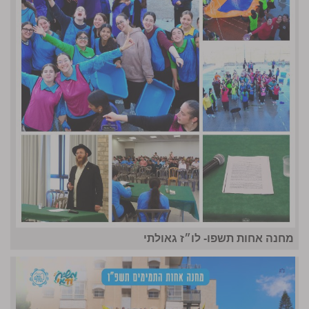
מחנה אחות תשפו- לו״ז גאולתי