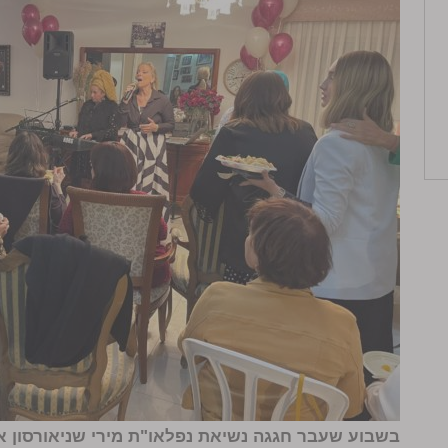
בשבוע שעבר חגגה נשיאת נפלאו"ת מירי שניאורסון א