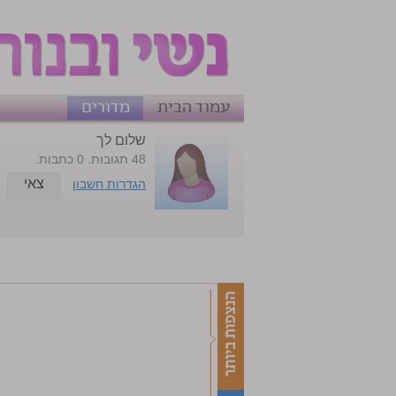
עמוד הבית
מדורים
שלום לך
48 תגובות. 0 כתבות.
צאי
הגדרות חשבון