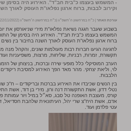
- המשמש בעצמו כ"בית חב"ד". האירוע היה בסימן של
וקירוב לבבות, ברוח ארגון נפלאו"ת העוסק לאורך השנה
עורכת האתר
|
כ״ח במרחשוון ה׳תשפ״ג (כ״ח במרחשוון ה׳תשפ״ג (22/11/2022))
בשבוע שעבר חגגה נשיאת נפלאו"ת מירי שניאורסון את יו
המשמש בעצמו כ"בית חב"ד". האירוע היה בסימן של התוועד
ברוח ארגון נפלאו"ת העוסק לאורך השנה בחיבור בין נשים 
לחגיגה הגיעו חברות רבות מעולמות שונים, והקהל מנה מנ
תקשורת, זמרות, רבניות, שליחות, מרצות, משפיעניות ועוד.
הערב המוסיקלי כלל מופעי שירה וברכות, בניצוחן של הזמר
לוי, וליאת יצחקי. מהר מאד הפך האירוע למסיבת ריקודים
הלבבות.
בין הנשים שכיבדו את האירוע בברכות ובריקודים – ח"כ שו
נטלי דדון, אשת התקשורת דנה ורון, מירי בן דוד, אשת הת
קורס, מעצבת האופנה טל סבג, סא״ל במיל ויור עמותת פיק
אדם, אשת היח"צ שרי יהל, העיתונאית שלהבת חסדיאל, ד"
עטי פלדמן ועוד.