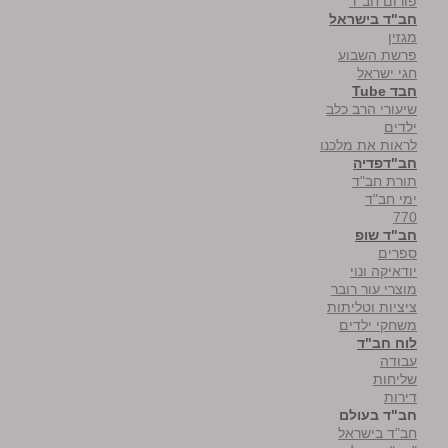
פורום חב"ד
חב"ד בישראל
מגזין
פרשת השבוע
חגי ישראל
חבד Tube
שיעורי הרב כלב
ילדים
לראות את מלכנו
חב"דפדיה
תורת חב"ד
ימי חב"ד
770
חב"ד שופ
ספרים
יודאיקה ונוי
מוצרי עור רובר
ציציות וטליתות
משחקי ילדים
לוח חב"ד
עבודה
שליחות
דירות
חב"ד בעולם
חב"ד בישראל