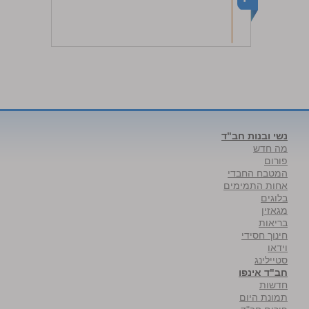
נשי ובנות חב"ד
מה חדש
פורום
המטבח החבדי
אחות התמימים
בלוגים
מגאזין
בריאות
חינוך חסידי
וידאו
סטיילינג
חב"ד אינפו
חדשות
תמונת היום