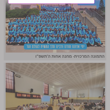
התמונה המרכזית- מחנה אחות ה'תשפ"ו