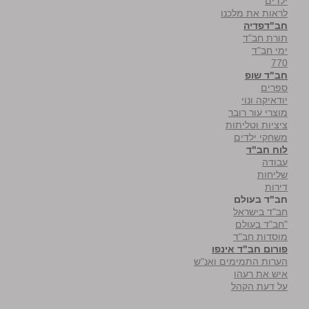
ילדים
לראות את מלכנו
חב"דפדיה
תורת חב"ד
ימי חב"ד
770
חב"ד שופ
ספרים
יודאיקה ונוי
מוצרי עור רובר
ציציות וטליתות
משחקי ילדים
לוח חב"ד
עבודה
שליחות
דירות
חב"ד בעולם
חב"ד בישראל
"חב"ד בעולם
מוסדות חב"ד
פורום חב"ד אינפו
הערות התמימים ואנ"ש
איש את רעהו
על דעת הקהל