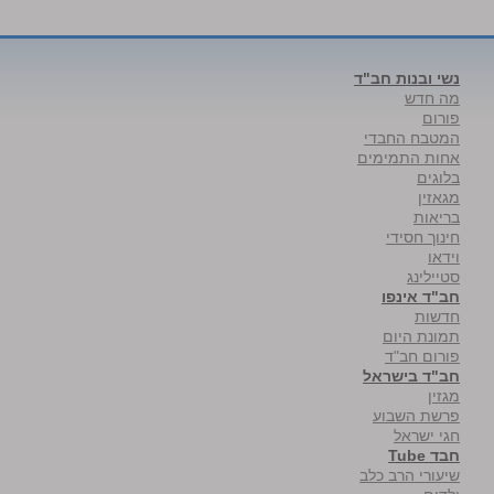
נשי ובנות חב"ד
מה חדש
פורום
המטבח החבדי
אחות התמימים
בלוגים
מגאזין
בריאות
חינוך חסידי
וידאו
סטיילינג
חב"ד אינפו
חדשות
תמונת היום
פורום חב"ד
חב"ד בישראל
מגזין
פרשת השבוע
חגי ישראל
חבד Tube
שיעורי הרב כלב