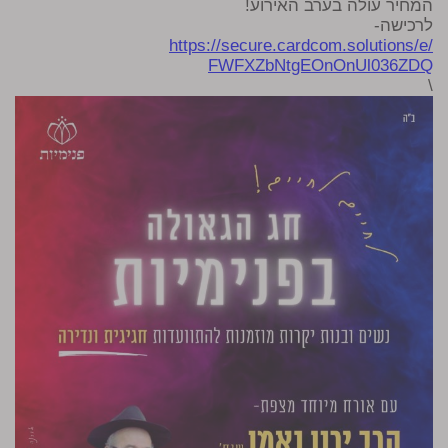
המחיר עולה בערב האירוע!
לרכישה-
https://secure.cardcom.
solutions/e/
FWFXZbNtgEOnOnUl036ZDQ
\