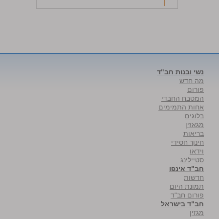
נשי ובנות חב"ד
מה חדש
פורום
המטבח החבדי
אחות התמימים
בלוגים
מגאזין
בריאות
חינוך חסידי
וידאו
סטיילינג
חב"ד אינפו
חדשות
תמונת היום
פורום חב"ד
חב"ד בישראל
מגזין