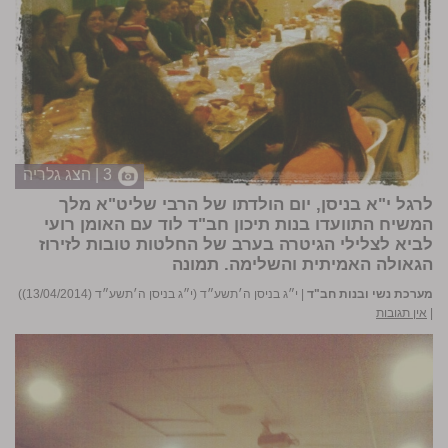
3 | הצג גלריה
לרגל י"א בניסן, יום הולדתו של הרבי שליט"א מלך
המשיח התוועדו בנות תיכון חב"ד לוד עם האומן רועי
לביא לצלילי הגיטרה בערב של החלטות טובות לזירוז
הגאולה האמיתית והשלימה. תמונה
מערכת נשי ובנות חב"ד
|
י״ג בניסן ה׳תשע״ד (י״ג בניסן ה׳תשע״ד (13/04/2014))
|
אין תגובות