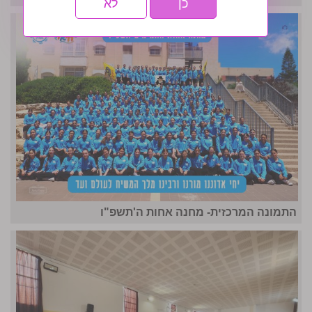
כן
לא
התמונה המרכזית- מחנה אחות ה'תשפ"ו