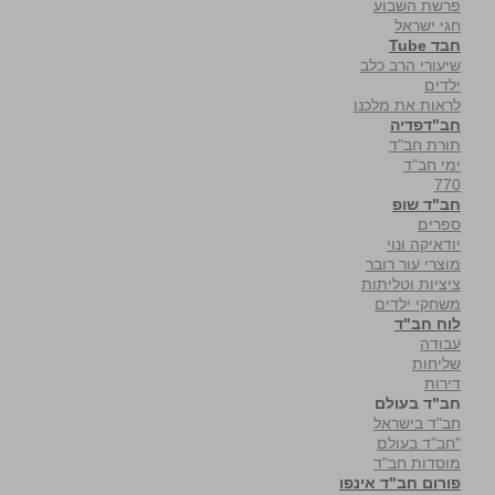
פרשת השבוע
חגי ישראל
חבד Tube
שיעורי הרב כלב
ילדים
לראות את מלכנו
חב"דפדיה
תורת חב"ד
ימי חב"ד
770
חב"ד שופ
ספרים
יודאיקה ונוי
מוצרי עור רובר
ציציות וטליתות
משחקי ילדים
לוח חב"ד
עבודה
שליחות
דירות
חב"ד בעולם
חב"ד בישראל
"חב"ד בעולם
מוסדות חב"ד
פורום חב"ד אינפו