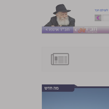
 לעולם ועד
חב"ד אינפו >