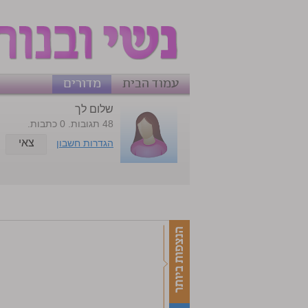
עמוד הבית
מדורים
שלום לך
48 תגובות. 0 כתבות.
צאי
הגדרות חשבון