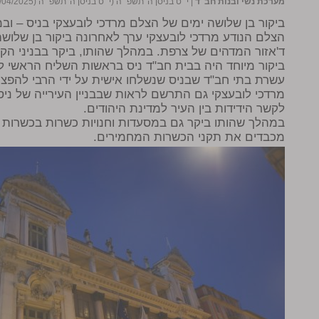
מערכת נשי ובנות חב"ד
|
י״ט בניסן ה׳תשפ״ה (י״ט בניסן ה׳תשפ״ה (17/04/2025))
ביקור בן שלושה ימים של הצלם מרדכי לובעצקי בניס – ובמ
הצלם הנודע מרדכי לובעצקי ערך לאחרונה ביקור בן שלושה 
ד'אזור המדהים של צרפת. במהלך שהותו, ביקר בבניני הק
ביקור מיוחד היה בבית חב"ד ניס בראשות השליח הראשי ל
עשרת בתי חב"ד שבניס שנשלחו אישית על ידי הרבי להפצת 
מרדכי לובעצקי גם התרשם לראות שבבניין העירייה של ניס
לקשר הידידות בין העיר למדינת היהודים.
במהלך שהותו ביקר גם במסעדות וחנויות כשרות בכשרות ל
מכבדים את תקני הכשרות המחמירים.