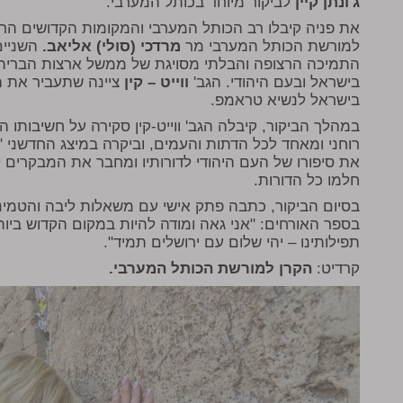
ג'ונתן קיין
לביקור מיוחד בכותל המערבי.
את פניה קיבלו רב הכותל המערבי והמקומות הקדושים הר
למורשת הכותל המערבי מר
מרדכי (סולי) אליאב.
השניים
התמיכה הרצופה והבלתי מסויגת של ממשל ארצות הברית
בישראל ובעם היהודי. הגב'
ווייט – קין
ציינה שתעביר את 
בישראל לנשיא טראמפ.
במהלך הביקור, קיבלה הגב' ווייט-קין סקירה על חשיבותו
רוחני ומאחד לכל הדתות והעמים, וביקרה במיצג החדשני 
את סיפורו של העם היהודי לדורותיו ומחבר את המבקרים 
חלמו כל הדורות.
בסיום הביקור, כתבה פתק אישי עם משאלות ליבה והטמינה
בספר האורחים: "אני גאה ומודה להיות במקום הקדוש ביות
תפילותינו – יהי שלום עם ירושלים תמיד".
קרדיט:
הקרן למורשת הכותל המערבי.