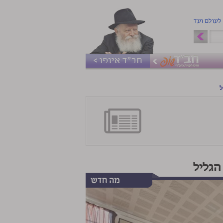
 לעולם ועד
חב"ד אינפו >
ל
הגליל