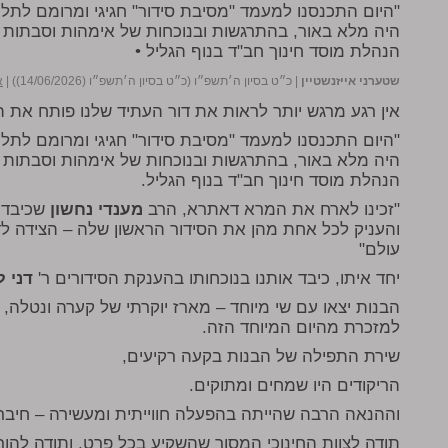
"היום התכנסנו למעמד "מסיבת סידור" חגיגי ומרומם לתלמ
היה מלא באור, בהתרגשות ובנוכחות של אימהות וסבתות
הנהלת מוסד חינוך חב"ד בנוף הגליל •
שטערני אייזנשטיין
|
כ״ט בסיון ה׳תשפ״ו (כ״ט בסיון ה׳תשפ״ו (14/06/2026))
|
א
אין רגע מרגש יותר לראות את דור העתיד שלנו פותח את
"היום התכנסנו למעמד "מסיבת סידור" חגיגי ומרומם לתלמ
היה מלא באור, בהתרגשות ובנוכחות של אימהות וסבתות
הנהלת מוסד חינוך חב"ד בנוף הגליל.
"זכינו לארח את המרא דאתרא, הרב
מענדי נחשון
שכיבד א
והעניק לכל אחת מהן את הסידור הראשון שלה – הצידה לד
עולם"
יחד איתו, כיבד אותנו בנוכחותו בהענקת הסידורים ר'
דני לו
הבנות יצאו עם שי מיוחד – מארז יוקרתי של קערה ונטלה,
למזכרת מהיום המיוחד הזה.
שירת התפילה של הבנות בקעה רקיעים,
הריקודים היו שמחים ומתוקים.
וההנאה הרבה שהייתה בהפעלה חווייתית ומעשירה – חיברה
תודה לצוות החינוכי המסור שהשקיע בכל פרט, ותודה להו