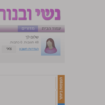
עמוד הבית
מדורים
שלום לך
48 תגובות. 0 כתבות.
צאי
הגדרות חשבון