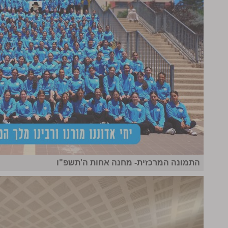
התמונה המרכזית- מחנה אחות ה'תשפ"ו