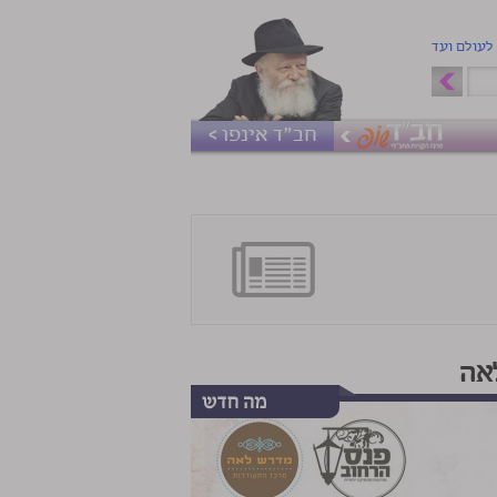
 לעולם ועד
חב"ד אינפו >
אה