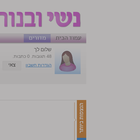
עמוד הבית
מדורים
שלום לך
48 תגובות. 0 כתבות.
צאי
הגדרות חשבון